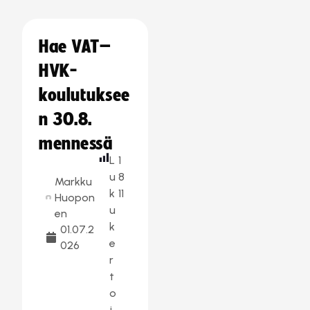
Hae VAT–
HVK-
koulutuksee
n 30.8.
mennessä
L
1
u
8
Markku
k
11
Huopon
u
en
k
01.07.2
e
026
r
t
o
j