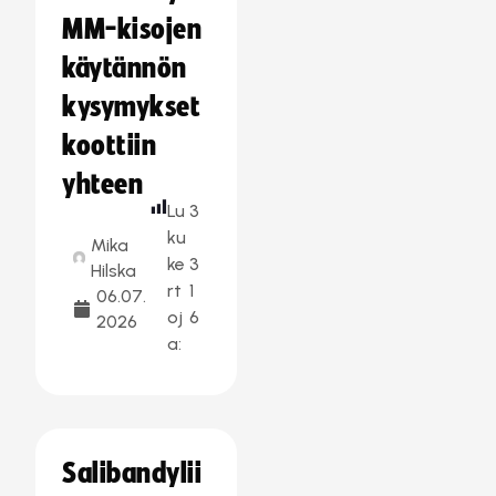
MM-kisojen
käytännön
kysymykset
koottiin
yhteen
Lu
3
ku
Mika
ke
3
Hilska
rt
1
06.07.
oj
6
2026
a:
Salibandylii