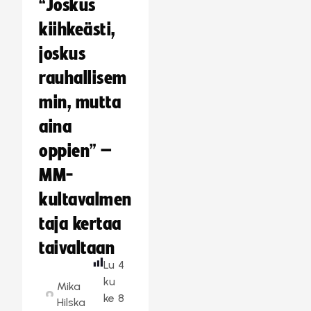
“Joskus
kiihkeästi,
joskus
rauhallisem
min, mutta
aina
oppien” –
MM-
kultavalmen
taja kertaa
taivaltaan
Lu
4
ku
Mika
ke
8
Hilska