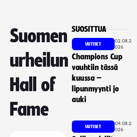
SUOSITTUA
Suomen
02.08.2
UUTISET
026
urheilun
Champions Cup
vauhtiin tässä
kuussa –
Hall of
lipunmyynti jo
auki
Fame
04.08.2
UUTISET
026