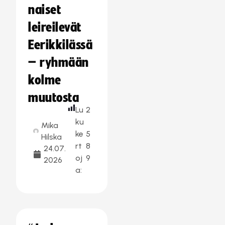
naiset
leireilevät
Eerikkilässä
– ryhmään
kolme
muutosta
Lu
2
ku
Mika
ke
5
Hilska
rt
8
24.07.
oj
9
2026
a: