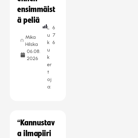
ensimmäist
ä peliä
L
6
u
7
Mika
k
6
Hilska
u
06.08.
k
2026
er
t
oj
a:
“Kannustav
a ilmapiiri