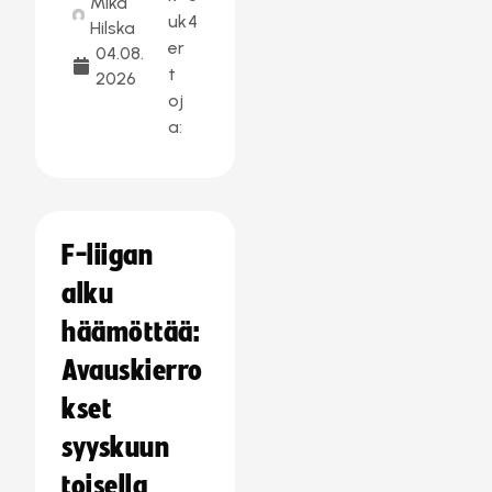
Mika
uk
4
Hilska
er
04.08.
t
2026
oj
a:
F-liigan
alku
häämöttää:
Avauskierro
kset
syyskuun
toisella