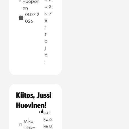
Huopon
u
3
en
k
7
01.07.2
e
026
r
t
o
j
a
:
Kiitos, Jussi
Huovinen!
Lu
1
ku
6
Mika
ke
8
Hilska