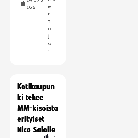
09.07.2
e
026
r
t
o
j
a
:
Kotikaupun
ki tekee
MM-kisoista
erityiset
Nico Salolle
L
3