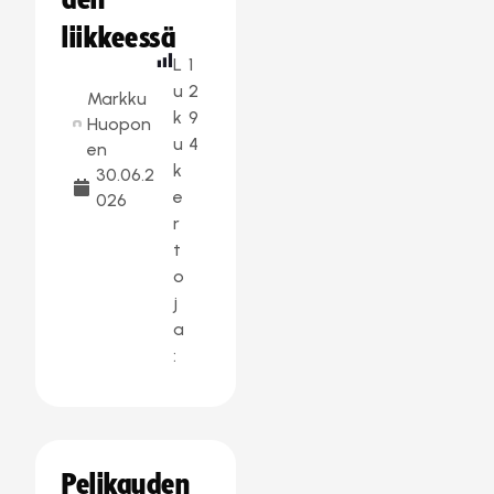
den
liikkeessä
L
1
u
2
Markku
k
9
Huopon
u
4
en
k
30.06.2
e
026
r
t
o
j
a
:
Pelikauden