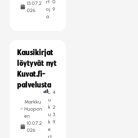
rt
0
13.07.2
oj
9
026
a:
Kausikirjat
löytyvät nyt
Kuvat.fi-
palvelusta
L
4
u
Markku
k
2
Huopon
u
3
en
k
9
10.07.2
e
026
rt