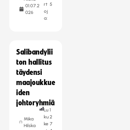
rt
5
01.07.2
oj
026
a:
Salibandylii
ton hallitus
täydensi
maajoukkue
iden
johtoryhmiä
Lu
1
ku
2
Mika
ke
7
Hilska