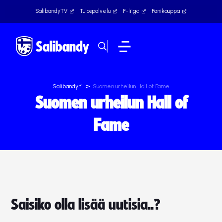
SalibandyTV
Tulospalvelu
F-liiga
Fanikauppa
>
Salibandy.fi
Suomen urheilun Hall of Fame
Suomen urheilun Hall of
Fame
Saisiko olla lisää uutisia..?