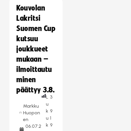
Kouvolan
Lakritsi
Suomen Cup
kutsuu
joukkueet
mukaan –
ilmoittautu
minen
päättyy 3.8.
L
3
u
Markku
k
9
Huopon
u
1
en
k
9
06.07.2