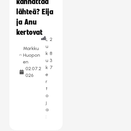
kannattaa
lähteä? Eija
ja Anu
kertovat
L
2
u
Markku
k
8
Huopon
u
3
en
k
7
02.07.2
e
026
r
t
o
j
a
: