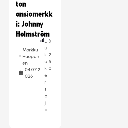
ton
ansiomerkk
i: Johnny
Holmström
L
3
u
Markku
k
2
Huopon
u
5
en
k
0
04.07.2
e
026
r
t
o
j
a
: