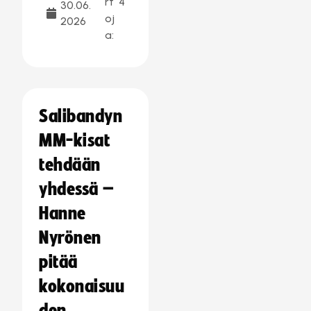
rt
4
30.06.
oj
2026
a:
Salibandyn
MM-kisat
tehdään
yhdessä –
Hanne
Nyrönen
pitää
kokonaisuu