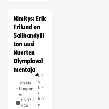
Nimitys: Erik
Frilund on
Salibandylii
ton uusi
Nuorten
Olympiaval
mentaja
L
2
u
Markku
k
7
Huopon
u
1
en
k
0
03.07.2
e
026