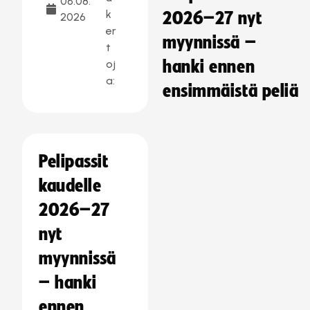
06.08.
k
2026–27 nyt
2026
er
myynnissä –
t
oj
hanki ennen
a:
ensimmäistä peliä
Pelipassit
kaudelle
2026–27
nyt
myynnissä
– hanki
ennen