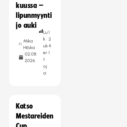
kuussa –
lipunmyynti
jo auki
Lu
1
k
2
Mika
uk
4
Hilska
er
1
02.08.
t
2026
oj
a:
Katso
Mestareiden
Cup