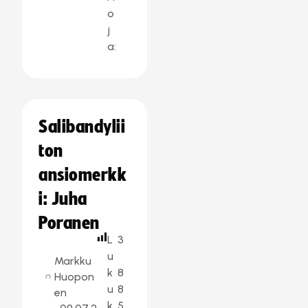
o
j
a:
Salibandylii
ton
ansiomerkk
i: Juha
Poranen
L
3
u
Markku
k
8
Huopon
u
8
en
k
5