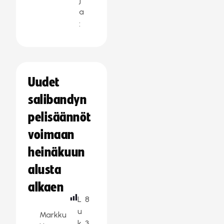
a
:
Uudet
salibandyn
pelisäännöt
voimaan
heinäkuun
alusta
alkaen
L
8
u
Markku
k
3