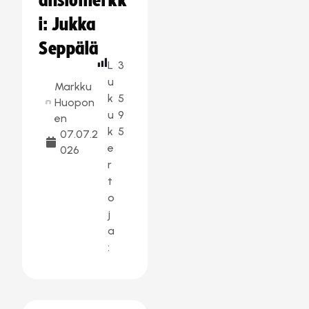
ansiomerkk
i: Jukka
Seppälä
L
3
u
Markku
k
5
Huopon
u
9
en
k
5
07.07.2
e
026
r
t
o
j
a
: