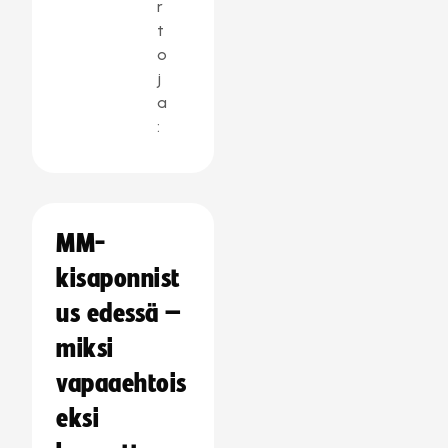
r
t
o
j
a
:
MM-
kisaponnist
us edessä –
miksi
vapaaehtois
eksi