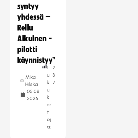
syntyy
yhdessä –
Reilu
Aikuinen -
pilotti
käynnistyy”
L
7
u
3
Mika
k
7
Hilska
u
05.08.
k
2026
er
t
oj
a: