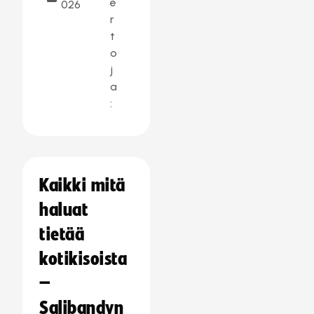
e
026
r
t
o
j
a
:
Kaikki mitä
haluat
tietää
kotikisoista
–
Salibandyn