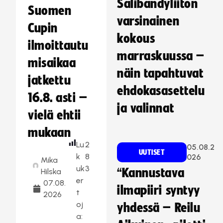
Salibandyliiton
Suomen
varsinainen
Cupin
kokous
ilmoittautu
marraskuussa –
misaikaa
näin tapahtuvat
jatkettu
ehdokasasettelu
16.8. asti –
ja valinnat
vielä ehtii
mukaan
Lu
2
05.08.2
UUTISET
k
8
026
Mika
uk
3
“Kannustava
Hilska
er
07.08.
ilmapiiri syntyy
t
2026
oj
yhdessä – Reilu
a: