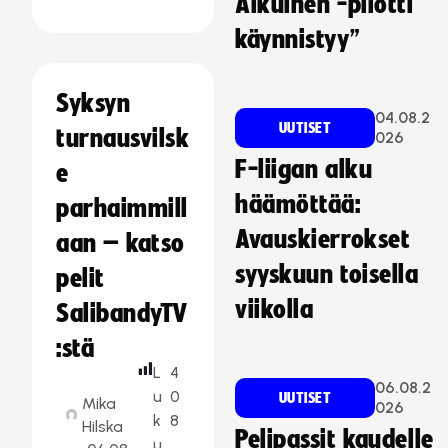
Aikuinen -pilotti
käynnistyy”
Syksyn
04.08.2
UUTISET
turnausvilsk
026
F-liigan alku
e
häämöttää:
parhaimmill
Avauskierrokset
aan – katso
syyskuun toisella
pelit
viikolla
SalibandyTV
:stä
L
4
06.08.2
u
0
UUTISET
Mika
026
k
8
Hilska
Pelipassit kaudelle
u