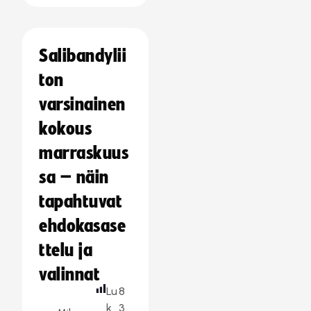
Salibandylii
ton
varsinainen
kokous
marraskuus
sa – näin
tapahtuvat
ehdokasase
ttelu ja
valinnat
Lu
8
k
3