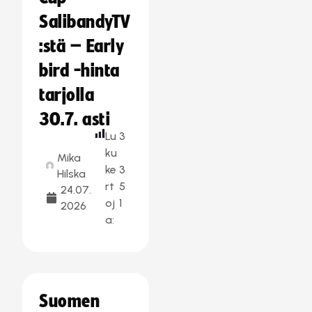
SalibandyTV
:stä – Early
bird -hinta
tarjolla
30.7. asti
Lu
3
ku
Mika
ke
3
Hilska
rt
5
24.07.
oj
1
2026
a:
Suomen