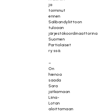
ja
toiminut
ennen
Salibandyliittoon
tuloaan
järjestökoordinaattorina
Suomen
Partiolaiset
ry:ssä.
–
On
hienoa
saada
Sara
jatkamaan
Liina-
Lotan
aloittamaan