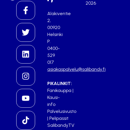
2026
Alakiventie
2,
00920
Helsinki
P.
0400-
529
017
asiakaspalvelu@salibandy.fi
PIKALINKIT:
Fanikauppa
|
Kausi-
info
Palvelusivusto
|
Pelipassit
SalibandyTV