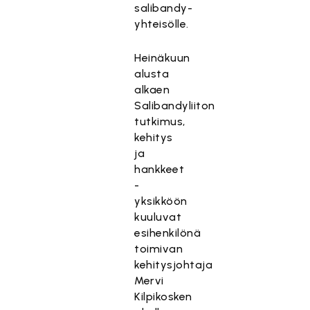
salibandy-
yhteisölle.
Heinäkuun
alusta
alkaen
Salibandyliiton
tutkimus,
kehitys
ja
hankkeet
-
yksikköön
kuuluvat
esihenkilönä
toimivan
kehitysjohtaja
Mervi
Kilpikosken