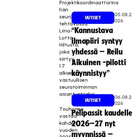
Projektikoordinaattorina
hän
05.08.2
seuraa
UUTISET
026
tehtävässä
“Kannustava
Liina-
Lotta
ilmapiiri syntyy
Hiltusta,
yhdessä – Reilu
joka
siirtyy
Aikuinen -pilotti
1.7.
käynnistyy”
alkaen
vastuullisen
seuratoiminnan
asiantuntijaksi.
06.08.2
UUTISET
026
Touhonen
Pelipassit kaudelle
vastaa
2026–27 nyt
kahden
vuoden
myynnissä –