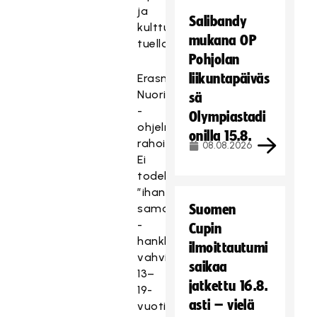
ja
Salibandy
kulttuuriministeriön
mukana OP
tuella.
Pohjolan
liikuntapäiväs
Erasmus+
Nuoriso
sä
-
Olympiastadi
ohjelman
onilla 15.8.
rahoittamassa
08.08.2026
Ei
todellakaan
”ihan
sama”
Suomen
-
Cupin
hankkeessa
ilmoittautumi
vahvistetaan
saikaa
13–
jatkettu 16.8.
19-
asti – vielä
vuotiaiden