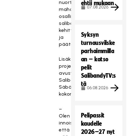
nuorten
ehtii mukaan
07.08.2026
mahdollisuuksia
osallistua
salibandyn
kehittämiseen
Syksyn
ja
turnausvilske
päätöksentekoon.
parhaimmilla
an – katso
Lisäksi
projektikoordinaattori
pelit
avustaa
SalibandyTV:s
Salibandyliiton
tä
Säbäkipinä-
06.08.2026
kokonaisuudessa.
–
Pelipassit
Olen
innoissani,
kaudelle
että
2026–27 nyt