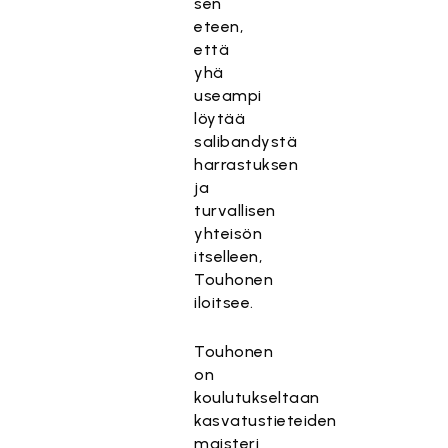
sen
eteen,
että
yhä
useampi
löytää
salibandystä
harrastuksen
ja
turvallisen
yhteisön
itselleen,
Touhonen
iloitsee.
Touhonen
on
koulutukseltaan
kasvatustieteiden
maisteri