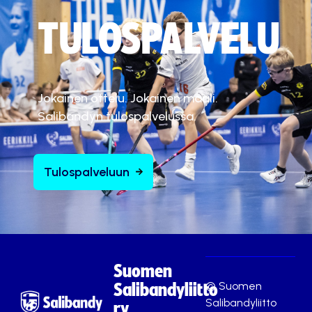
TULOSPALVELU
Jokainen ottelu. Jokainen maali.
Salibandyn tulospalvelussa.
Tulospalveluun
Suomen
© Suomen
Salibandyliitto
Salibandyliitto
ry