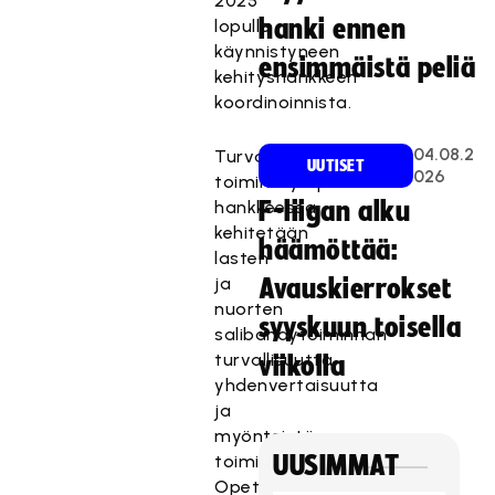
2025
hanki ennen
lopulla
käynnistyneen
ensimmäistä peliä
kehityshankkeen
koordinoinnista.
04.08.2
Turvallisemman
UUTISET
026
toimintaympäristön
hankkeessa
F-liigan alku
kehitetään
häämöttää:
lasten
ja
Avauskierrokset
nuorten
syyskuun toisella
salibandytoiminnan
turvallisuutta,
viikolla
yhdenvertaisuutta
ja
myönteistä
toimintakulttuuria
UUSIMMAT
Opetus-