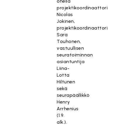
ohella
projektikoordinaattori
Nicolas
Jokinen,
projektikoordinaattori
Sara
Touhonen,
vastuullisen
seuratoiminnan
asiantuntija
Liina-
Lotta
Hiltunen
sekä
seurapäällikkö
Henry
Arrhenius
(1.9.
alk.).