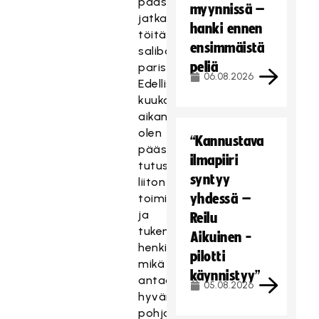
pääsen
myynnissä –
jatkamaan
hanki ennen
töitä
ensimmäistä
salibandyn
peliä
parissa!
06.08.2026
Edellisten
kuukausien
aikana
olen
“Kannustava
päässyt
ilmapiiri
tutustumaan
syntyy
liiton
yhdessä –
toimintaan
ja
Reilu
tukemaan
Aikuinen -
henkilöstöä,
pilotti
mikä
käynnistyy”
antaa
05.08.2026
hyvän
pohjan