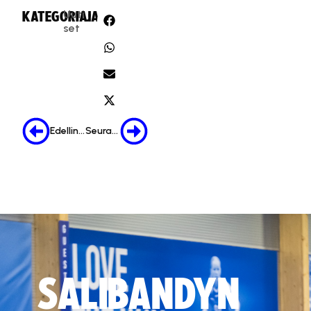
Uuti
KATEGORIA:
JAA:
set
Edellinen
Seuraava
SALIBANDYN