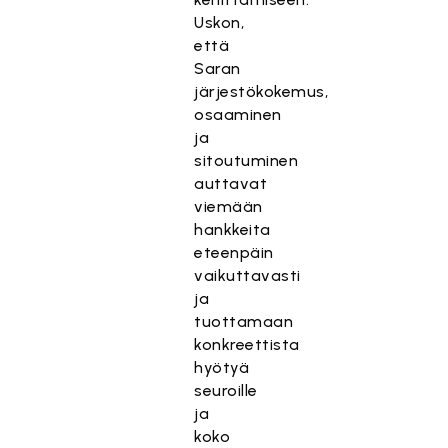
Uskon,
että
Saran
järjestökokemus,
osaaminen
ja
sitoutuminen
auttavat
viemään
hankkeita
eteenpäin
vaikuttavasti
ja
tuottamaan
konkreettista
hyötyä
seuroille
ja
koko