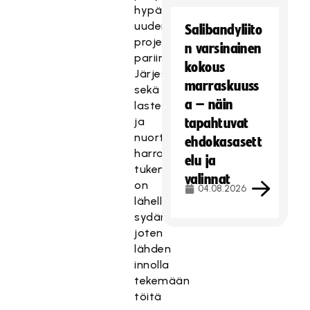
hypätä
uuden
Salibandyliito
projektin
n varsinainen
pariin.
kokous
Järjestötyö
marraskuuss
sekä
a – näin
lasten
ja
tapahtuvat
nuorten
ehdokasasett
harrastustoiminnan
elu ja
tukeminen
valinnat
on
04.08.2026
lähellä
sydäntäni,
joten
lähden
innolla
tekemään
töitä