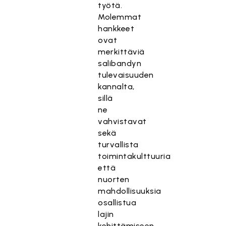
työtä.
Molemmat
hankkeet
ovat
merkittäviä
salibandyn
tulevaisuuden
kannalta,
sillä
ne
vahvistavat
sekä
turvallista
toimintakulttuuria
että
nuorten
mahdollisuuksia
osallistua
lajin
kehittämiseen.