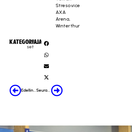
Stresovice
AXA
Arena,
Winterthur
Uuti
KATEGORIA:
JAA:
set
Edellinen
Seuraava