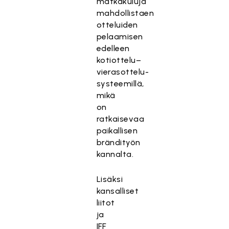
matkakuluja
mahdollistaen
otteluiden
pelaamisen
edelleen
kotiottelu–
vierasottelu-
systeemillä,
mikä
on
ratkaisevaa
paikallisen
brändityön
kannalta.
Lisäksi
kansalliset
liitot
ja
IFF