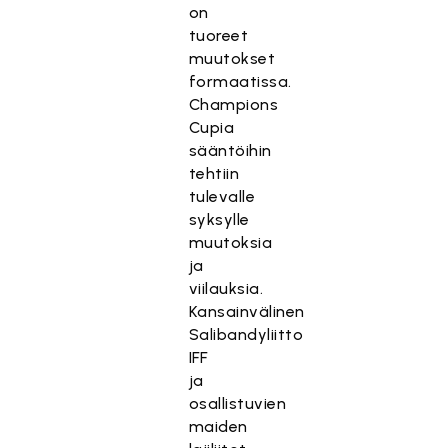
on
tuoreet
muutokset
formaatissa.
Champions
Cupia
sääntöihin
tehtiin
tulevalle
syksylle
muutoksia
ja
viilauksia.
Kansainvälinen
Salibandyliitto
IFF
ja
osallistuvien
maiden