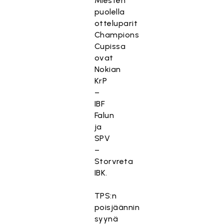
Miesten
puolella
otteluparit
Champions
Cupissa
ovat
Nokian
KrP
–
IBF
Falun
ja
SPV
–
Storvreta
IBK.
TPS:n
poisjäännin
syynä