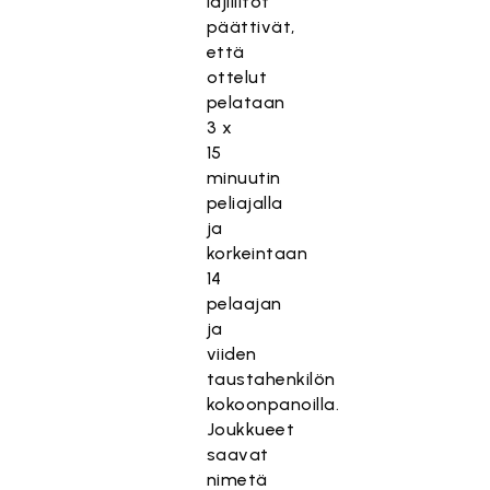
lajiliitot
päättivät,
että
ottelut
pelataan
3 x
15
minuutin
peliajalla
ja
korkeintaan
14
pelaajan
ja
viiden
taustahenkilön
kokoonpanoilla.
Joukkueet
saavat
nimetä