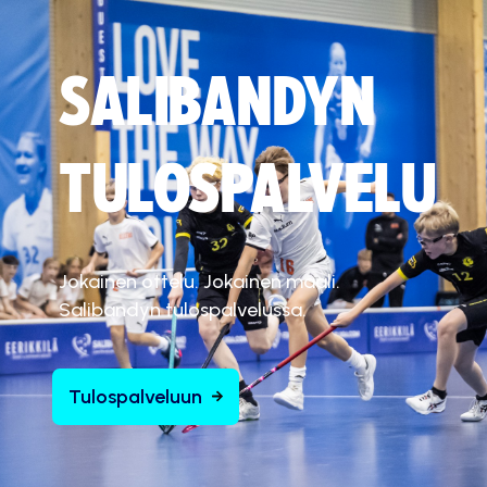
SALIBANDYN
TULOSPALVELU
Jokainen ottelu. Jokainen maali.
Salibandyn tulospalvelussa.
Tulospalveluun