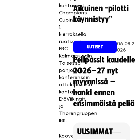
kohtaavat
Aikuinen -pilotti
Champions
käynnistyy”
Cupin
1.
kierroksella
ruotsalaisen
06.08.2
UUTISET
FBC
026
Kalmarsundin.
Pelipassit kaudelle
Toisessa
2026–27 nyt
pohjoisen
konferenssin
myynnissä –
otteluparissa
hanki ennen
kohtaavat
EräViikingit
ensimmäistä peliä
ja
Thorengruppen
IBK.
UUSIMMAT
Koovee