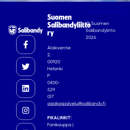
Suomen
© Suomen
Salibandyliitto
Salibandyliitto
ry
2026
Alakiventie
2,
00920
Helsinki
P.
0400-
529
017
asiakaspalvelu@salibandy.fi
PIKALINKIT:
Fanikauppa
|