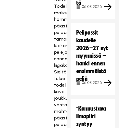
tä
Todella
06.08.2026
makea
homma
päästä
Pelipassit
pelaamaan
tämän
kaudelle
luokan
2026–27 nyt
pelejä
myynnissä –
ennen
hanki ennen
liigakautta.
ensimmäistä
Sieltä
tulee
peliä
06.08.2026
todella
kova
joukkue
vastaan,
“Kannustava
mahtava
ilmapiiri
päästä
syntyy
pelaamaan