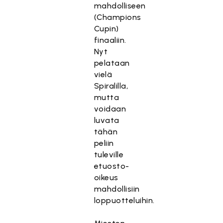
mahdolliseen
(Champions
Cupin)
finaaliin.
Nyt
pelataan
vielä
Spiralilla,
mutta
voidaan
luvata
tähän
peliin
tuleville
etuosto-
oikeus
mahdollisiin
loppuotteluihin.