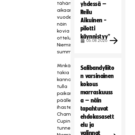
tähän
yhdessä –
aikaan
Reilu
vuodesta
Aikuinen -
näin
pilotti
kovia
käynnistyy”
otteluita,
05.08.2026
Nieminen
summaa.
Minkä
Salibandyliito
takia
n varsinainen
kannattaa
kokous
tulla
marraskuuss
paikan
a – näin
päälle
ihastelemaan
tapahtuvat
Champions
ehdokasasett
Cupin
elu ja
tunnelmaa?
valinnat
Nieminen