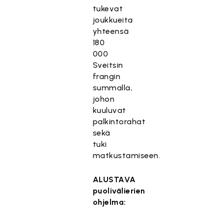
tukevat
joukkueita
yhteensä
180
000
Sveitsin
frangin
summalla,
johon
kuuluvat
palkintorahat
sekä
tuki
matkustamiseen.
ALUSTAVA
puolivälierien
ohjelma: