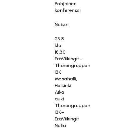
Pohjoinen
konferenssi
Naiset
23.8.
klo
18.30
EräViikingit–
Thorengruppen
IBK
Mosahalli,
Helsinki
Aika
auki
Thorengruppen
IBK–
EräViikingit
Nolia