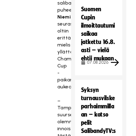
salibandyn
Suomen
puheenjohtaja
Pekka
Niemisen
mukaan
Cupin
seurassa
ilmoittautumi
oltiin
saikaa
erittäin
jatkettu 16.8.
mielissään
asti – vielä
yllättävän
ehtii mukaan
Champions
07.08.2026
Cup
-
paikan
aukeamisesta.
Syksyn
turnausvilske
–
parhaimmilla
Tamperelaisena
an – katso
suurseurana
olemme
pelit
innoissamme
SalibandyTV:s
tästä.