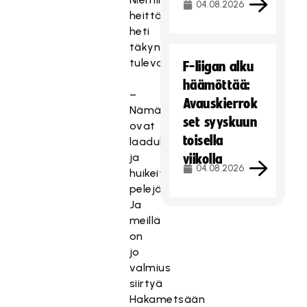
04.08.2026
heittää
heti
täkyn
tulevaan.
F-liigan alku
häämöttää:
–
Avauskierrok
Nämä
set syyskuun
ovat
toisella
laadukkaita
ja
viikolla
04.08.2026
huikeita
pelejä.
Ja
meillä
on
jo
valmius
siirtyä
Hakametsään