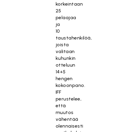
korkeintaan
25
pelaajaa
ja
10
taustahenkilöä,
joista
valitaan
kuhunkin
otteluun
14+5
hengen
kokoonpano.
IFF
perustelee,
että
muutos
vähentää
olennaisesti