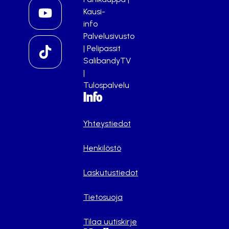
Kausi-
info
Palvelusivusto
|
Pelipassit
SalibandyTV
|
Tulospalvelu
Info
Yhteystiedot
Henkilöstö
Laskutustiedot
Tietosuoja
Tilaa uutiskirje