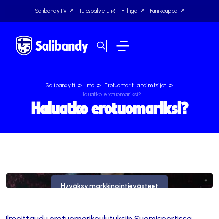
SalibandyTV
Tulospalvelu
F-liiga
Fanikauppa
>
>
>
Salibandy.fi
Info
Erotuomarit ja toimitsijat
Haluatko erotuomariksi?
Haluatko erotuomariksi?
Tämä sisältö on estetty, koska se vaatii markkinointievästeitä.
Hyväksy markkinointievästeet
Ilmoittaudu erotuomarikoulutuksiin Suomisportissa