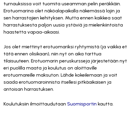
turnauksissa voit tuomita useamman pelin peräkkäin.
Erotuomarina olet näköalapaikalla näkemässä lajin ja
sen harrastajien kehityksen. Mutta ennen kaikkea saat
harrastuksesta paljon uusia ystäviä ja mielenkiintoista
haastetta vapaa-aikaasi.
Jos olet miettinyt erotuomariksi ryhtymistä (ja vaikka et
tätä ennen olisikaan), niin nyt on aika tarttua
tilaisuuteen. Erotuomarin peruskursseja järjestetään nyt
eri puolilla maata ja koulutus on aloittaville
erotuomareille maksuton. Lähde kokeilemaan ja voit
saada erotuomaroinnista itsellesi pitkäaikaisen ja
antoisan harrastuksen.
Koulutuksiin ilmoittaudutaan
Suomisportin
kautta.