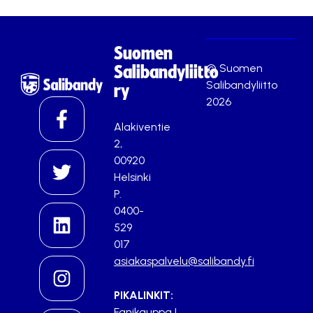
Suomen
© Suomen
Salibandyliitto
Salibandyliitto
ry
2026
Alakiventie
2,
00920
Helsinki
P.
0400-
529
017
asiakaspalvelu@salibandy.fi
PIKALINKIT:
Fanikauppa
|