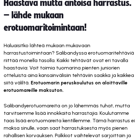
Haastava mutta antoisa harrastus.
– lähde mukaan
erotuomaritoimintaan!
Haluaisitko lähteä mukaan mukavaan
harrastustoimintaan? Salibandyssa erotuomaritehtäviä
riittää monella tasolla. Kaikki tehtävät ovat eri tavalla
haastavia: Voit toimia tuomarina pienten juniorien
otteluista aina kansainvälisiin tehtäviin saakka ja kaikkea
siitä väliltä.
Erotuomarin peruskoulutus on aloittaville
erotuomareille maksuton.
Salibandyerotuomareita on jo lähemmäs tuhat, mutta
tarvitsemme lisää innokkaita harrastajia. Koulutamme
taas lisää erotuomareita kentillemme. Tämä harrastus ei
maksa sinulle, vaan saat harrastuksesta myös pienen
rahallisen korvauksen. Palkkiot vaihtelevat sarjoittain ja