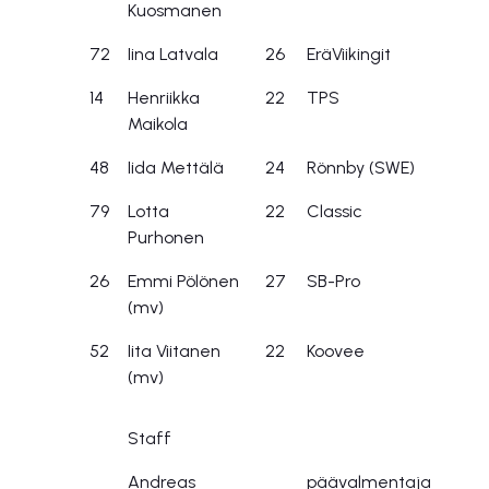
Kuosmanen
72
Iina Latvala
26
EräViikingit
14
Henriikka
22
TPS
Maikola
48
Iida Mettälä
24
Rönnby (SWE)
79
Lotta
22
Classic
Purhonen
26
Emmi Pölönen
27
SB-Pro
(mv)
52
Iita Viitanen
22
Koovee
(mv)
Staff
Andreas
päävalmentaja