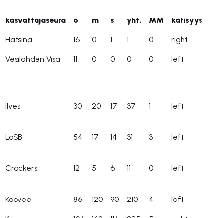
kasvattajaseura
o
m
s
yht.
MM
kätisyys
Hatsina
16
0
1
1
0
right
Vesilahden Visa
11
0
0
0
0
left
Ilves
30
20
17
37
1
left
LoSB
54
17
14
31
3
left
Crackers
12
5
6
11
0
left
Koovee
86
120
90
210
4
left