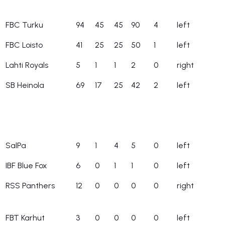
FBC Turku
94
45
45
90
4
left
FBC Loisto
41
25
25
50
1
left
Lahti Royals
5
1
1
2
0
right
SB Heinola
69
17
25
42
2
left
SalPa
9
1
4
5
0
left
IBF Blue Fox
6
0
1
1
0
left
RSS Panthers
12
0
0
0
0
right
FBT Karhut
3
0
0
0
0
left