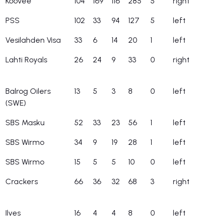
Koovee
104
169
116
285
5
right
PSS
102
33
94
127
5
left
Vesilahden Visa
33
6
14
20
1
left
Lahti Royals
26
24
9
33
0
right
Balrog Oilers
13
5
3
8
0
left
(SWE)
SBS Masku
52
33
23
56
1
left
SBS Wirmo
34
9
19
28
1
left
SBS Wirmo
15
5
5
10
0
left
Crackers
66
36
32
68
3
right
Ilves
16
4
4
8
0
left