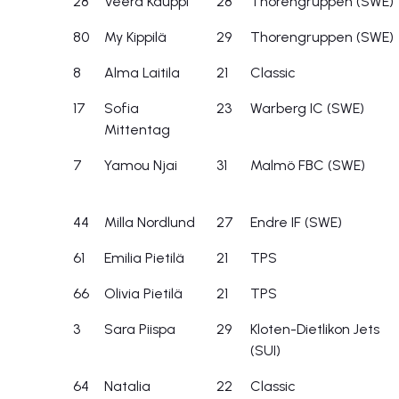
28
Veera Kauppi
28
Thorengruppen (SWE)
80
My Kippilä
29
Thorengruppen (SWE)
8
Alma Laitila
21
Classic
17
Sofia
23
Warberg IC (SWE)
Mittentag
7
Yamou Njai
31
Malmö FBC (SWE)
44
Milla Nordlund
27
Endre IF (SWE)
61
Emilia Pietilä
21
TPS
66
Olivia Pietilä
21
TPS
3
Sara Piispa
29
Kloten-Dietlikon Jets
(SUI)
64
Natalia
22
Classic