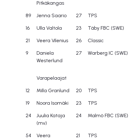
Pitkäkangas
89
Jenna Saario
27
TPS
16
Ulla Valtola
23
Täby FBC (SWE)
21
Veera Vilenius
26
Classic
9
Daniela
27
Warberg IC (SWE)
Westerlund
Varapelaajat
12
Milla Granlund
20
TPS
19
Noora Isomäki
23
TPS
24
Juulia Kataja
24
Malmö FBC (SWE)
(mv)
54
Veera
21
TPS