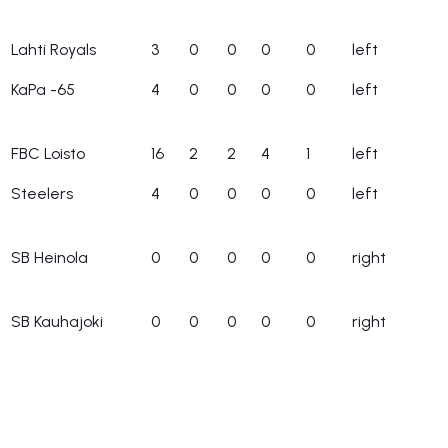
Lahti Royals
3
0
0
0
0
left
KaPa -65
4
0
0
0
0
left
FBC Loisto
16
2
2
4
1
left
Steelers
4
0
0
0
0
left
SB Heinola
0
0
0
0
0
right
SB Kauhajoki
0
0
0
0
0
right