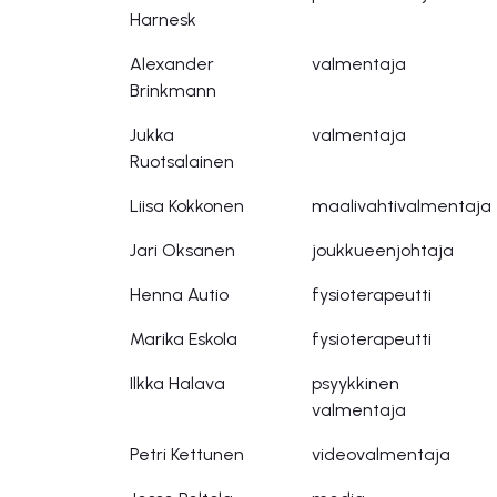
Harnesk
Alexander
valmentaja
Brinkmann
Jukka
valmentaja
Ruotsalainen
Liisa Kokkonen
maalivahtivalmentaja
Jari Oksanen
joukkueenjohtaja
Henna Autio
fysioterapeutti
Marika Eskola
fysioterapeutti
Ilkka Halava
psyykkinen
valmentaja
Petri Kettunen
videovalmentaja