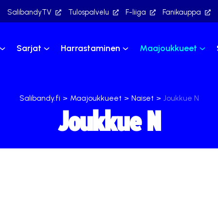
SalibandyTV
Tulospalvelu
F-liiga
Fanikauppa
Sarjat
Harrastaminen
Maajoukkueet
Salibandy.fi
>
Maajoukkueet
>
Naiset
>
Joukkue N
Joukkue N