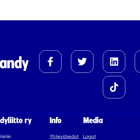
yliitto ry
Info
Media
lsinki
Yhteystiedot
Logot