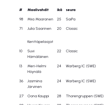
#
Maalivahdit
ikä
seura
98
Miia Maaranen
25
SaiPa
71
Julia Saarinen
20
Classic
Kenttäpelaajat
10
Suvi
22
Classic
Hämäläinen
13
Meri-Helmi
24
Warberg IC (SWE)
Höynälä
36
Jasmiina
24
Warberg IC (SWE)
Järvinen
27
Oona Kauppi
28
Thorengruppen (SWE)