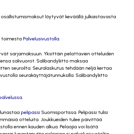
ja osallistumismaksut löytyvät keväällä julkaistavasta
an toimesta
Palvelusivustolla
.
yvät sarjamaksuun. Yksittäin pelattavien otteluiden
densa salivuorot. Salibandyliitto maksaa
itten seuroilta. Seuralaskutus tehdään neljä kertaa
ustolla seurakäyttäjätunnuksilla. Salibandyliitto
palvelussa
.
i lunastaa
pelipassi
Suomisportissa. Pelipassi tulisi
mmäisiä otteluita. Joukkueiden tulee päivittää
tolla ennen kauden alkua. Pelaajia voi lisätä
assin lunastanutta pelaajaa ei palvelusivustolta