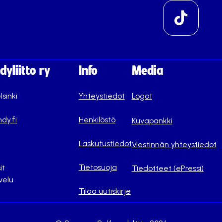
yliitto ry
Info
Media
lsinki
Yhteystiedot
Logot
dy.fi
Henkilöstö
Kuvapankki
Laskutustiedot
Viestinnän yhteystiedot
Tietosuoja
it
Tiedotteet (ePressi)
velu
Tilaa uutiskirje