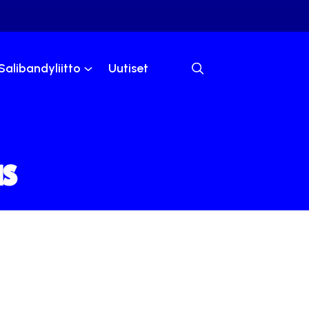
Salibandyliitto
Uutiset
as