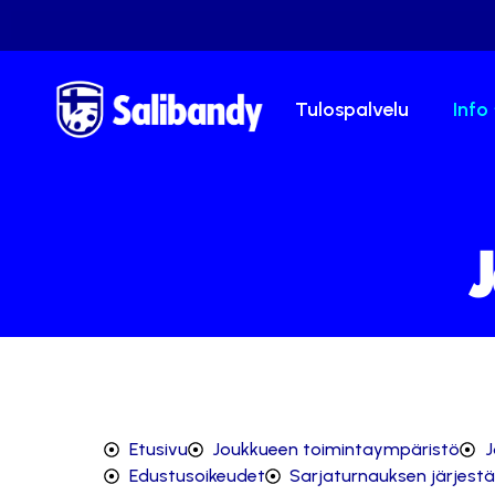
Tulospalvelu
Info
J
Etusivu
Joukkueen toimintaympäristö
J
Edustusoikeudet
Sarjaturnauksen järjest