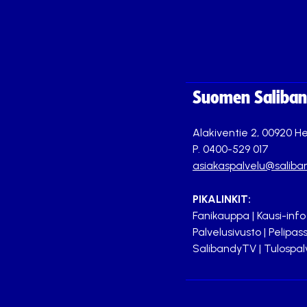
Suomen Saliband
Alakiventie 2, 00920 He
P. 0400-529 017
asiakaspalvelu@saliban
PIKALINKIT:
Fanikauppa
|
Kausi-info
Palvelusivusto
|
Pelipass
SalibandyTV
|
Tulospal