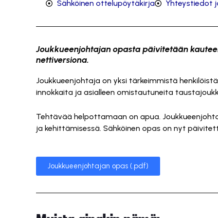
Sähköinen ottelupöytäkirja
Yhteystiedot ja
Joukkueenjohtajan opasta päivitetään kauteen
nettiversiona.
Joukkueenjohtaja on yksi tärkeimmistä henkilöistä
innokkaita ja asialleen omistautuneita taustajouk
Tehtävää helpottamaan on apua. Joukkueenjohtaj
ja kehittämisessä. Sähköinen opas on nyt päivitett
Joukkueenjohtajan opas (.pdf)