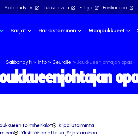
SalibandyTV
Tulospalvelu
F-liiga
Fanikauppa
Sarjat
Harrastaminen
Maajoukkueet
Salibandy.fi
>
Info
>
Seuralle
>
Joukkueenjohtajan opas
oukkueenjohtajan op
oukkueen toimihenkilöt
Kilpailutoiminta
äminen
Yksittäisen ottelun järjestäminen