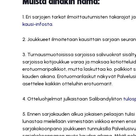
Muista ainakin nämä:
1. Eri sarjojen tarkat ilmoittautumisten takarajat 
kausi-infosta.
2. Joukkueet ilmoitetaan kausittain sarjaan seur
3. Turnausmuotoisissa sarjoissa salivuokrat sisält
sarjoissa kotijoukkue varaa ja maksaa kotiottelui
erotuomaripalkkiot, mutta laskuttaa ko. palkkiot s
kauden aikana. Erotuomarilaskut näkyvät Palvelusiv
asettelee kaikkiin otteluihin erotuomarit.
4. Otteluohjelmat julkaistaan Salibandyliiton
tulos
5. Ennen sarjakauden alkua jokaisen pelaajan tulis
lunastaa mielellään viimeistään viikkoa ennen ensi
sarjakokoonpano joukkueen tunnuksilla Palvelusivus
sarjakokoonpanon myös kauden aikana. Mikäli pelip