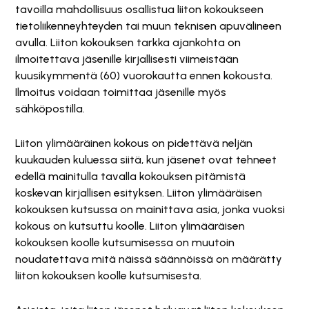
tavoilla mahdollisuus osallistua liiton kokoukseen
tietoliikenneyhteyden tai muun teknisen apuvälineen
avulla. Liiton kokouksen tarkka ajankohta on
ilmoitettava jäsenille kirjallisesti viimeistään
kuusikymmentä (60) vuorokautta ennen kokousta.
Ilmoitus voidaan toimittaa jäsenille myös
sähköpostilla.
Liiton ylimääräinen kokous on pidettävä neljän
kuukauden kuluessa siitä, kun jäsenet ovat tehneet
edellä mainitulla tavalla kokouksen pitämistä
koskevan kirjallisen esityksen. Liiton ylimääräisen
kokouksen kutsussa on mainittava asia, jonka vuoksi
kokous on kutsuttu koolle. Liiton ylimääräisen
kokouksen koolle kutsumisessa on muutoin
noudatettava mitä näissä säännöissä on määrätty
liiton kokouksen koolle kutsumisesta.