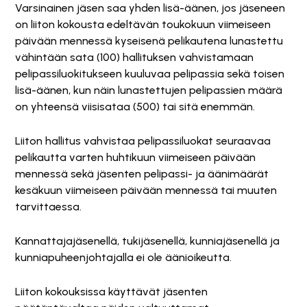
Varsinainen jäsen saa yhden lisä-äänen, jos jäseneen
on liiton kokousta edeltävän toukokuun viimeiseen
päivään mennessä kyseisenä pelikautena lunastettu
vähintään sata (100) hallituksen vahvistamaan
pelipassiluokitukseen kuuluvaa pelipassia sekä toisen
lisä-äänen, kun näin lunastettujen pelipassien määrä
on yhteensä viisisataa (500) tai sitä enemmän.
Liiton hallitus vahvistaa pelipassiluokat seuraavaa
pelikautta varten huhtikuun viimeiseen päivään
mennessä sekä jäsenten pelipassi- ja äänimäärät
kesäkuun viimeiseen päivään mennessä tai muuten
tarvittaessa.
Kannattajajäsenellä, tukijäsenellä, kunniajäsenellä ja
kunniapuheenjohtajalla ei ole äänioikeutta.
Liiton kokouksissa käyttävät jäsenten