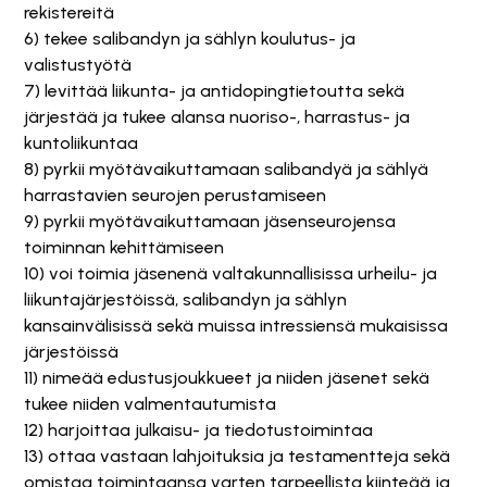
rekistereitä
6) tekee salibandyn ja sählyn koulutus- ja
valistustyötä
7) levittää liikunta- ja antidopingtietoutta sekä
järjestää ja tukee alansa nuoriso-, harrastus- ja
kuntoliikuntaa
8) pyrkii myötävaikuttamaan salibandyä ja sählyä
harrastavien seurojen perustamiseen
9) pyrkii myötävaikuttamaan jäsenseurojensa
toiminnan kehittämiseen
10) voi toimia jäsenenä valtakunnallisissa urheilu- ja
liikuntajärjestöissä, salibandyn ja sählyn
kansainvälisissä sekä muissa intressiensä mukaisissa
järjestöissä
11) nimeää edustusjoukkueet ja niiden jäsenet sekä
tukee niiden valmentautumista
12) harjoittaa julkaisu- ja tiedotustoimintaa
13) ottaa vastaan lahjoituksia ja testamentteja sekä
omistaa toimintaansa varten tarpeellista kiinteää ja