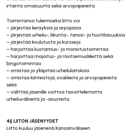
irtainta omaisuutta sekä arvopapereita.
Toimintansa tukemiseksi liitto voi
– järjestää keräyksiä ja arpajaisia
– järjestää urheilu-, liikunta-, tanssi- ja huvitilaisuuksia
– järjestää koulutusta ja kursseja
– harjoittaa kustannus- ja monistustoimintaa
– harjoittaa majoitus- ja ravitsemusliikettä sekä
bingotoimintaa
– omistaa ja ylläpitää urheilulaitoksia
– omistaa kiinteistöjä, osakkeita ja arvopapereita
sekä
– välittää jäsenille voittoa tavoittelematta
urheiluvälineitä ja -asusteita.
4§ LIITON JÄSENYYDET
Liitto kuuluu jäsenenä Kansainväliseen