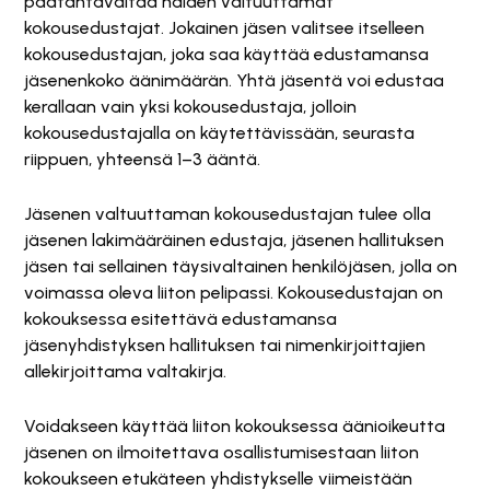
päätäntävaltaa näiden valtuuttamat
kokousedustajat. Jokainen jäsen valitsee itselleen
kokousedustajan, joka saa käyttää edustamansa
jäsenenkoko äänimäärän. Yhtä jäsentä voi edustaa
kerallaan vain yksi kokousedustaja, jolloin
kokousedustajalla on käytettävissään, seurasta
riippuen, yhteensä 1–3 ääntä.
Jäsenen valtuuttaman kokousedustajan tulee olla
jäsenen lakimääräinen edustaja, jäsenen hallituksen
jäsen tai sellainen täysivaltainen henkilöjäsen, jolla on
voimassa oleva liiton pelipassi. Kokousedustajan on
kokouksessa esitettävä edustamansa
jäsenyhdistyksen hallituksen tai nimenkirjoittajien
allekirjoittama valtakirja.
Voidakseen käyttää liiton kokouksessa äänioikeutta
jäsenen on ilmoitettava osallistumisestaan liiton
kokoukseen etukäteen yhdistykselle viimeistään