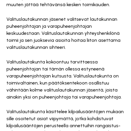
muuten jättää tehtävänsä kesken toimikauden.
Valituslautakunnan jäsenet valitsevat lautakunnan
puheenjohtajan ja varapuheenjohtajan
keskuudestaan. Valituslautakunnan yhteyshenkilönä
toimii ja sen juoksevia asioita hoitaa liiton asettama
valituslautakunnan sihteeri.
Valituslautakunta kokoontuu tarvittaessa
puheenjohtajan tai tämän ollessa estyneenä
varapuheenjohtajan kutsusta. Valituslautakunta on
toimivaltainen, kun päätöksentekoon osallistuu
vähintään kolme valituslautakunnan jäsentä, joista
ainakin yksi on puheenjohtaja tai varapuheenjohtaja.
Valituslautakunta käsittelee kilpailusääntöjen mukaan
sille osoitetut asiat viipymättä, jotka kohdistuvat
kilpailusääntöjen perusteella annettuihin rangaistus-