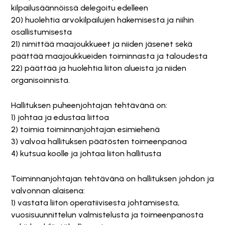
kilpailusäännöissä delegoitu edelleen
20) huolehtia arvokilpailujen hakemisesta ja niihin
osallistumisesta
21) nimittää maajoukkueet ja niiden jäsenet sekä
päättää maajoukkueiden toiminnasta ja taloudesta
22) päättää ja huolehtia liiton alueista ja niiden
organisoinnista.
Hallituksen puheenjohtajan tehtävänä on:
1) johtaa ja edustaa liittoa
2) toimia toiminnanjohtajan esimiehenä
3) valvoa hallituksen päätösten toimeenpanoa
4) kutsua koolle ja johtaa liiton hallitusta
Toiminnanjohtajan tehtävänä on hallituksen johdon ja
valvonnan alaisena:
1) vastata liiton operatiivisesta johtamisesta,
vuosisuunnittelun valmistelusta ja toimeenpanosta