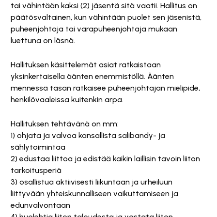
tai vähintään kaksi (2) jäsentä sitä vaatii. Hallitus on
päätösvaltainen, kun vähintään puolet sen jäsenistä,
puheenjohtaja tai varapuheenjohtaja mukaan
luettuna on läsnä.
Hallituksen käsittelemät asiat ratkaistaan
yksinkertaisella äänten enemmistöllä. Äänten
mennessä tasan ratkaisee puheenjohtajan mielipide,
henkilövaaleissa kuitenkin arpa.
Hallituksen tehtävänä on mm:
1) ohjata ja valvoa kansallista salibandy- ja
sählytoimintaa
2) edustaa liittoa ja edistää kaikin laillisin tavoin liiton
tarkoitusperiä
3) osallistua aktiivisesti liikuntaan ja urheiluun
liittyvään yhteiskunnalliseen vaikuttamiseen ja
edunvalvontaan
4) huolehtia liiton taloudesta ja vastata liiton