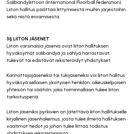
Salibandyliittoon (International Floorball Federation).
Liiton hallitus päättää liittymisestä muihin järjestöihin
sekä niistä eroamisesta.
5§ LIITON JÄSENET
Liiton varsinaisia jäseniä ovat liiton hallituksen
hyväksymät salibandyä ja sählyä harrastavat,
tukevat tai edistävät rekisteröidyt yhdistykset.
Kannattajajäseneksi tai tukijäseneksi voi liiton hallitus
hyväksyä sellaisen yksityisen henkilön, oikeuskelpoisen
yhteisön tai säätiön, joka toiminnallaan tukee liiton
tarkoitusperiä.
Liiton jäseniksi pyrkivien on jätettävä liiton hallitukselle
kirjallinen jäsenhakemus, josta tulee ilmetä hallituksen
vaatimat tiedot ja johon tulee liittää todistus
yhdistyksen rekisteröinnistä.