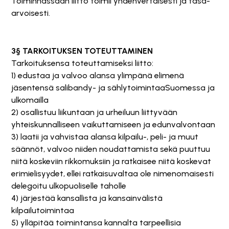
Toiminnassaan liitto toimii yhdenvertaisesti ja tasa-
arvoisesti.
3§ TARKOITUKSEN TOTEUTTAMINEN
Tarkoituksensa toteuttamiseksi liitto:
1) edustaa ja valvoo alansa ylimpänä elimenä
jäsentensä salibandy- ja sählytoimintaaSuomessa ja
ulkomailla
2) osallistuu liikuntaan ja urheiluun liittyvään
yhteiskunnalliseen vaikuttamiseen ja edunvalvontaan
3) laatii ja vahvistaa alansa kilpailu-, peli- ja muut
säännöt, valvoo niiden noudattamista sekä puuttuu
niitä koskeviin rikkomuksiin ja ratkaisee niitä koskevat
erimielisyydet, ellei ratkaisuvaltaa ole nimenomaisesti
delegoitu ulkopuoliselle taholle
4) järjestää kansallista ja kansainvälistä
kilpailutoimintaa
5) ylläpitää toimintansa kannalta tarpeellisia