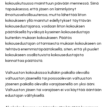
kokouskutsussa mainittuun päivään mennessä. Siinä
tapauksessa, että jäsen on laiminlyönyt
ilmoitusvelvollisuutensa, mutta lähettää liiton
kokoukseen yllä mainitut edellytykset täyttävän
kokousedustajansa, voidaan liiton kokouksen
päätöksellä hyväksyä kyseinen kokousedustaja
kuitenkin mukaan kokoukseen. Päätös
kokousedustajan ottamisesta mukaan kokoukseen on
tehtävä enemmistöpäätöksellä, siten, että yli puolet
kokoukseen osallistuvista kokousedustajista
kannattaa päätöstä.
Valtuuston kokouksissa kullakin paikalla olevalla
valtuuston jäsenellä tai poissaolevan valtuuston
jäsenen paikalla olevalla varajäsenellä on yksi ääni.
Valtuuston jäsen tai varajäsen ei voi käyttää ääntään
edustajan välityksellä.