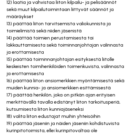
12) laatia ja vahvistaa liiton kilpailu- ja pelisäännöt
sekä muut kilpailutoimintaan liittyvät säännöt ja
määräykset
13) päättää liiton tarvitsemista valiokunnista ja
toimielimistä sekä niiden jäsenistä
14) päättää toimien perustamisesta tai
lakkauttamisesta sekä toiminnanjohtajan valinnasta
ja erottamisesta
15) päättää toiminnanjohtajan esityksestä liitolle
keskeisten toimihenkilöiden toimenkuvista, valinnasta
ja erottamisesta
16) päättää liiton ansiomerkkien myöntämisestä sekä
muiden kunnia- ja ansiomerkkien esittämisestä
17) päättää henkilön, joka on pitkän ajan erityisen
merkittävällä tavalla edistänyt liiton tarkoitusperiä,
kutsumisesta liiton kunniajäseneksi
18) valita liiton edustajat muihin yhteisöihin
19) päättää jäseniin ja näiden jäseniin kohdistuvista
kurinpitotoimista, ellei kurinpitovaltaa ole