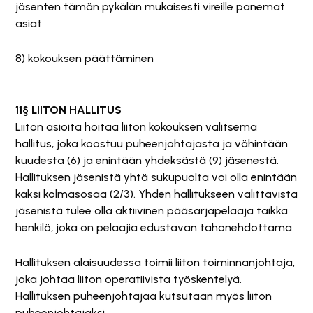
jäsenten tämän pykälän mukaisesti vireille panemat
asiat
8) kokouksen päättäminen
11§ LIITON HALLITUS
Liiton asioita hoitaa liiton kokouksen valitsema
hallitus, joka koostuu puheenjohtajasta ja vähintään
kuudesta (6) ja enintään yhdeksästä (9) jäsenestä.
Hallituksen jäsenistä yhtä sukupuolta voi olla enintään
kaksi kolmasosaa (2/3). Yhden hallitukseen valittavista
jäsenistä tulee olla aktiivinen pääsarjapelaaja taikka
henkilö, joka on pelaajia edustavan tahonehdottama.
Hallituksen alaisuudessa toimii liiton toiminnanjohtaja,
joka johtaa liiton operatiivista työskentelyä.
Hallituksen puheenjohtajaa kutsutaan myös liiton
puheenjohtajaksi.