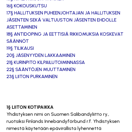
16§ KOKOUSKUTSU
17§ HALLITUKSEN PUHEENJOHTAJAN JA HALLITUKSEN
JÄSENTEN SEKÄ VALTUUSTON JÄSENTEN EHDOLLE
ASETTAMINEN
18§ ANTIDOPING JA EETTISIÄ RIKKOMUKSIA KOSKEVAT
SÄÄNNÖT
19§ TILIKAUSI
20§ JÄSENYYDEN LAKKAAMINEN
21§ KURINPITO KILPAILUTOIMINNASSA
22§ SÄÄNTÖJEN MUUTTAMINEN
23§ LIITON PURKAMINEN
1§ LIITON KOTIPAIKKA
Yhdistyksen nimi on Suomen Salibandyliitto ry.,
ruotsiksi Finlands Innebandyförbund r.f. Yhdistyksen
nimestä käytetään epävirallista lyhennettä