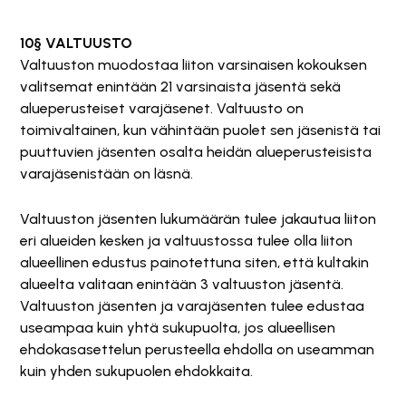
10§ VALTUUSTO
Valtuuston muodostaa liiton varsinaisen kokouksen
valitsemat enintään 21 varsinaista jäsentä sekä
alueperusteiset varajäsenet. Valtuusto on
toimivaltainen, kun vähintään puolet sen jäsenistä tai
puuttuvien jäsenten osalta heidän alueperusteisista
varajäsenistään on läsnä.
Valtuuston jäsenten lukumäärän tulee jakautua liiton
eri alueiden kesken ja valtuustossa tulee olla liiton
alueellinen edustus painotettuna siten, että kultakin
alueelta valitaan enintään 3 valtuuston jäsentä.
Valtuuston jäsenten ja varajäsenten tulee edustaa
useampaa kuin yhtä sukupuolta, jos alueellisen
ehdokasasettelun perusteella ehdolla on useamman
kuin yhden sukupuolen ehdokkaita.