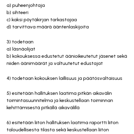
a) puheenjohtaja
b) sihteeri
c) kaksi pöytäkirjan tarkastajaa
d) tarvittava määrä ääntenlaskijoita
3) todetaan
a) läsnäolijat
b) kokouksessa edustetut äänioikeutetut jäsenet sekä
niiden äänimäärät ja valtuutetut edustajat
4) todetaan kokouksen laillisuus ja päätösvaltaisuus
5) esitetään hallituksen laatima pitkän aikavälin
toimintasuunnitelma ja keskustellaan toiminnan
kehittämisestä pitkällä aikavälillä
6) esitetään liiton hallituksen laatima raportti liiton
taloudellisesta tilasta sekä keskustellaan liiton