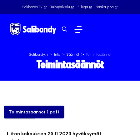
SalibandyTV
Tulospalvelu
F-liiga
Fanikauppa
>
>
>
Salibandy.fi
Info
Säännöt
Toimintasäännöt
Toimintasäännöt
Toimintasäännöt (.pdf)
Liiton kokouksen 25.11.2023 hyväksymät