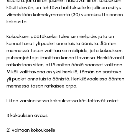
Asioista, joita liiton jäsenet haluavat liiton kokouksen
käsittelevän, on tehtävä hallitukselle kirjallinen esitys
viimeistään kolmekymmentä (30) vuorokautta ennen
kokousta.
Kokouksen päätökseksi tulee se mielipide, jota on
kannattanut yli puolet annetuista äänistä. Äänten
mennessä tasan voittaa se mielipide, jota kokouksen
puheenjohtaja ilmoittaa kannattavansa. Henkilövaalit
ratkaistaan siten, että eniten ääniä saaneet valitaan.
Mikäli valittavana on yksi henkilö, tämän on saatava
yli puolet annetuista äänistä. Henkilövaaleissa äänten
mennessä tasan ratkaisee arpa.
Liiton varsinaisessa kokouksessa käsiteltävät asiat:
1) kokouksen avaus
2) valitaan kokoukselle