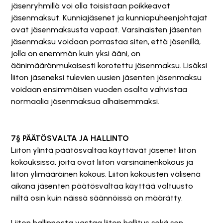
jäsenryhmillä voi olla toisistaan poikkeavat
jäsenmaksut. Kunniajäsenet ja kunniapuheenjohtajat
ovat jäsenmaksusta vapaat. Varsinaisten jäsenten
jäsenmaksu voidaan porrastaa siten, että jäsenillä,
jolla on enemmän kuin yksi ääni, on
äänimääränmukaisesti korotettu jäsenmaksu. Lisäksi
liiton jäseneksi tulevien uusien jäsenten jäsenmaksu
voidaan ensimmäisen vuoden osalta vahvistaa
normaalia jäsenmaksua alhaisemmaksi.
7§ PÄÄTÖSVALTA JA HALLINTO
Liiton ylintä päätösvaltaa käyttävät jäsenet liiton
kokouksissa, joita ovat liiton varsinainenkokous ja
liiton ylimääräinen kokous. Liiton kokousten välisenä
aikana jäsenten päätösvaltaa käyttää valtuusto
niiltä osin kuin näissä säännöissä on määrätty.
Liiton hallinnosta vastaa liiton hallitus sekä sen