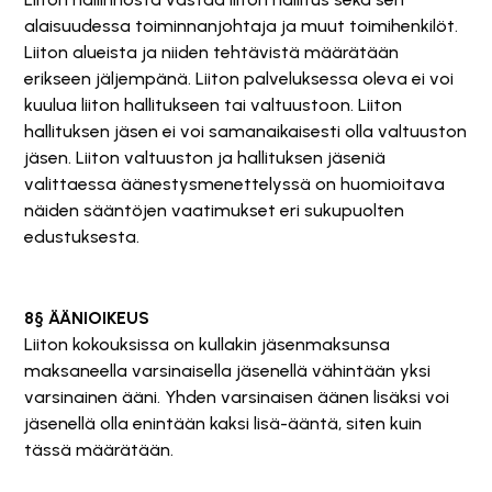
alaisuudessa toiminnanjohtaja ja muut toimihenkilöt.
Liiton alueista ja niiden tehtävistä määrätään
erikseen jäljempänä. Liiton palveluksessa oleva ei voi
kuulua liiton hallitukseen tai valtuustoon. Liiton
hallituksen jäsen ei voi samanaikaisesti olla valtuuston
jäsen. Liiton valtuuston ja hallituksen jäseniä
valittaessa äänestysmenettelyssä on huomioitava
näiden sääntöjen vaatimukset eri sukupuolten
edustuksesta.
8§ ÄÄNIOIKEUS
Liiton kokouksissa on kullakin jäsenmaksunsa
maksaneella varsinaisella jäsenellä vähintään yksi
varsinainen ääni. Yhden varsinaisen äänen lisäksi voi
jäsenellä olla enintään kaksi lisä-ääntä, siten kuin
tässä määrätään.