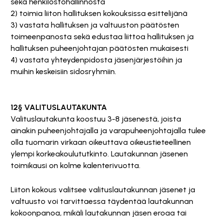
sekä henkilöstöhallinnosta
2) toimia liiton hallituksen kokouksissa esittelijänä
3) vastata hallituksen ja valtuuston päätösten
toimeenpanosta sekä edustaa liittoa hallituksen ja
hallituksen puheenjohtajan päätösten mukaisesti
4) vastata yhteydenpidosta jäsenjärjestöihin ja
muihin keskeisiin sidosryhmiin.
12§ VALITUSLAUTAKUNTA
Valituslautakunta koostuu 3-8 jäsenestä, joista
ainakin puheenjohtajalla ja varapuheenjohtajalla tulee
olla tuomarin virkaan oikeuttava oikeustieteellinen
ylempi korkeakoulututkinto. Lautakunnan jäsenen
toimikausi on kolme kalenterivuotta.
Liiton kokous valitsee valituslautakunnan jäsenet ja
valtuusto voi tarvittaessa täydentää lautakunnan
kokoonpanoa, mikäli lautakunnan jäsen eroaa tai