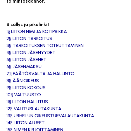
toimintasäännöt.
Sisällys ja pikalinkit
1§ LIITON NIMI JA KOTIPAIKKA
2§ LIITON TARKOITUS
3§ TARKOITUKSEN TOTEUTTAMINEN
4§ LIITON JÄSENYYDET
5§ LIITON JÄSENET
6§ JÄSENMAKSU
7§ PÄÄTÖSVALTA JA HALLINTO
8§ ÄÄNIOIKEUS
9§ LIITON KOKOUS
10§ VALTUUSTO
11§ LIITON HALLITUS
12§ VALITUSLAUTAKUNTA
13§ URHEILUN OIKEUSTURVALAUTAKUNTA
14§ LIITON ALUEET
15§ NIMEN KIRJOITTAMINEN