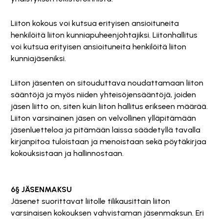
Liiton kokous voi kutsua erityisen ansioituneita
henkilöitä liiton kunniapuheenjohtajiksi. Liitonhallitus
voi kutsua erityisen ansioituneita henkilöitä liiton
kunniajäseniksi.
Liiton jäsenten on sitouduttava noudattamaan liiton
sääntöjä ja myös niiden yhteisöjensääntöjä, joiden
jäsen liitto on, siten kuin liiton hallitus erikseen määrää.
Liiton varsinainen jäsen on velvollinen ylläpitämään
jäsenluetteloa ja pitämään laissa säädetyllä tavalla
kirjanpitoa tuloistaan ja menoistaan sekä pöytäkirjaa
kokouksistaan ja hallinnostaan.
6§ JÄSENMAKSU
Jäsenet suorittavat liitolle tilikausittain liiton
varsinaisen kokouksen vahvistaman jäsenmaksun. Eri