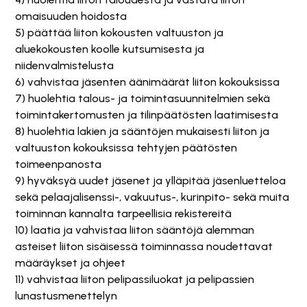
omaisuuden hoidosta
5) päättää liiton kokousten valtuuston ja
aluekokousten koolle kutsumisesta ja
niidenvalmistelusta
6) vahvistaa jäsenten äänimäärät liiton kokouksissa
7) huolehtia talous- ja toimintasuunnitelmien sekä
toimintakertomusten ja tilinpäätösten laatimisesta
8) huolehtia lakien ja sääntöjen mukaisesti liiton ja
valtuuston kokouksissa tehtyjen päätösten
toimeenpanosta
9) hyväksyä uudet jäsenet ja ylläpitää jäsenluetteloa
sekä pelaajalisenssi-, vakuutus-, kurinpito- sekä muita
toiminnan kannalta tarpeellisia rekistereitä
10) laatia ja vahvistaa liiton sääntöjä alemman
asteiset liiton sisäisessä toiminnassa noudettavat
määräykset ja ohjeet
11) vahvistaa liiton pelipassiluokat ja pelipassien
lunastusmenettelyn