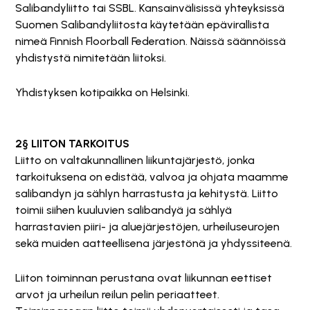
Salibandyliitto tai SSBL. Kansainvälisissä yhteyksissä
Suomen Salibandyliitosta käytetään epävirallista
nimeä Finnish Floorball Federation. Näissä säännöissä
yhdistystä nimitetään liitoksi.
Yhdistyksen kotipaikka on Helsinki.
2§ LIITON TARKOITUS
Liitto on valtakunnallinen liikuntajärjestö, jonka
tarkoituksena on edistää, valvoa ja ohjata maamme
salibandyn ja sählyn harrastusta ja kehitystä. Liitto
toimii siihen kuuluvien salibandyä ja sählyä
harrastavien piiri- ja aluejärjestöjen, urheiluseurojen
sekä muiden aatteellisena järjestönä ja yhdyssiteenä.
Liiton toiminnan perustana ovat liikunnan eettiset
arvot ja urheilun reilun pelin periaatteet.