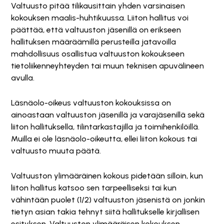
Valtuusto pitää tilikausittain yhden varsinaisen
kokouksen maalis-huhtikuussa. Liiton hallitus voi
päättää, että valtuuston jäsenillä on erikseen
hallituksen määräämillä perusteilla jatavoilla
mahdollisuus osallistua valtuuston kokoukseen
tietoliikenneyhteyden tai muun teknisen apuvälineen
avulla.
Läsnäolo-oikeus valtuuston kokouksissa on
ainoastaan valtuuston jäsenillä ja varajäsenillä sekä
liiton hallituksella, tilintarkastajilla ja toimihenkilöillä.
Muilla ei ole läsnäolo-oikeutta, ellei liiton kokous tai
valtuusto muuta päätä.
Valtuuston ylimääräinen kokous pidetään silloin, kun
liiton hallitus katsoo sen tarpeelliseksi tai kun
vähintään puolet (1/2) valtuuston jäsenistä on jonkin
tietyn asian takia tehnyt siitä hallitukselle kirjallisen
esityksen. Valtuuston ylimääräisen kokouksen