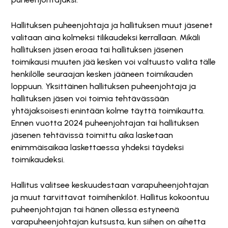
Hallituksen puheenjohtaja ja hallituksen muut jäsenet
valitaan aina kolmeksi tilikaudeksi kerrallaan. Mikäli
hallituksen jäsen eroaa tai hallituksen jäsenen
toimikausi muuten jää kesken voi valtuusto valita tälle
henkilölle seuraajan kesken jääneen toimikauden
loppuun. Yksittäinen hallituksen puheenjohtaja ja
hallituksen jäsen voi toimia tehtävässään
yhtäjaksoisesti enintään kolme täyttä toimikautta.
Ennen vuotta 2024 puheenjohtajan tai hallituksen
jäsenen tehtävissä toimittu aika lasketaan
enimmäisaikaa laskettaessa yhdeksi täydeksi
toimikaudeksi.
Hallitus valitsee keskuudestaan varapuheenjohtajan
ja muut tarvittavat toimihenkilöt. Hallitus kokoontuu
puheenjohtajan tai hänen ollessa estyneenä
varapuheenjohtajan kutsusta, kun siihen on aihetta