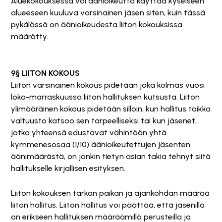
Aluekokouksessa voi äänioikeutta käyttää kyseiseen
alueeseen kuuluva varsinainen jäsen siten, kuin tässä
pykälässä on äänioikeudesta liiton kokouksissa
määrätty.
9§ LIITON KOKOUS
Liiton varsinainen kokous pidetään joka kolmas vuosi
loka-marraskuussa liiton hallituksen kutsusta. Liiton
ylimääräinen kokous pidetään silloin, kun hallitus taikka
valtuusto katsoo sen tarpeelliseksi tai kun jäsenet,
jotka yhteensä edustavat vähintään yhtä
kymmenesosaa (1/10) äänioikeutettujen jäsenten
äänimäärästä, on jonkin tietyn asian takia tehnyt siitä
hallitukselle kirjallisen esityksen.
Liiton kokouksen tarkan paikan ja ajankohdan määrää
liiton hallitus. Liiton hallitus voi päättää, että jäsenillä
on erikseen hallituksen määräämillä perusteilla ja