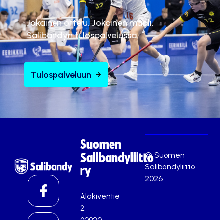
Jokainen ottelu. Jokainen maali.
Salibandyn tulospalvelussa.
Tulospalveluun
Suomen
© Suomen
Salibandyliitto
Salibandyliitto
ry
2026
Alakiventie
2,
00920