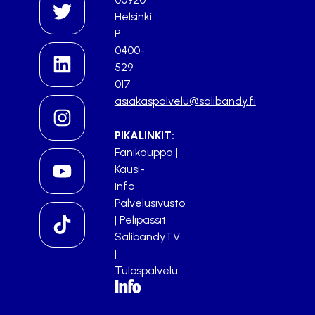
Helsinki
P.
0400-
529
017
asiakaspalvelu@salibandy.fi
PIKALINKIT:
Fanikauppa
|
Kausi-
info
Palvelusivusto
|
Pelipassit
SalibandyTV
|
Tulospalvelu
Info