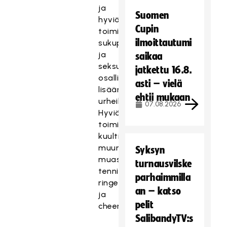
ja
Suomen
hyviä
Cupin
toimintamalleja
ilmoittautumi
sukupuoli-
ja
saikaa
seksuaalivähemmistöjen
jatkettu 16.8.
osallisuuden
asti – vielä
lisäämisestä
ehtii mukaan
urheilussa.
07.08.2026
Hyviä
toimintamalleja
kuultiin
muun
Syksyn
muassa
turnausvilske
tenniksestä,
parhaimmilla
ringetestä
an – katso
ja
pelit
cheerleadingistä.
SalibandyTV:s