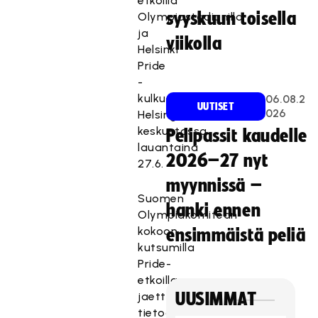
etkoilla
syyskuun toisella
Olympiastadionilla
ja
viikolla
Helsinki
Pride
-
kulkueessa
06.08.2
UUTISET
026
Helsingin
keskustassa
Pelipassit kaudelle
lauantaina
2026–27 nyt
27.6.
myynnissä –
Suomen
hanki ennen
Olympiakomitean
kokoon
ensimmäistä peliä
kutsumilla
Pride-
etkoilla
jaettiin
UUSIMMAT
tietoa