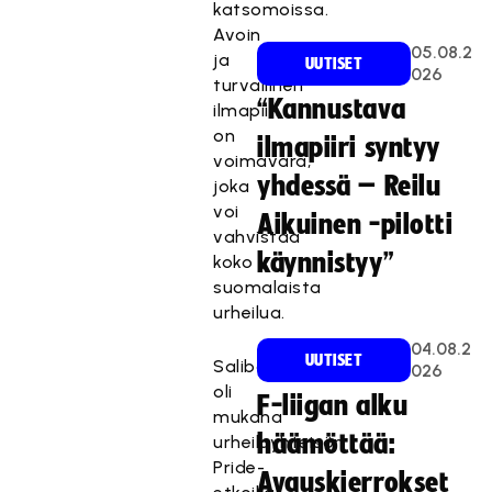
katsomoissa.
Avoin
05.08.2
ja
UUTISET
026
turvallinen
“Kannustava
ilmapiiri
on
ilmapiiri syntyy
voimavara,
yhdessä – Reilu
joka
voi
Aikuinen -pilotti
vahvistaa
käynnistyy”
koko
suomalaista
urheilua.
04.08.2
UUTISET
Salibandyliitto
026
oli
F-liigan alku
mukana
häämöttää:
urheiluyhteisön
Pride-
Avauskierrokset