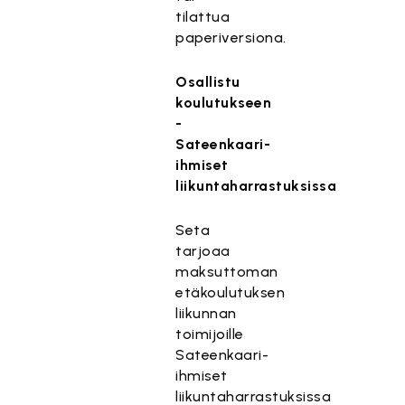
tilattua
paperiversiona.
Osallistu
koulutukseen
-
Sateenkaari-
ihmiset
liikuntaharrastuksissa
Seta
tarjoaa
maksuttoman
etäkoulutuksen
liikunnan
toimijoille
Sateenkaari-
ihmiset
liikuntaharrastuksissa