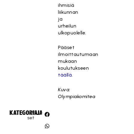
ihmisiä
liikunnan
ja
urheilun
ulkopuolelle.
Pääset
ilmoittautumaan
mukaan
koulutukseen
täällä
.
Kuva:
Olympiakomitea
Uuti
KATEGORIA:
JAA:
set