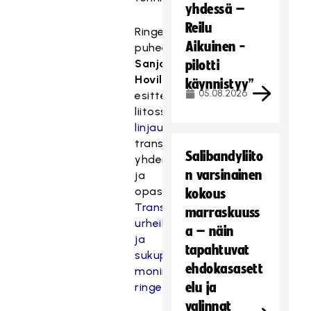
yhdessä –
Reilu
Ringetteliiton
Aikuinen -
puheenjohtaja
Sanja
pilotti
Hovilainen
käynnistyy”
05.08.2026
esitteli
liitossa
linjausta
transurheilijoiden
Salibandyliito
yhdenvertaisuudesta
n varsinainen
ja
opasta
kokous
Transtaustaiset
marraskuuss
urheilijat
a – näin
ja
tapahtuvat
sukupuolen
ehdokasasett
moninaisuus
elu ja
ringetessä
.
valinnat