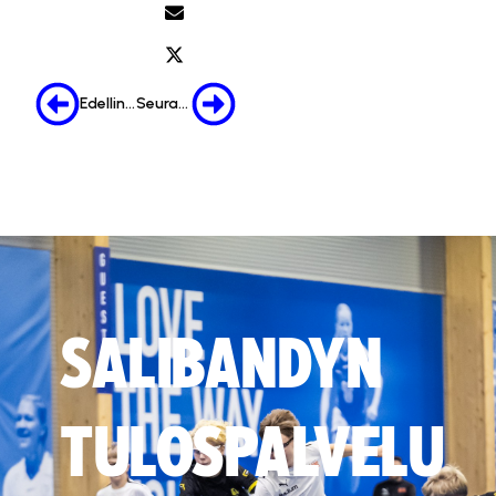
Edellinen
Seuraava
SALIBANDYN
TULOSPALVELU