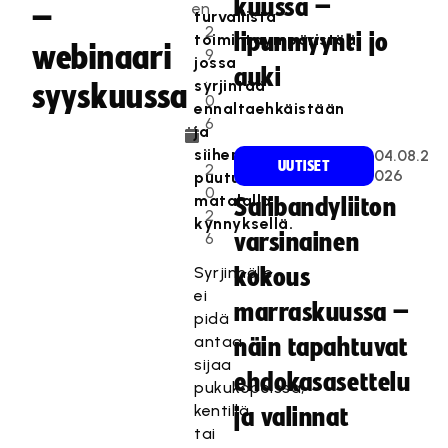
kuussa –
en
–
turvallista
2
lipunmyynti jo
toimintaympäristöä,
webinaari
9
jossa
auki
.
syrjintää
syyskuussa
0
ennaltaehkäistään
6
ja
.
siihen
04.08.2
UUTISET
2
026
puututaan
0
matalalla
Salibandyliiton
2
kynnyksellä.
6
varsinainen
Syrjinnälle
kokous
ei
marraskuussa –
pidä
antaa
näin tapahtuvat
sijaa
ehdokasasettelu
pukukopeissa,
kentillä
ja valinnat
tai