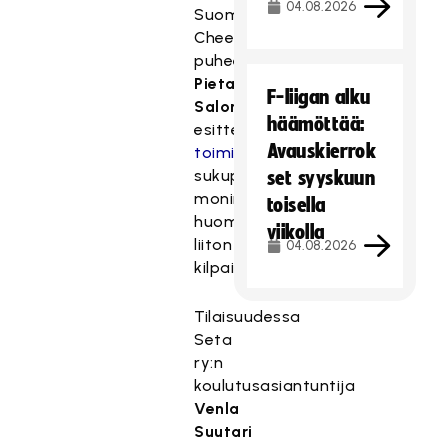
04.08.2026
Suomen
Cheerleadingliiton
puheenjohtaja
Pieta
F-liigan alku
Salonen
häämöttää:
esitteli
Avauskierrok
toimintaohjeita
sukupuolen
set syyskuun
moninaisuuden
toisella
huomioimiseksi
viikolla
liiton
04.08.2026
kilpailutoiminnassa.
Tilaisuudessa
Seta
ry:n
koulutusasiantuntija
Venla
Suutari