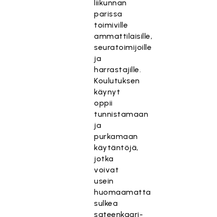
liikunnan
parissa
toimiville
ammattilaisille,
seuratoimijoille
ja
harrastajille.
Koulutuksen
käynyt
oppii
tunnistamaan
ja
purkamaan
käytäntöjä,
jotka
voivat
usein
huomaamatta
sulkea
sateenkaari-