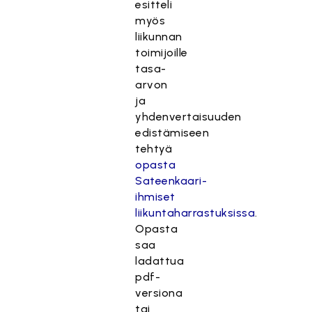
esitteli
myös
liikunnan
toimijoille
tasa-
arvon
ja
yhdenvertaisuuden
edistämiseen
tehtyä
opasta
Sateenkaari-
ihmiset
liikuntaharrastuksissa
.
Opasta
saa
ladattua
pdf-
versiona
tai