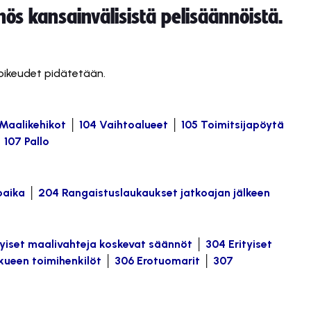
s kansainvälisistä pelisäännöistä.
 oikeudet pidätetään.
 Maalikehikot
│
104 Vaihtoalueet
│
105 Toimitsijapöytä
│
107 Pallo
oaika
│
204 Rangaistuslaukaukset jatkoajan jälkeen
tyiset maalivahteja koskevat säännöt
│
304 Erityiset
kueen toimihenkilöt
│
306 Erotuomarit
│
307