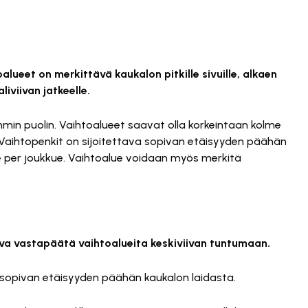
oalueet on merkittävä kaukalon pitkille sivuille, alkaen
liviivan jatkeelle.
min puolin. Vaihtoalueet saavat olla korkeintaan kolme
 Vaihtopenkit on sijoitettava sopivan etäisyyden päähän
lölle per joukkue. Vaihtoalue voidaan myös merkitä
tava vastapäätä vaihtoalueita keskiviivan tuntumaan.
a sopivan etäisyyden päähän kaukalon laidasta.