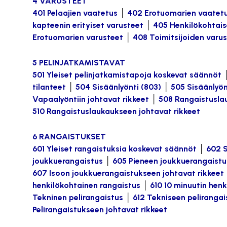
4 VARUSTEET
401 Pelaajien vaatetus
│
402 Erotuomarien vaatet
kapteenin erityiset varusteet
│
405 Henkilökohtais
Erotuomarien varusteet
│
408 Toimitsijoiden varu
5 PELINJATKAMISTAVAT
501 Yleiset pelinjatkamistapoja koskevat säännöt
tilanteet
│
504 Sisäänlyönti (803)
│
505 Sisäänlyön
Vapaalyöntiin johtavat rikkeet
│
508 Rangaistusla
510 Rangaistuslaukaukseen johtavat rikkeet
6 RANGAISTUKSET
601 Yleiset rangaistuksia koskevat säännöt
│
602 S
joukkuerangaistus
│
605 Pieneen joukkuerangaistu
607 Isoon joukkuerangaistukseen johtavat rikkeet
henkilökohtainen rangaistus
│
610 10 minuutin hen
Tekninen pelirangaistus
│
612 Tekniseen pelirangai
Pelirangaistukseen johtavat rikkeet