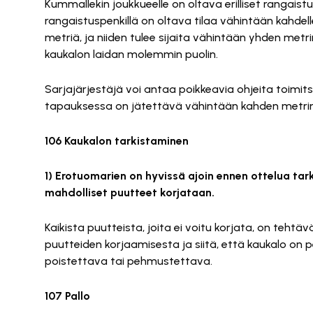
Kummallekin joukkueelle on oltava erilliset rangaistu
rangaistuspenkillä on oltava tilaa vähintään kahdell
metriä, ja niiden tulee sijaita vähintään yhden metr
kaukalon laidan molemmin puolin.
Sarjajärjestäjä voi antaa poikkeavia ohjeita toimit
tapauksessa on jätettävä vähintään kahden metrin ti
106 Kaukalon tarkistaminen
1) Erotuomarien on hyvissä ajoin ennen ottelua tark
mahdolliset puutteet korjataan.
Kaikista puutteista, joita ei voitu korjata, on tehtä
puutteiden korjaamisesta ja siitä, että kaukalo on pe
poistettava tai pehmustettava.
107 Pallo