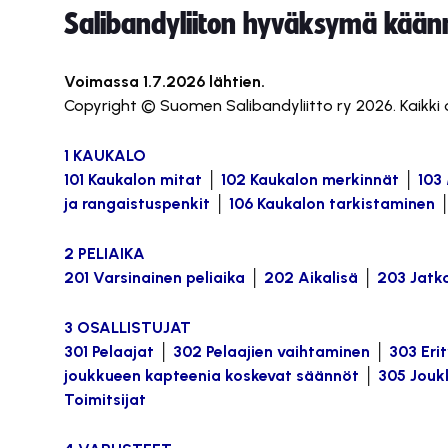
Salibandyliiton hyväksymä käännö
Voimassa 1.7.2026 lähtien.
Copyright © Suomen Salibandyliitto ry 2026. Kaikki
1 KAUKALO
101 Kaukalon mitat
│
102 Kaukalon merkinnät
│
103
ja rangaistuspenkit
│
106 Kaukalon tarkistaminen
2 PELIAIKA
201 Varsinainen peliaika
│
202 Aikalisä
│
203 Jatk
3 OSALLISTUJAT
301 Pelaajat
│
302 Pelaajien vaihtaminen
│
303 Eri
joukkueen kapteenia koskevat säännöt
│
305 Jouk
Toimitsijat