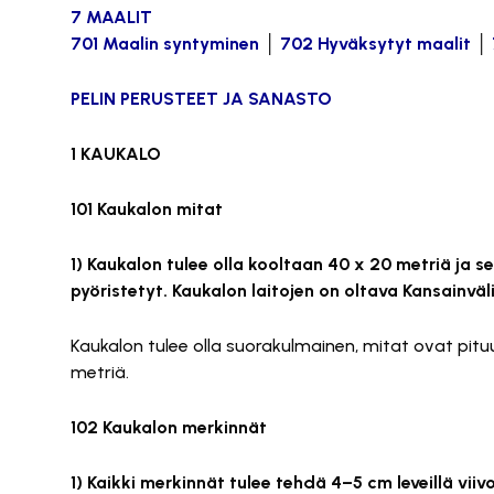
7 MAALIT
701 Maalin syntyminen
│
702 Hyväksytyt maalit
│
PELIN PERUSTEET JA SANASTO
1 KAUKALO
101 Kaukalon mitat
1) Kaukalon tulee olla kooltaan 40 x 20 metriä ja s
pyöristetyt. Kaukalon laitojen on oltava Kansainvä
Kaukalon tulee olla suorakulmainen, mitat ovat pituus
metriä.
102 Kaukalon merkinnät
1) Kaikki merkinnät tulee tehdä 4–5 cm leveillä viivoi