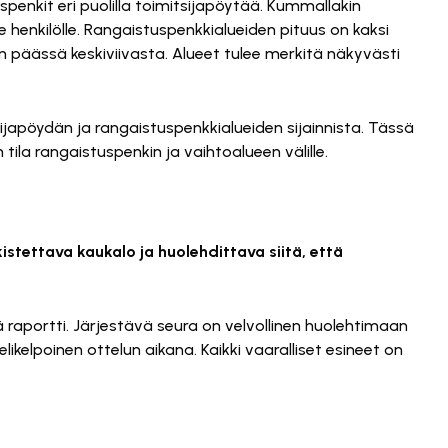
spenkit eri puolilla toimitsijapöytää. Kummallakin
e henkilölle. Rangaistuspenkkialueiden pituus on kaksi
in päässä keskiviivasta. Alueet tulee merkitä näkyvästi
sijapöydän ja rangaistuspenkkialueiden sijainnista. Tässä
la rangaistuspenkin ja vaihtoalueen välille.
istettava kaukalo ja huolehdittava siitä, että
vä raportti. Järjestävä seura on velvollinen huolehtimaan
likelpoinen ottelun aikana. Kaikki vaaralliset esineet on