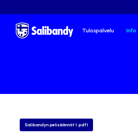
Tulospalvelu
Info
Salibandyn pelisäännöt (.pdf)