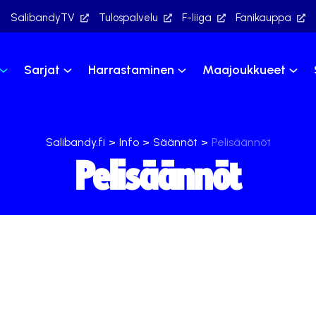
SalibandyTV
Tulospalvelu
F-liiga
Fanikauppa
Sarjat
Harrastaminen
Maajoukkueet
Salibandy.fi
>
Info
>
Säännöt
>
Pelisäännöt
Pelisäännöt