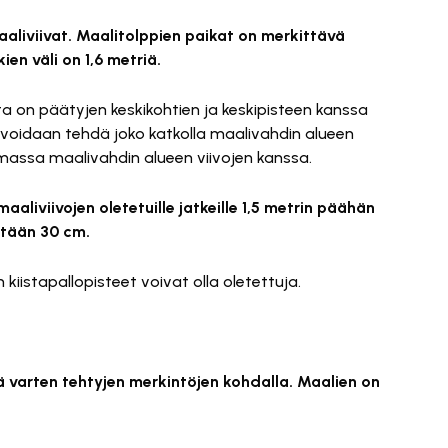
aliviivat. Maalitolppien paikat on merkittävä
ien väli on 1,6 metriä.
ohta on päätyjen keskikohtien ja keskipisteen kanssa
 voidaan tehdä joko katkolla maalivahdin alueen
kulmassa maalivahdin alueen viivojen kanssa.
maaliviivojen oletetuille jatkeille 1,5 metrin päähän
intään 30 cm.
n kiistapallopisteet voivat olla oletettuja.
itä varten tehtyjen merkintöjen kohdalla. Maalien on