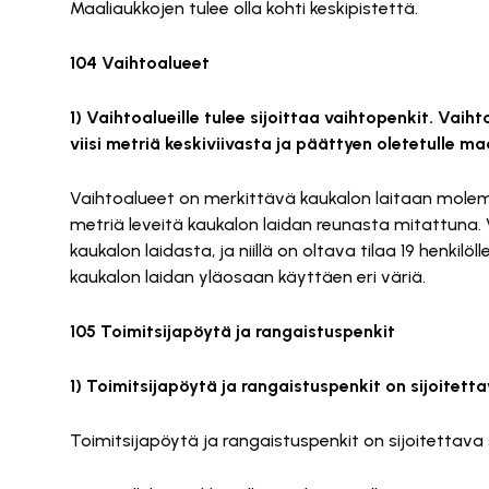
Maaliaukkojen tulee olla kohti keskipistettä.
104 Vaihtoalueet
1) Vaihtoalueille tulee sijoittaa vaihtopenkit. Vaiht
viisi metriä keskiviivasta ja päättyen oletetulle maa
Vaihtoalueet on merkittävä kaukalon laitaan molem
metriä leveitä kaukalon laidan reunasta mitattuna.
kaukalon laidasta, ja niillä on oltava tilaa 19 henki
kaukalon laidan yläosaan käyttäen eri väriä.
105 Toimitsijapöytä ja rangaistuspenkit
1) Toimitsijapöytä ja rangaistuspenkit on sijoitet
Toimitsijapöytä ja rangaistuspenkit on sijoitettav