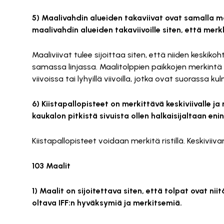
5) Maalivahdin alueiden takaviivat ovat samalla ma
maalivahdin alueiden takaviivoille siten, että merkk
Maaliviivat tulee sijoittaa siten, että niiden keskik
samassa linjassa. Maalitolppien paikkojen merkintä
viivoissa tai lyhyillä viivoilla, jotka ovat suorassa 
6) Kiistapallopisteet on merkittävä keskiviivalle ja 
kaukalon pitkistä sivuista ollen halkaisijaltaan en
Kiistapallopisteet voidaan merkitä ristillä. Keskiviiva
103 Maalit
1) Maalit on sijoitettava siten, että tolpat ovat ni
oltava IFF:n hyväksymiä ja merkitsemiä.