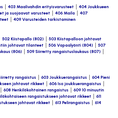
us
│
403 Maalivahdin erityisvarusteet
│
404 Joukkueen
et ja suojaavat varusteet
│
406 Maila
│
407
steet
│
409 Varusteiden tarkistaminen
│
502 Kiistapallo (802)
│
503 Kiistapalloon johtavat
tiin johtavat tilanteet
│
506 Vapaalyönti (804)
│
507
ukaus (806)
│
509 Siirretty rangaistuslaukaus (807)
│
iirretty rangaistus
│
603 Joukkuerangaistus
│
604 Pieni
kseen johtavat rikkeet
│
606 Iso joukkuerangaistus
│
│
608 Henkilökohtainen rangaistus
│
609 10 minuutin
kilökohtaiseen rangaistukseen johtavat rikkeet
│
611
stukseen johtavat rikkeet
│
613 Pelirangaistus
│
614