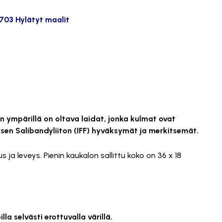
703 Hylätyt maalit
en ympärillä on oltava laidat, jonka kulmat ovat
lisen Salibandyliiton (IFF) hyväksymät ja merkitsemät.
 ja leveys. Pienin kaukalon sallittu koko on 36 x 18
lla selvästi erottuvalla värillä.