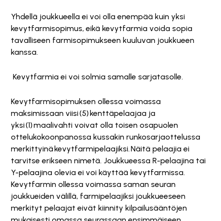
Yhdellä joukkueella ei voi olla enempää kuin yksi
kevytfarmisopimus, eikä kevytfarmia voida sopia
tavalliseen farmisopimukseen kuuluvan joukkueen
kanssa.
Kevytfarmia ei voi solmia samalle sarjatasolle.
Kevytfarmisopimuksen ollessa voimassa
maksimissaan viisi (5) kenttäpelaajaa ja
yksi (1) maalivahti voivat olla toisen osapuolen
ottelukokoonpanossa kussakin runkosarjaottelussa
merkittyinä kevytfarmipelaajiksi. Näitä pelaajia ei
tarvitse erikseen nimetä. Joukkueessa R-pelaajina tai
Y-pelaajina olevia ei voi käyttää kevytfarmissa.
Kevytfarmin ollessa voimassa saman seuran
joukkueiden välillä, farmipelaajiksi joukkueeseen
merkityt pelaajat eivät
kiinnity kilpailusääntöjen
mukaisesti omassa seurassaan ensimmäiseen