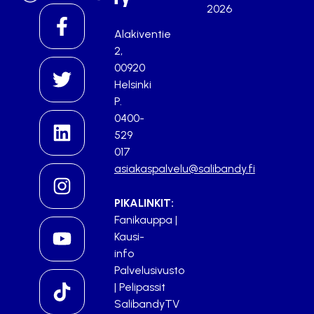
2026
Alakiventie
2,
00920
Helsinki
P.
0400-
529
017
asiakaspalvelu@salibandy.fi
PIKALINKIT:
Fanikauppa
|
Kausi-
info
Palvelusivusto
|
Pelipassit
SalibandyTV