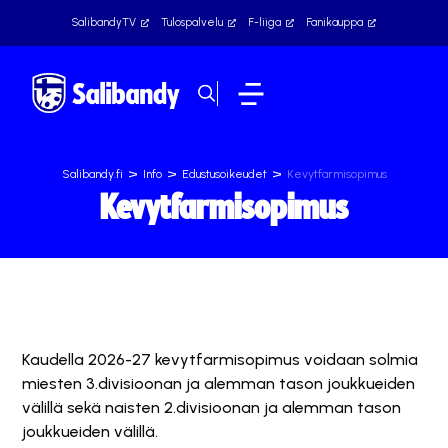
SalibandyTV
Tulospalvelu
F-liiga
Fanikauppa
>
>
>
Salibandy.fi
Info
Edustusoikeudet
Kevytfarmisopimus
Kevytfarmisopimus
Kaudella 2026-27 kevytfarmisopimus voidaan solmia
miesten 3.divisioonan ja alemman tason joukkueiden
välillä
sekä naisten 2.divisioonan ja alemman tason
joukkueiden välillä.