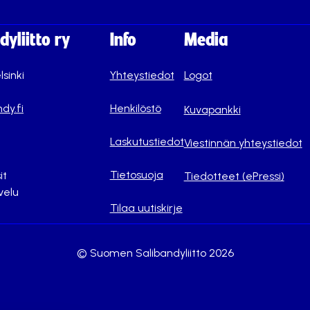
yliitto ry
Info
Media
lsinki
Yhteystiedot
Logot
dy.fi
Henkilöstö
Kuvapankki
Laskutustiedot
Viestinnän yhteystiedot
Tietosuoja
it
Tiedotteet (ePressi)
velu
Tilaa uutiskirje
© Suomen Salibandyliitto 2026