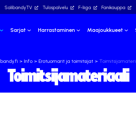
SalibandyTV
Tulospalvelu
F-liiga
Fanikauppa
Sarjat
Harrastaminen
Maajoukkueet
ibandy.fi
>
Info
>
Erotuomarit ja toimitsijat
>
Toimitsijamateri
Toimitsijamateriaali