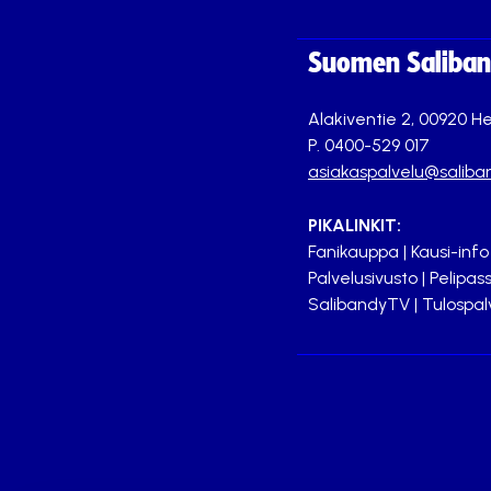
Suomen Saliband
Alakiventie 2, 00920 He
P. 0400-529 017
asiakaspalvelu@saliban
PIKALINKIT:
Fanikauppa
|
Kausi-info
Palvelusivusto
|
Pelipass
SalibandyTV
|
Tulospal