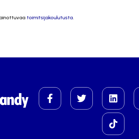
 painottuvaa
toimitsijakoulutusta
.