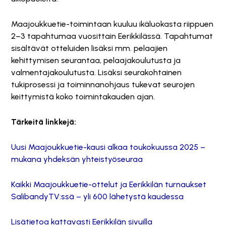
Maajoukkuetie-toimintaan kuuluu ikäluokasta riippuen
2–3 tapahtumaa vuosittain Eerikkilässä. Tapahtumat
sisältävät otteluiden lisäksi mm. pelaajien
kehittymisen seurantaa, pelaajakoulutusta ja
valmentajakoulutusta. Lisäksi seurakohtainen
tukiprosessi ja toiminnanohjaus tukevat seurojen
keittymistä koko toimintakauden ajan.
Tärkeitä linkkejä:
Uusi Maajoukkuetie-kausi alkaa toukokuussa 2025 –
mukana yhdeksän yhteistyöseuraa
Kaikki Maajoukkuetie-ottelut ja Eerikkilän turnaukset
SalibandyTV:ssä – yli 600 lähetystä kaudessa
Lisätietoa kattavasti Eerikkilän sivuilla