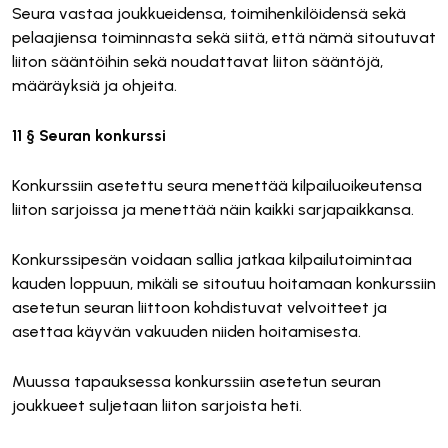
Seura vastaa joukkueidensa, toimihenkilöidensä sekä
pelaajiensa toiminnasta sekä siitä, että nämä sitoutuvat
liiton sääntöihin sekä noudattavat liiton sääntöjä,
määräyksiä ja ohjeita.
11 § Seuran konkurssi
Konkurssiin asetettu seura menettää kilpailuoikeutensa
liiton sarjoissa ja menettää näin kaikki sarjapaikkansa.
Konkurssipesän voidaan sallia jatkaa kilpailutoimintaa
kauden loppuun, mikäli se sitoutuu hoitamaan konkurssiin
asetetun seuran liittoon kohdistuvat velvoitteet ja
asettaa käyvän vakuuden niiden hoitamisesta.
Muussa tapauksessa konkurssiin asetetun seuran
joukkueet suljetaan liiton sarjoista heti.