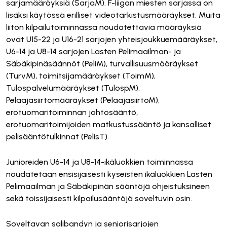
sarjamääräyksiä (SarjaM). F-liigan miesten sarjassa on
lisäksi käytössä erilliset videotarkistusmääräykset. Muita
liiton kilpailutoiminnassa noudatettavia määräyksiä
ovat U15-22 ja U16-21 sarjojen yhteisjoukkuemääräykset,
U6-14 ja U8-14 sarjojen Lasten Pelimaailman- ja
Säbäkipinäsäännöt (PeliM), turvallisuusmääräykset
(TurvM), toimitsijamääräykset (ToimM),
Tulospalvelumääräykset (TulospM),
Pelaajasiirtomääräykset (PelaajasiirtoM),
erotuomaritoiminnan johtosääntö,
erotuomaritoimijoiden matkustussääntö ja kansalliset
pelisääntötulkinnat (PelisT).
Junioreiden U6-14 ja U8-14-ikäluokkien toiminnassa
noudatetaan ensisijaisesti kyseisten ikäluokkien Lasten
Pelimaailman ja Säbäkipinän sääntöjä ohjeistuksineen
sekä toissijaisesti kilpailusääntöjä soveltuvin osin.
Soveltavan salibandyn ja seniorisarjojen