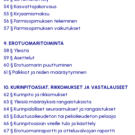
54 § Kasvattajakorvaus
55 § Kirjaamismaksu
56 § Farmisopimuksen tekeminen
57 § Farmisopimuksen vaikutukset
9. EROTUOMARITOIMINTA
58 § Yleistä
59 § Asettelut
60 § Erotuomarin puuttuminen
61 § Palkkiot ja niiden määräytyminen
10. KURINPITOASIAT, RIKKOMUKSET JA VASTALAUSEET
62 § Kurinpito ja rikkomukset
63 § Yleisiä määräyksiä rangaistuksista
64 § Kurinpidolliset seuraamukset ja rangaistukset
65 § Edustusoikeudeton tai pelioikeudeton pelaaja
66 § Kurinpitoasian vireille tulo ja käsittely
67 § Erotuomariraportti ja otteluvalvojan raportti