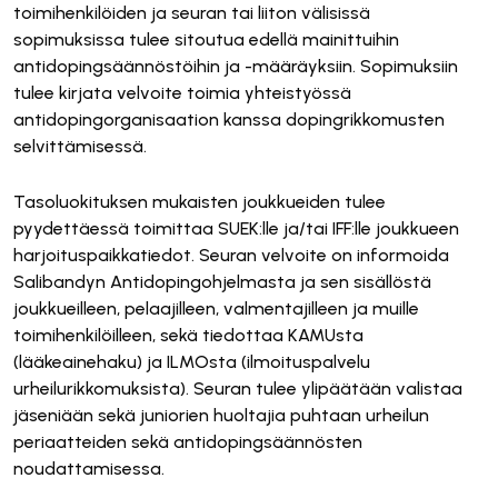
toimihenkilöiden ja seuran tai liiton välisissä
sopimuksissa tulee sitoutua edellä mainittuihin
antidopingsäännöstöihin ja -määräyksiin. Sopimuksiin
tulee kirjata velvoite toimia yhteistyössä
antidopingorganisaation kanssa dopingrikkomusten
selvittämisessä.
Tasoluokituksen mukaisten joukkueiden tulee
pyydettäessä toimittaa SUEK:lle ja/tai IFF:lle joukkueen
harjoituspaikkatiedot. Seuran velvoite on informoida
Salibandyn Antidopingohjelmasta ja sen sisällöstä
joukkueilleen, pelaajilleen, valmentajilleen ja muille
toimihenkilöilleen, sekä tiedottaa KAMUsta
(lääkeainehaku) ja ILMOsta (ilmoituspalvelu
urheilurikkomuksista). Seuran tulee ylipäätään valistaa
jäseniään sekä juniorien huoltajia puhtaan urheilun
periaatteiden sekä antidopingsäännösten
noudattamisessa.