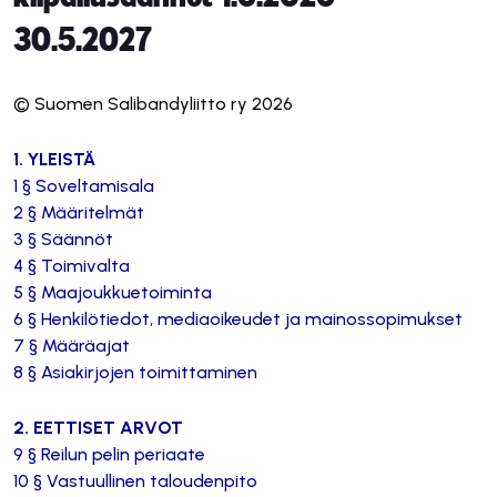
30.5.2027
© Suomen Salibandyliitto ry 2026
1. YLEISTÄ
1 § Soveltamisala
2 § Määritelmät
3 § Säännöt
4 § Toimivalta
5 § Maajoukkuetoiminta
6 § Henkilötiedot, mediaoikeudet ja mainossopimukset
7 § Määräajat
8 § Asiakirjojen toimittaminen
2. EETTISET ARVOT
9 § Reilun pelin periaate
10 § Vastuullinen taloudenpito