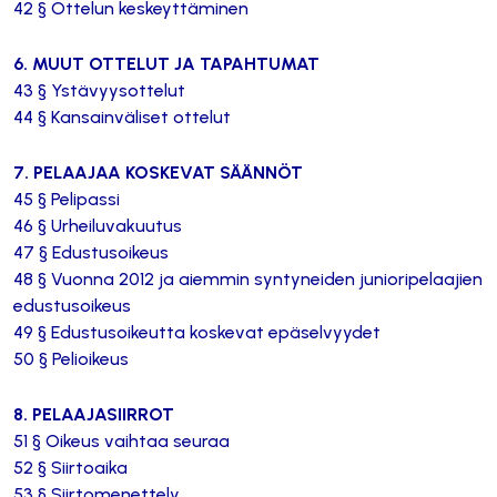
42 § Ottelun keskeyttäminen
6. MUUT OTTELUT JA TAPAHTUMAT
43 § Ystävyysottelut
44 § Kansainväliset ottelut
7. PELAAJAA KOSKEVAT SÄÄNNÖT
45 § Pelipassi
46 § Urheiluvakuutus
47 § Edustusoikeus
48 § Vuonna 2012 ja aiemmin syntyneiden junioripelaajien
edustusoikeus
49 § Edustusoikeutta koskevat epäselvyydet
50 § Pelioikeus
8. PELAAJASIIRROT
51 § Oikeus vaihtaa seuraa
52 § Siirtoaika
53 § Siirtomenettely