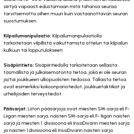
siirtyä vapaasti edustamaan mitä tahansa seuraa
tarvitsematta siihen muun kuin vastaanottavan seuran
suostumuksen.
Kilpailumanipulaatio:
Kilpailumanipulaatiolla
tarkoitetaan vilpillistä vaikuttamista ottelun tai kilpailun
kulkuun tai lopputulokseen.
Sisäpiiritieto:
Sisäpiiritiedolla tarkoitetaan sellaista
täsmällistä ja julkaisematonta tietoa, joka ei ole seuran
ja/tai joukkueen ulkopuolisten tiedossa. Tällaista tietoa
ovat esimerkiksi kokoonpanotiedot, joukkuetaktiikat ja
urheilijoiden terveystiedot.
Pääsarjat:
Liiton pääsarjoja ovat miesten SM-sarja eli F-
Liigan miesten sarja, naisten SM-sarja eli F- liigan naisten
sarja ja miesten 1. divisioona eli InssiDivarin miesten sarja
ja naisten 1.divisioona eli InssiDivarin naisten sarja.