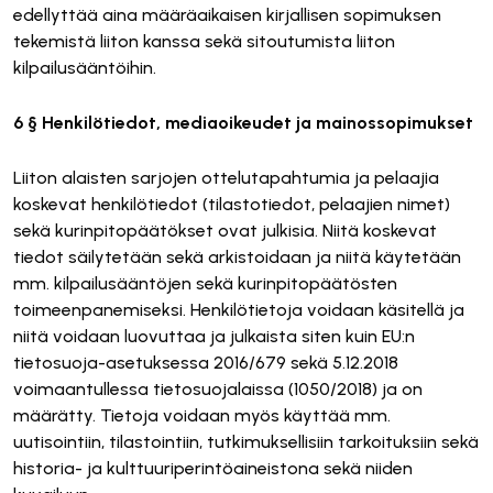
edellyttää aina määräaikaisen kirjallisen sopimuksen
tekemistä liiton kanssa sekä sitoutumista liiton
kilpailusääntöihin.
6 § Henkilötiedot, mediaoikeudet ja mainossopimukset
Liiton alaisten sarjojen ottelutapahtumia ja pelaajia
koskevat henkilötiedot (tilastotiedot, pelaajien nimet)
sekä kurinpitopäätökset ovat julkisia. Niitä koskevat
tiedot säilytetään sekä arkistoidaan ja niitä käytetään
mm. kilpailusääntöjen sekä kurinpitopäätösten
toimeenpanemiseksi. Henkilötietoja voidaan käsitellä ja
niitä voidaan luovuttaa ja julkaista siten kuin EU:n
tietosuoja-asetuksessa 2016/679 sekä 5.12.2018
voimaantullessa tietosuojalaissa (1050/2018) ja on
määrätty. Tietoja voidaan myös käyttää mm.
uutisointiin, tilastointiin, tutkimuksellisiin tarkoituksiin sekä
historia- ja kulttuuriperintöaineistona sekä niiden