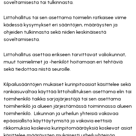
soveltamisesta tai tulkinnasta.
Liittohallitus tai sen asettama toimielin ratkaisee viime
kädessä kysymykset eri sääntöjen, määräysten ja
ohjeiden tulkinnasta sekä niiden keskinäisestä
soveltamisesta.
Liittohallitus asettaa erikseen tarvittavat valiokunnat,
muut toimielimet ja -henkilöt hoitamaan eri tehtäviä
sekä tiedottaa niistä seuroille.
Kilpailusääntöjen mukaiset kurinpitoasiat käsittelee sekä
rankaisuvaltaa käyttää liittohallituksen asettama elin tai
toimihenkilö taikka sarjajärjestäjä tai sen asettama
toimihenkilö ja alueen järjestämässä toiminnassa alueen
toimihenkilö. Liikunnan ja urheilun yhteisiä vakavaa
epäasiallista käyttäytymistä ja vakavia eettisiä
rikkomuksia koskevia kurinpitomääräyksiä koskevat asiat
käsittelee määräysten mukaisesti urheiluyhteisön