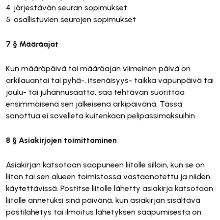
4. järjestävän seuran sopimukset
5. osallistuvien seurojen sopimukset
7 § Määräajat
Kun määräpäivä tai määräajan viimeinen päivä on
arkilauantai tai pyhä-, itsenäisyys- taikka vapunpäivä tai
joulu- tai juhannusaatto, saa tehtävän suorittaa
ensimmäisenä sen jälkeisenä arkipäivänä. Tässä
sanottua ei sovelleta kuitenkaan pelipassimaksuihin.
8 § Asiakirjojen toimittaminen
Asiakirjan katsotaan saapuneen liitolle silloin, kun se on
liiton tai sen alueen toimistossa vastaanotettu ja niiden
käytettävissä. Postitse liitolle lähetty asiakirja katsotaan
liitolle annetuksi sinä päivänä, kun asiakirjan sisältävä
postilähetys tai ilmoitus lähetyksen saapumisesta on