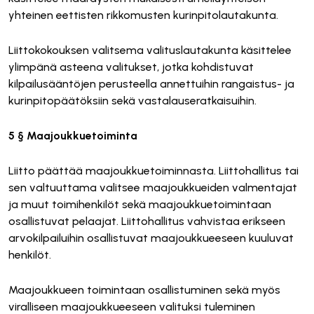
yhteinen eettisten rikkomusten kurinpitolautakunta.
Liittokokouksen valitsema valituslautakunta käsittelee
ylimpänä asteena valitukset, jotka kohdistuvat
kilpailusääntöjen perusteella annettuihin rangaistus- ja
kurinpitopäätöksiin sekä vastalauseratkaisuihin.
5 § Maajoukkuetoiminta
Liitto päättää maajoukkuetoiminnasta. Liittohallitus tai
sen valtuuttama valitsee maajoukkueiden valmentajat
ja muut toimihenkilöt sekä maajoukkuetoimintaan
osallistuvat pelaajat. Liittohallitus vahvistaa erikseen
arvokilpailuihin osallistuvat maajoukkueeseen kuuluvat
henkilöt.
Maajoukkueen toimintaan osallistuminen sekä myös
viralliseen maajoukkueeseen valituksi tuleminen