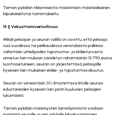
Tämän pykälän rikkomisesta määrätään määräaikainen
kilpailukieltotai toimintakielto.
15 § Vakuuttamisvelvollisuus
Mikäli pelaajan ja seuran välillä on sovittu, että pelaaja
saa vuodessa tai pelikaudessa veronalaista palkkaa
vähintään urheilijoiden tapaturma- ja eläketurvasta
annetun lain mukaan säädetyn rahamäärän 13.790 euroa
luontoisetuineen, seuran on järjestettävä pelaajalle
kyseisen lain mukainen eläke- ja tapaturmavakuutus.
Seuran on viimeistään 31.1. ilmoitettava liitolle seuraa
edustaneiden kyseisen lain piiriin kuuluvien pelaajien
lukumäärä.
Tämän pykälän määräysten laiminlyönnistä voidaan
määrätä seuralle ja sen johdolle kilpailusääntöjen