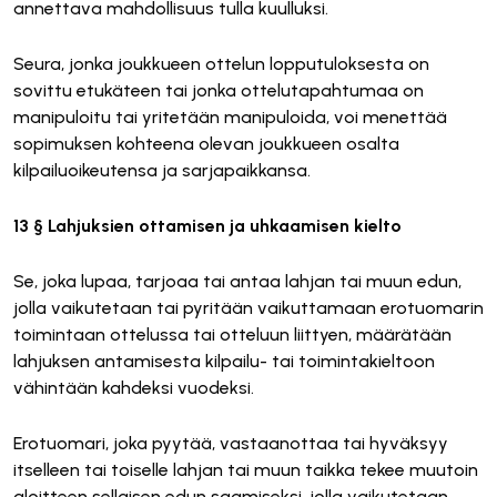
annettava mahdollisuus tulla kuulluksi.
Seura, jonka joukkueen ottelun lopputuloksesta on
sovittu etukäteen tai jonka ottelutapahtumaa on
manipuloitu tai yritetään manipuloida, voi menettää
sopimuksen kohteena olevan joukkueen osalta
kilpailuoikeutensa ja sarjapaikkansa.
13 § Lahjuksien ottamisen ja uhkaamisen kielto
Se, joka lupaa, tarjoaa tai antaa lahjan tai muun edun,
jolla vaikutetaan tai pyritään vaikuttamaan erotuomarin
toimintaan ottelussa tai otteluun liittyen, määrätään
lahjuksen antamisesta kilpailu- tai toimintakieltoon
vähintään kahdeksi vuodeksi.
Erotuomari, joka pyytää, vastaanottaa tai hyväksyy
itselleen tai toiselle lahjan tai muun taikka tekee muutoin
aloitteen sellaisen edun saamiseksi, jolla vaikutetaan,