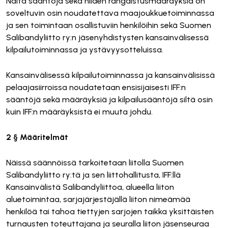
Näitä sääntöjä sekä niiden rangaistusmääräyksiä on
soveltuvin osin noudatettava maajoukkuetoiminnassa
ja sen toimintaan osallistuviin henkilöihin sekä Suomen
Salibandyliitto ry:n jäsenyhdistysten kansainvälisessä
kilpailutoiminnassa ja ystävyysotteluissa.
Kansainvälisessä kilpailutoiminnassa ja kansainvälisissä
pelaajasiirroissa noudatetaan ensisijaisesti IFF:n
sääntöjä sekä määräyksiä ja kilpailusääntöjä siltä osin
kuin IFF:n määräyksistä ei muuta johdu.
2 § Määritelmät
Näissä säännöissä tarkoitetaan liitolla Suomen
Salibandyliitto ry:tä ja sen liittohallitusta, IFF:llä
Kansainvälistä Salibandyliittoa, alueella liiton
aluetoimintaa, sarjajärjestäjällä liiton nimeämää
henkilöä tai tahoa tiettyjen sarjojen taikka yksittäisten
turnausten toteuttajana ja seuralla liiton jäsenseuraa