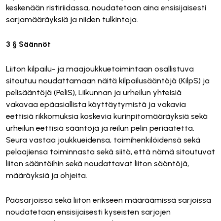
keskenään ristiriidassa, noudatetaan aina ensisijaisesti
sarjamääräyksiä ja niiden tulkintoja.
3 § Säännöt
Liiton kilpailu- ja maajoukkuetoimintaan osallistuva
sitoutuu noudattamaan näitä kilpailusääntöjä (KilpS) ja
pelisääntöjä (PeliS), Liikunnan ja urheilun yhteisiä
vakavaa epäasiallista käyttäytymistä ja vakavia
eettisiä rikkomuksia koskevia kurinpitomääräyksiä sekä
urheilun eettisiä sääntöjä ja reilun pelin periaatetta.
Seura vastaa joukkueidensa, toimihenkilöidensä sekä
pelaajiensa toiminnasta sekä siitä, että nämä sitoutuvat
liiton sääntöihin sekä noudattavat liiton sääntöjä,
määräyksiä ja ohjeita.
Pääsarjoissa sekä liiton erikseen määräämissä sarjoissa
noudatetaan ensisijaisesti kyseisten sarjojen