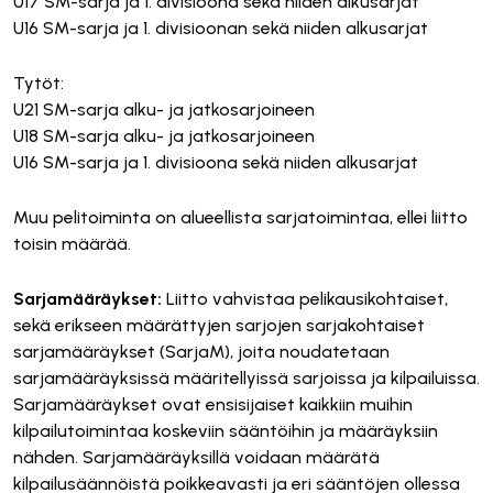
U17 SM-sarja ja 1. divisioona sekä niiden alkusarjat
U16 SM-sarja ja 1. divisioonan sekä niiden alkusarjat
Tytöt:
U21 SM-sarja alku- ja jatkosarjoineen
U18 SM-sarja alku- ja jatkosarjoineen
U16 SM-sarja ja 1. divisioona sekä niiden alkusarjat
Muu pelitoiminta on alueellista sarjatoimintaa, ellei liitto
toisin määrää.
Sarjamääräykset:
Liitto vahvistaa pelikausikohtaiset,
sekä erikseen määrättyjen sarjojen sarjakohtaiset
sarjamääräykset (SarjaM), joita noudatetaan
sarjamääräyksissä määritellyissä sarjoissa ja kilpailuissa.
Sarjamääräykset ovat ensisijaiset kaikkiin muihin
kilpailutoimintaa koskeviin sääntöihin ja määräyksiin
nähden. Sarjamääräyksillä voidaan määrätä
kilpailusäännöistä poikkeavasti ja eri sääntöjen ollessa