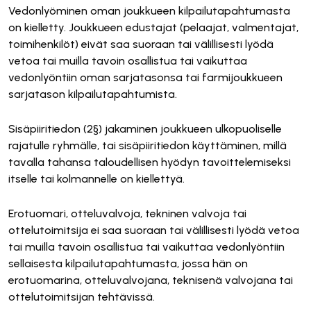
Vedonlyöminen oman joukkueen kilpailutapahtumasta
on kielletty. Joukkueen edustajat (pelaajat, valmentajat,
toimihenkilöt) eivät saa suoraan tai välillisesti lyödä
vetoa tai muilla tavoin osallistua tai vaikuttaa
vedonlyöntiin oman sarjatasonsa tai farmijoukkueen
sarjatason kilpailutapahtumista.
Sisäpiiritiedon (2§) jakaminen joukkueen ulkopuoliselle
rajatulle ryhmälle, tai sisäpiiritiedon käyttäminen, millä
tavalla tahansa taloudellisen hyödyn tavoittelemiseksi
itselle tai kolmannelle on kiellettyä.
Erotuomari, otteluvalvoja, tekninen valvoja tai
ottelutoimitsija ei saa suoraan tai välillisesti lyödä vetoa
tai muilla tavoin osallistua tai vaikuttaa vedonlyöntiin
sellaisesta kilpailutapahtumasta, jossa hän on
erotuomarina, otteluvalvojana, teknisenä valvojana tai
ottelutoimitsijan tehtävissä.