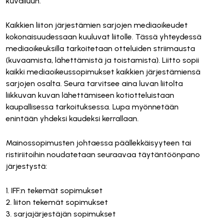
kuvailuun.
Kaikkien liiton järjestämien sarjojen mediaoikeudet
kokonaisuudessaan kuuluvat liitolle. Tässä yhteydessä
mediaoikeuksilla tarkoitetaan otteluiden striimausta
(kuvaamista, lähettämistä ja toistamista). Liitto sopii
kaikki mediaoikeussopimukset kaikkien järjestämiensä
sarjojen osalta. Seura tarvitsee aina luvan liitolta
liikkuvan kuvan lähettämiseen kotiotteluistaan
kaupallisessa tarkoituksessa. Lupa myönnetään
enintään yhdeksi kaudeksi kerrallaan.
Mainossopimusten johtaessa päällekkäisyyteen tai
ristiriitoihin noudatetaan seuraavaa täytäntöönpano
järjestystä:
1. IFF:n tekemät sopimukset
2. liiton tekemät sopimukset
3. sarjajärjestäjän sopimukset