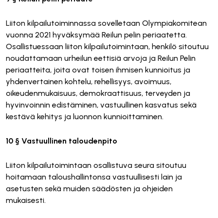
Liiton kilpailutoiminnassa sovelletaan Olympiakomitean
vuonna 2021 hyväksymää Reilun pelin periaatetta.
Osallistuessaan liiton kilpailutoimintaan, henkilö sitoutuu
noudattamaan urheilun eettisiä arvoja ja Reilun Pelin
periaatteita, joita ovat toisen ihmisen kunnioitus ja
yhdenvertainen kohtelu, rehellisyys, avoimuus,
oikeudenmukaisuus, demokraattisuus, terveyden ja
hyvinvoinnin edistäminen, vastuullinen kasvatus sekä
kestävä kehitys ja luonnon kunnioittaminen.
10 § Vastuullinen taloudenpito
Liiton kilpailutoimintaan osallistuva seura sitoutuu
hoitamaan taloushallintonsa vastuullisesti lain ja
asetusten sekä muiden säädösten ja ohjeiden
mukaisesti.