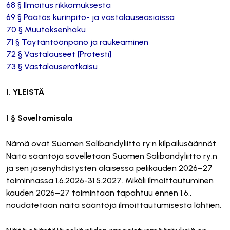
68 § Ilmoitus rikkomuksesta
69 § Päätös kurinpito- ja vastalauseasioissa
70 § Muutoksenhaku
71 § Täytäntöönpano ja raukeaminen
72 § Vastalauseet [Protesti]
73 § Vastalauseratkaisu
1. YLEISTÄ
1 § Soveltamisala
Nämä ovat Suomen Salibandyliitto ry:n kilpailusäännöt.
Näitä sääntöjä sovelletaan Suomen Salibandyliitto ry:n
ja sen jäsenyhdistysten alaisessa pelikauden 2026–27
toiminnassa 1.6.2026-31.5.2027. Mikäli ilmoittautuminen
kauden 2026–27 toimintaan tapahtuu ennen 1.6.,
noudatetaan näitä sääntöjä ilmoittautumisesta lähtien.