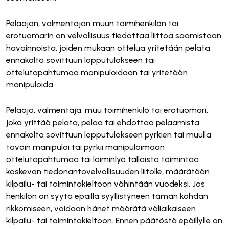
Pelaajan, valmentajan muun toimihenkilön tai
erotuomarin on velvollisuus tiedottaa liittoa saamistaan
havainnoista, joiden mukaan ottelua yritetään pelata
ennakolta sovittuun lopputulokseen tai
ottelutapahtumaa manipuloidaan tai yritetään
manipuloida.
Pelaaja, valmentaja, muu toimihenkilö tai erotuomari,
joka yrittää pelata, pelaa tai ehdottaa pelaamista
ennakolta sovittuun lopputulokseen pyrkien tai muulla
tavoin manipuloi tai pyrkii manipuloimaan
ottelutapahtumaa tai laiminlyö tällaista toimintaa
koskevan tiedonantovelvollisuuden liitolle, määrätään
kilpailu- tai toimintakieltoon vähintään vuodeksi. Jos
henkilön on syytä epäillä syyllistyneen tämän kohdan
rikkomiseen, voidaan hänet määrätä väliaikaiseen
kilpailu- tai toimintakieltoon. Ennen päätöstä epäillylle on