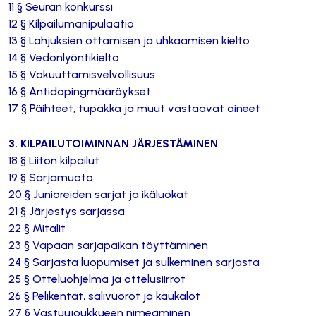
11 § Seuran konkurssi
12 § Kilpailumanipulaatio
13 § Lahjuksien ottamisen ja uhkaamisen kielto
14 § Vedonlyöntikielto
15 § Vakuuttamisvelvollisuus
16 § Antidopingmääräykset
17 § Päihteet, tupakka ja muut vastaavat aineet
3. KILPAILUTOIMINNAN JÄRJESTÄMINEN
18 § Liiton kilpailut
19 § Sarjamuoto
20 § Junioreiden sarjat ja ikäluokat
21 § Järjestys sarjassa
22 § Mitalit
23 § Vapaan sarjapaikan täyttäminen
24 § Sarjasta luopumiset ja sulkeminen sarjasta
25 § Otteluohjelma ja ottelusiirrot
26 § Pelikentät, salivuorot ja kaukalot
27 § Vastuujoukkueen nimeäminen