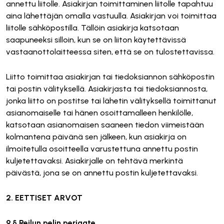
annettu liitolle. Asiakirjan toimittaminen liitolle tapahtuu
aina lähettäjän omalla vastuulla. Asiakirjan voi toimittaa
liitolle sähköpostilla. Tällöin asiakirja katsotaan
saapuneeksi silloin, kun se on liiton käytettävissä
vastaanottolaitteessa siten, että se on tulostettavissa.
Liitto toimittaa asiakirjan tai tiedoksiannon sähköpostin
tai postin välityksellä. Asiakirjasta tai tiedoksiannosta,
jonka liitto on postitse tai lähetin välityksellä toimittanut
asianomaiselle tai hänen osoittamalleen henkilölle,
katsotaan asianomaisen saaneen tiedon viimeistään
kolmantena päivänä sen jälkeen, kun asiakirja on
ilmoitetulla osoitteella varustettuna annettu postin
kuljetettavaksi. Asiakirjalle on tehtävä merkintä
päivästä, jona se on annettu postin kuljetettavaksi.
2. EETTISET ARVOT
9 § Reilun pelin periaate