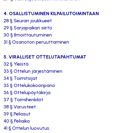
4. OSALLISTUMINEN KILPAILUTOIMINTAAN
28 § Seuran joukkueet
29 § Sarjapaikan siirto
30 § Ilmoittautuminen
31 § Osanoton peruuttaminen
5. VIRALLISET OTTELUTAPAHTUMAT
32 § Yleistä
33 § Ottelun järjestäminen
34 § Toimitsijat
35 § Ottelukokoonpano
36 § Ottelupöytäkirja
37 § Toimihenkilöt
38 § Varusteet
39 § Peliasut
40 § Peliaika
41 § Ottelun luovutus