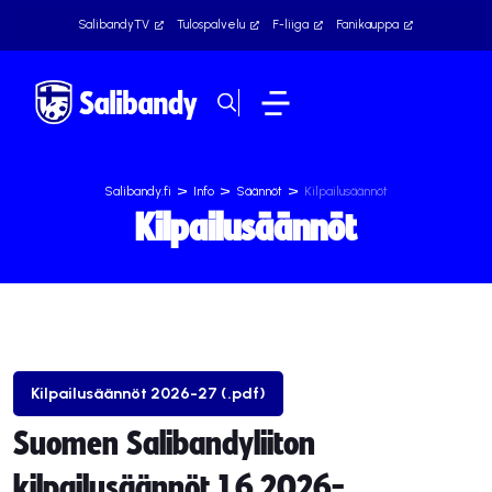
SalibandyTV
Tulospalvelu
F-liiga
Fanikauppa
>
>
>
Salibandy.fi
Info
Säännöt
Kilpailusäännöt
Kilpailusäännöt
Kilpailusäännöt 2026-27 (.pdf)
Suomen Salibandyliiton
kilpailusäännöt 1.6.2026-