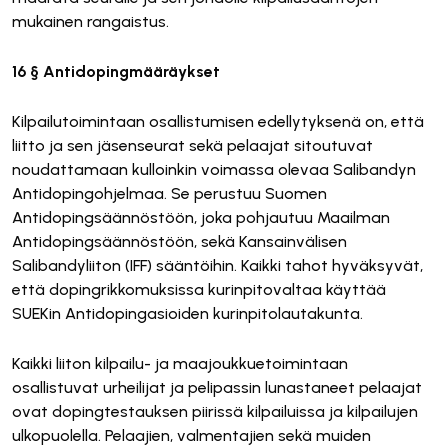
mukainen rangaistus.
16 § Antidopingmääräykset
Kilpailutoimintaan osallistumisen edellytyksenä on, että
liitto ja sen jäsenseurat sekä pelaajat sitoutuvat
noudattamaan kulloinkin voimassa olevaa Salibandyn
Antidopingohjelmaa. Se perustuu Suomen
Antidopingsäännöstöön, joka pohjautuu Maailman
Antidopingsäännöstöön, sekä Kansainvälisen
Salibandyliiton (IFF) sääntöihin. Kaikki tahot hyväksyvät,
että dopingrikkomuksissa kurinpitovaltaa käyttää
SUEKin Antidopingasioiden kurinpitolautakunta.
Kaikki liiton kilpailu- ja maajoukkuetoimintaan
osallistuvat urheilijat ja pelipassin lunastaneet pelaajat
ovat dopingtestauksen piirissä kilpailuissa ja kilpailujen
ulkopuolella. Pelaajien, valmentajien sekä muiden