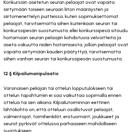
Konkurssiin asetetun seuran pelaajat ovat vapaita
siirtymään toiseen seuraan liiton määräysten ja
siirtomenettelyn puitteissa, kuten sopimuksettomat
pelaajat, tarvitsematta siihen kuitenkaan seuran tai
konkurssipesän suostumusta, ellei konkurssipesä sitoudu
hoitamaan seuran pelaajiin kohdistuvia velvoitteita ja
aseta vakuutta niiden hoitamisesta, jolloin pelaajat ovat
vapaita siirtymään kauden päätyttyä, tarvitsematta
siihen vanhan seuran tai konkurssipesän suostumusta.
12 § Kilpailumanipulaatio
Varsinaisen peliajan tai ottelun lopputulokseen tai
ottelun tapahtumiin ei saa vaikuttaa sopimalla ennen
ottelua tai sen aikana. Kilpailutoiminnan eettinen
lähtökohta on, että otteluun osallistuvat pelaajat,
valmentajat, toimihenkilöt, erotuomarit, joukkueet ja
seurat pyrkivät ottelussa parhaaseen mahdolliseen
suoritukseen.