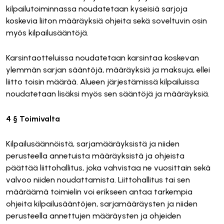
kilpailutoiminnassa noudatetaan kyseisiä sarjoja
koskevia liiton määräyksiä ohjeita sekä soveltuvin osin
myös kilpailusääntöjä.
Karsintaotteluissa noudatetaan karsintaa koskevan
ylemmän sarjan sääntöjä, määräyksiä ja maksuja, ellei
liitto toisin määrää. Alueen järjestämissä kilpailuissa
noudatetaan lisäksi myös sen sääntöjä ja määräyksiä.
4 § Toimivalta
Kilpailusäännöistä, sarjamääräyksistä ja niiden
perusteella annetuista määräyksistä ja ohjeista
päättää liittohallitus, joka vahvistaa ne vuosittain sekä
valvoo niiden noudattamista. Liittohallitus tai sen
määräämä toimielin voi erikseen antaa tarkempia
ohjeita kilpailusääntöjen, sarjamääräysten ja niiden
perusteella annettujen määräysten ja ohjeiden