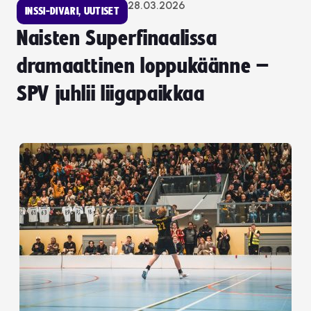
28.03.2026
INSSI-DIVARI
,
UUTISET
Naisten Superfinaalissa
dramaattinen loppukäänne –
SPV juhlii liigapaikkaa