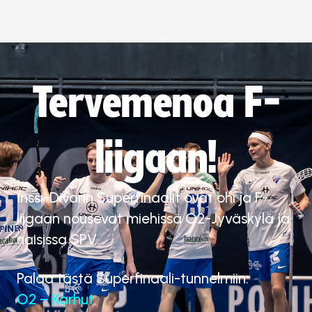
Tervemenoa F-
liigaan!
Inssi-Divarin Superfinaalit ovat ohi ja F-
liigaan nousevat miehissä O2-Jyväskylä ja
naisissa SPV.
Palaa tästä Superfinaali-tunnelmiin:
O2 – Karhut