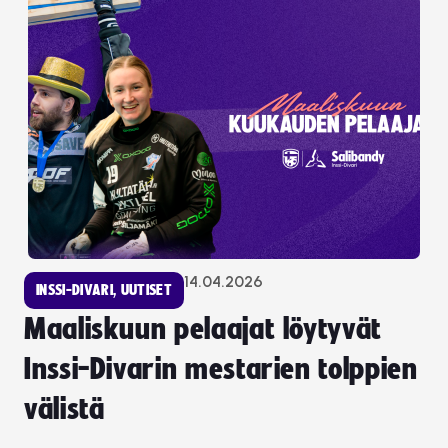
14.04.2026
INSSI-DIVARI
,
UUTISET
Maaliskuun pelaajat löytyvät
Inssi-Divarin mestarien tolppien
välistä