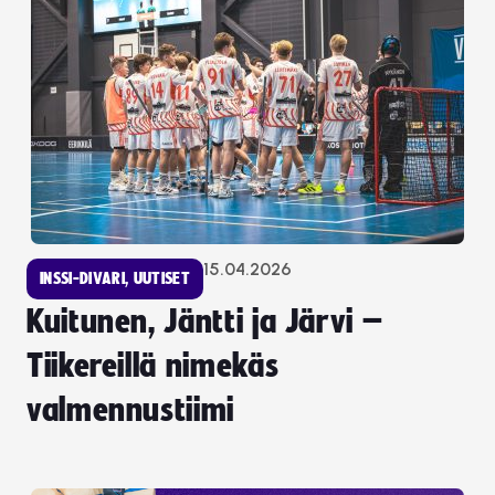
15.04.2026
INSSI-DIVARI
,
UUTISET
Kuitunen, Jäntti ja Järvi –
Tiikereillä nimekäs
valmennustiimi