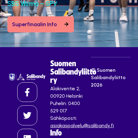
SBS Wirmo – SPV
Superfinaalin Info
Suomen
© Suomen
Salibandyliitto
Salibandyliitto
ry
2026
Alakiventie 2,
00920 Helsinki
Puhelin: 0400
529 017
Sähköposti:
asiakaspalvelu@salibandy.fi
Info