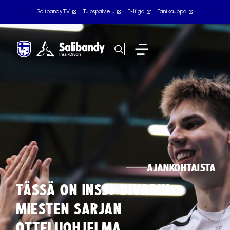
SalibandyTV
Tulospalvelu
F-liiga
Fanikauppa
AJANKOHTAISTA
TÄSSÄ ON INSSI-DIVARIN
MIESTEN SARJAN
OTTELUOHJELMA