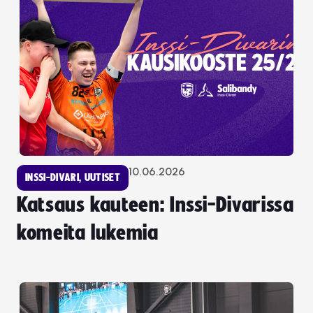
10.06.2026
INSSI-DIVARI
,
UUTISET
Katsaus kauteen: Inssi-Divarissa
komeita lukemia