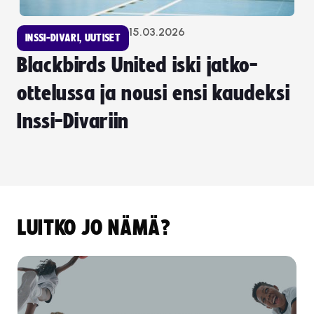
15.03.2026
INSSI-DIVARI
,
UUTISET
Blackbirds United iski jatko-
ottelussa ja nousi ensi kaudeksi
Inssi-Divariin
LUITKO JO NÄMÄ?