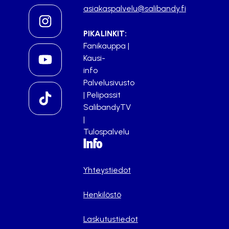
asiakaspalvelu@salibandy.fi
PIKALINKIT:
Fanikauppa
|
Kausi-
info
Palvelusivusto
|
Pelipassit
SalibandyTV
|
Tulospalvelu
Info
Yhteystiedot
Henkilöstö
Laskutustiedot