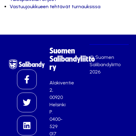
Vastuujoukkueen tehtävät turnauksissa
Suomen
© Suomen
Salibandyliitto
Salibandyliitto
ry
2026
Alakiventie
2,
00920
Helsinki
P.
0400-
529
017