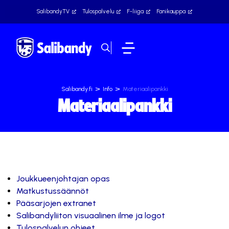
SalibandyTV
Tulospalvelu
F-liiga
Fanikauppa
>
>
Salibandy.fi
Info
Materiaalipankki
Materiaalipankki
Joukkueenjohtajan opas
Matkustussäännöt
Pääsarjojen extranet
Salibandyliiton visuaalinen ilme ja logot
Tulospalvelun ohjeet