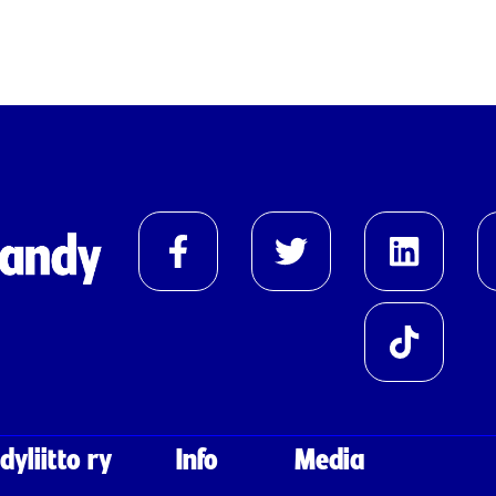
yliitto ry
Info
Media