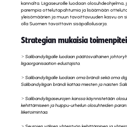
kannalta. Liigaseuroille luodaan olosuhdeohjelma,
parempia ottelutapahtumia ja lisäämään ottelutap
yleisömäärien ja muun tavoittavuuden kasvu on si
olla Suomen tavoittavin sisäpalloilusarja.
Strategian mukaisia toimenpitei
˃ Salibandyliigalle luodaan päätösvaltainen johtoryh
liigaorganisaation edustajista.
˃ Salibandyliigalle luodaan oma brändi sekä oma di
Salibandyliigan brändi kattaa miesten ja naisten Sali
˃ Salibandyliigaseurojen kanssa käynnistetään olosu
kehittämiseen ja huippu-urheilun olosuhteiden par
liiketoimintaa.
˃ Seurojen välisen yhteistyön kehittäminen ja yhteis