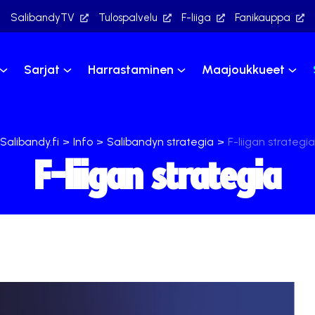
SalibandyTV
Tulospalvelu
F-liiga
Fanikauppa
Sarjat
Harrastaminen
Maajoukkueet
Salibandy.fi
>
Info
>
Salibandyn strategia
>
F-liigan strategia
F-liigan strategia