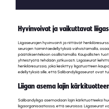
Hyvinvoivat ja vaikuttavat liiga
Liigaseurojen hyvinvointi ja riittävät henkilöresurs
seurojen toimintaedellytyksiä vahvistamalla, osaa
päätöksentekoon osallistamalla. Kaupallisten tu
yhteistyötä tehdään jatkuvasti. Liigaseurat kehitt
henkilöresurssia, joka keskittyy liigatuotteen ka
edellytyksiä sille, että Salibandyliigaseurat ovat 
Liigan asema lajin kärkituottee
Salibandyliiga asemoidaan lajin kärkituotteeksi hu
liigaorganisaatiossa, että seuroissa. Liigaseurat v