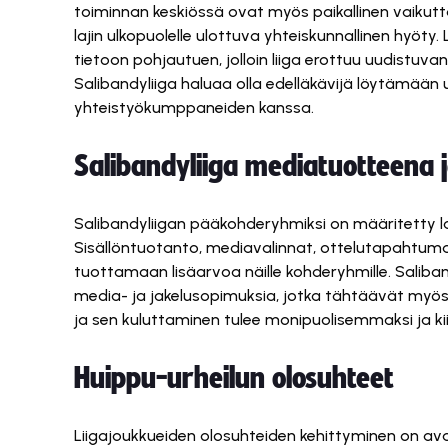
toiminnan keskiössä ovat myös paikallinen vaikut
lajin ulkopuolelle ulottuva yhteiskunnallinen hyöty.
tietoon pohjautuen, jolloin liiga erottuu uudistu
Salibandyliiga haluaa olla edelläkävijä löytämään
yhteistyökumppaneiden kanssa.
Salibandyliiga mediatuotteena
Salibandyliigan pääkohderyhmiksi on määritetty laa
Sisällöntuotanto, mediavalinnat, ottelutapahtum
tuottamaan lisäarvoa näille kohderyhmille. Saliba
media- ja jakelusopimuksia, jotka tähtäävät myös
ja sen kuluttaminen tulee monipuolisemmaksi ja 
Huippu-urheilun olosuhteet
Liigajoukkueiden olosuhteiden kehittyminen on a