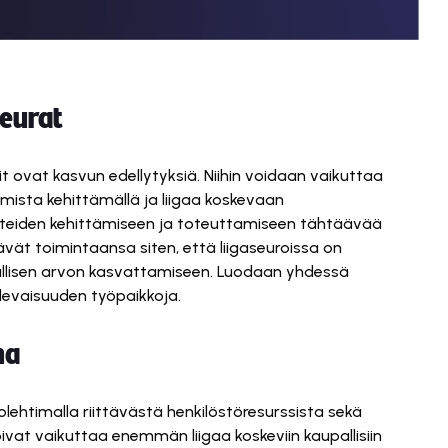
seurat
sit ovat kasvun edellytyksiä. Niihin voidaan vaikuttaa
mista kehittämällä ja liigaa koskevaan
otteiden kehittämiseen ja toteuttamiseen tähtäävää
ävät toimintaansa siten, että liigaseuroissa on
upallisen arvon kasvattamiseen. Luodaan yhdessä
tulevaisuuden työpaikkoja.
na
olehtimalla riittävästä henkilöstöresurssista sekä
oivat vaikuttaa enemmän liigaa koskeviin kaupallisiin