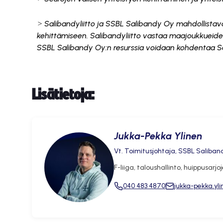
˃ Salibandyliitto ja SSBL Salibandy Oy mahdollistava
kehittämiseen. Salibandyliitto vastaa maajoukkueide
SSBL Salibandy Oy:n resurssia voidaan kohdentaa Sal
Tämä sisältö on estetty, kos
Hyväksy mar
Lisätietoja:
Jukka-Pekka Ylinen
Vt. Toimitusjohtaja, SSBL Saliban
F-liiga, taloushallinto, huippusarj
040 483 4870
jukka-pekka.yl