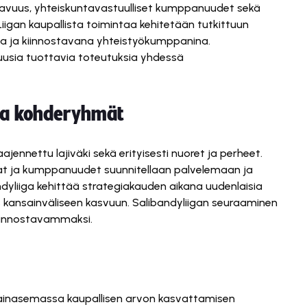
tavuus, yhteiskuntavastuulliset kumppanuudet sekä
 Liigan kaupallista toimintaa kehitetään tutkittuun
vana ja kiinnostavana yhteistyökumppanina.
 uusia tuottavia toteutuksia yhdessä
 ja kohderyhmät
jennettu lajiväki sekä erityisesti nuoret ja perheet.
at ja kumppanuudet suunnitellaan palvelemaan ja
ndyliiga kehittää strategiakauden aikana uudenlaisia
 kansainväliseen kasvuun. Salibandyliigan seuraaminen
kiinnostavammaksi.
vainasemassa kaupallisen arvon kasvattamisen