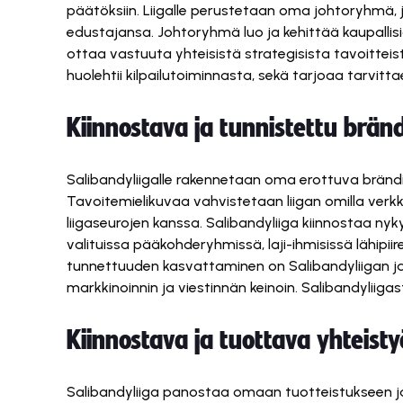
päätöksiin. Liigalle perustetaan oma johtoryhmä,
edustajansa. Johtoryhmä luo ja kehittää kaupallis
ottaa vastuuta yhteisistä strategisista tavoitteist
huolehtii kilpailutoiminnasta, sekä tarjoaa tarvitt
Kiinnostava ja tunnistettu bränd
Salibandyliigalle rakennetaan oma erottuva brändi,
Tavoitemielikuvaa vahvistetaan liigan omilla verk
liigaseurojen kanssa. Salibandyliiga kiinnostaa ny
valituissa pääkohderyhmissä, laji-ihmisissä lähipiir
tunnettuuden kasvattaminen on Salibandyliigan ja
markkinoinnin ja viestinnän keinoin. Salibandyliiga
Kiinnostava ja tuottava yhteis
Salibandyliiga panostaa omaan tuotteistukseen j