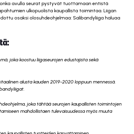
 jonka avulla seurat pystyvät tuottamaan entistä
ahtumien ulkopuolista kaupallista toimintaa. Liigan
dottu osaksi olosuhdeohjelmaa: Salibandyliiga haluaa
tä:
mä, joka koostuu liigaseurojen edustajista sekä
gitaalinen alusta kauden 2019-2020 loppuun mennessä.
bandyliigat.
hdeohjelma, joka tähtää seurojen kaupallisten toimintojen
antamiseen mahdollistaen tulevaisuudessa myös muuta
ten kaupallisten tuotteiden kasvattaminen.