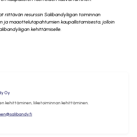
t riittävän resurssin Salibandyliigan toiminnan
n ja maaottelutapahtumien kaupallistamisesta, jolloin
ibandyliigan kehittämiselle.
ka se vaatii markkinointievästeitä.
kkinointievästeet
dy Oy
ojen kehittäminen, liiketoiminnan kehittäminen.
inen@salibandy.fi