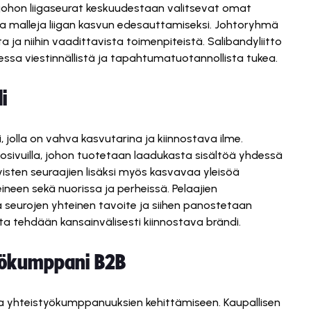
 johon liigaseurat keskuudestaan valitsevat omat
ia malleja liigan kasvun edesauttamiseksi. Johtoryhmä
a ja niihin vaadittavista toimenpiteistä. Salibandyliitto
aessa viestinnällistä ja tapahtumatuotannollista tukea.
i
 jolla on vahva kasvutarina ja kiinnostava ilme.
kosivuilla, johon tuotetaan laadukasta sisältöä yhdessä
kyisten seuraajien lisäksi myös kasvavaa yleisöä
eineen sekä nuorissa ja perheissä. Pelaajien
 seurojen yhteinen tavoite ja siihen panostetaan
sta tehdään kansainvälisesti kiinnostava brändi.
työkumppani B2B
a yhteistyökumppanuuksien kehittämiseen. Kaupallisen