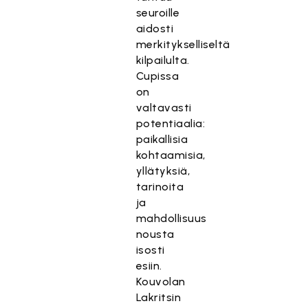
seuroille
aidosti
merkitykselliseltä
kilpailulta.
Cupissa
on
valtavasti
potentiaalia:
paikallisia
kohtaamisia,
yllätyksiä,
tarinoita
ja
mahdollisuus
nousta
isosti
esiin.
Kouvolan
Lakritsin