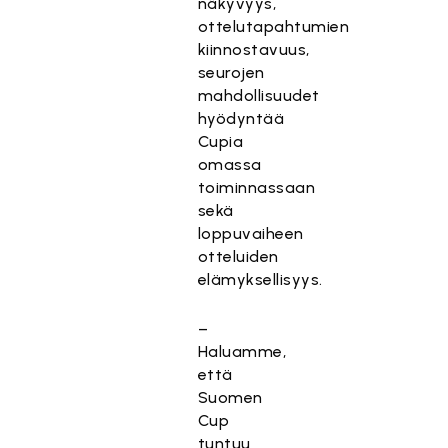
näkyvyys,
ottelutapahtumien
kiinnostavuus,
seurojen
mahdollisuudet
hyödyntää
Cupia
omassa
toiminnassaan
sekä
loppuvaiheen
otteluiden
elämyksellisyys.
–
Haluamme,
että
Suomen
Cup
tuntuu