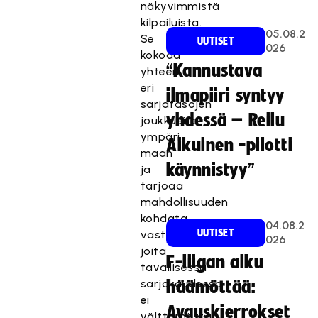
näkyvimmistä
kilpailuista.
05.08.2
Se
UUTISET
026
kokoaa
“Kannustava
yhteen
eri
ilmapiiri syntyy
sarjatasojen
yhdessä – Reilu
joukkueita
ympäri
Aikuinen -pilotti
maan
käynnistyy”
ja
tarjoaa
mahdollisuuden
kohdata
04.08.2
UUTISET
vastustajia,
026
joita
F-liigan alku
tavallisessa
sarjakaudessa
häämöttää:
ei
Avauskierrokset
välttämättä