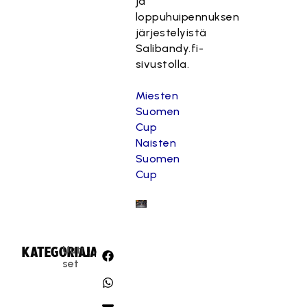
ja
loppuhuipennuksen
järjestelyistä
Salibandy.fi-
sivustolla.
Miesten
Suomen
Cup
Naisten
Suomen
Cup
Uuti
KATEGORIA:
JAA:
set