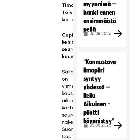
myynnissä –
Timo
hanki ennen
Toivonen
kertoo.
ensimmäistä
peliä
06.08.2026
Cupia
kehitetään
seuroja
kuunnellen
“Kannustava
ilmapiiri
Salibandyliitto
syntyy
on
viime
yhdessä –
kausien
Reilu
aikana
Aikuinen -
kartoittanut
pilotti
seurojen
käynnistyy”
näkemyksiä
05.08.2026
Suomen
Cupin