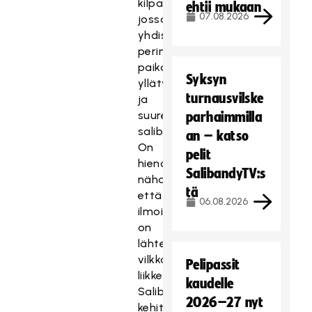
kilpailu,
ehtii mukaan
07.08.2026
jossa
yhdistyvät
perinteet,
paikallisuus,
Syksyn
yllätykset
turnausvilske
ja
suuret
parhaimmilla
salibandytarinat.
an – katso
On
pelit
hienoa
SalibandyTV:s
nähdä,
tä
että
06.08.2026
ilmoittautuminen
on
lähtenyt
vilkkaasti
Pelipassit
liikkeelle,
kaudelle
Salibandyliiton
2026–27 nyt
kehittämispäällikkö