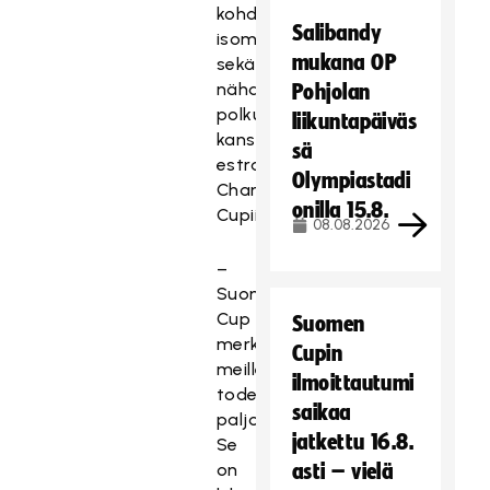
kohdata
Salibandy
isompiaan
mukana OP
sekä
nähdä
Pohjolan
polkuna
liikuntapäiväs
kansainväliselle
sä
estradille,
Olympiastadi
Champions
onilla 15.8.
Cupiin.
08.08.2026
–
Suomen
Cup
Suomen
merkitsee
Cupin
meille
ilmoittautumi
todella
saikaa
paljon.
jatkettu 16.8.
Se
on
asti – vielä