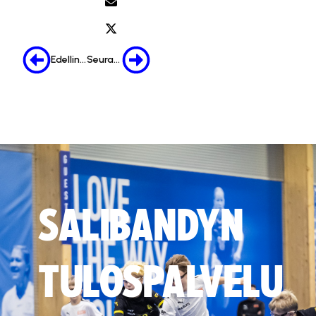
Edellinen
Seuraava
SALIBANDYN
TULOSPALVELU