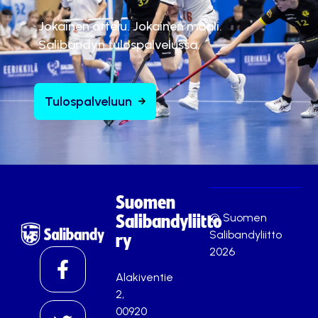
Jokainen ottelu. Jokainen maali.
Salibandyn tulospalvelussa.
Tulospalveluun
Suomen
© Suomen
Salibandyliitto
Salibandyliitto
ry
2026
Alakiventie
2,
00920