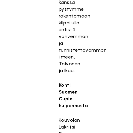
kanssa
pystymme
rakentamaan
kilpailulle
entistä
vahvemman
ja
tunnistettavamman
ilmeen,
Toivonen
jatkaa.
Kohti
Suomen
Cupin
huipennusta
Kouvolan
Lakritsi