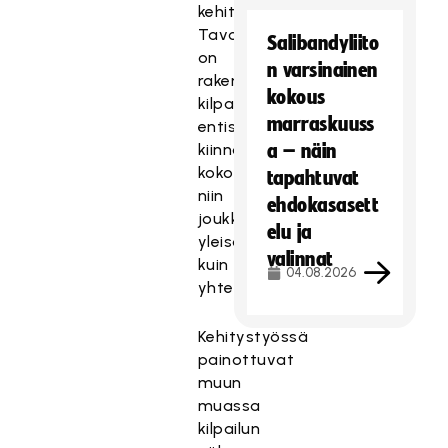
kehittämisestä.
Tavoitteena
Salibandyliito
on
n varsinainen
rakentaa
kokous
kilpailusta
marraskuuss
entistä
kiinnostavampi
a – näin
kokonaisuus
tapahtuvat
niin
ehdokasasett
joukkueille,
elu ja
yleisölle
valinnat
kuin
04.08.2026
yhteistyökumppaneillekin.
Kehitystyössä
painottuvat
muun
muassa
kilpailun