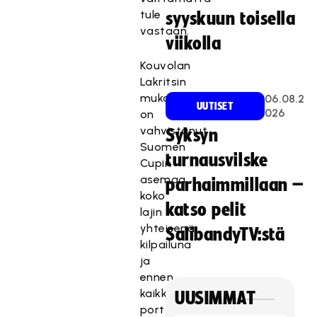
tule
syyskuun toisella
vastaan.
viikolla
Kouvolan
Lakritsin
mukaantulo
06.08.2
UUTISET
026
on
vahvistanut
Syksyn
Suomen
turnausvilske
Cupin
asemaa
parhaimmillaan –
koko
katso pelit
lajin
yhteisenä
SalibandyTV:stä
kilpailuna
ja
ennen
kaikkea
UUSIMMAT
porttina