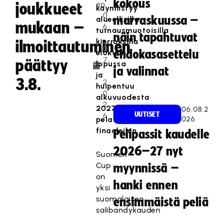
kokous
en
joukkueet
käynnistyy
0
marraskuussa –
alueellisilla
mukaan –
6
turnausmuotoisilla
näin tapahtuvat
.
kierroksilla
ilmoittautuminen
0
elokuun
ehdokasasettelu
7
päättyy
lopussa
ja valinnat
.
ja
3.8.
2
huipentuu
0
alkuvuodesta
2
2027
06.08.2
UUTISET
6
026
pelattaviin
finaaleihin.
Pelipassit kaudelle
2026–27 nyt
Suomen
Cup
myynnissä –
on
hanki ennen
yksi
suomalaisen
ensimmäistä peliä
salibandykauden