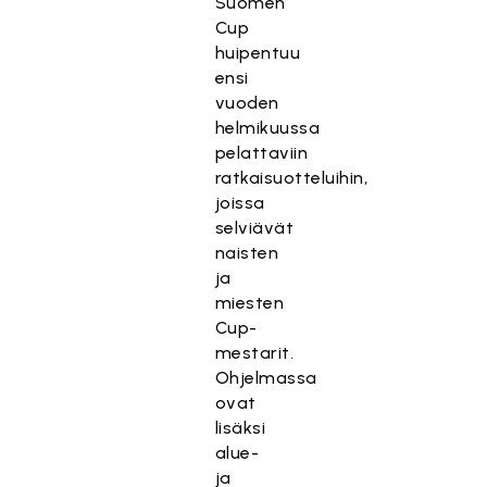
Suomen
Cup
huipentuu
ensi
vuoden
helmikuussa
pelattaviin
ratkaisuotteluihin,
joissa
selviävät
naisten
ja
miesten
Cup-
mestarit.
Ohjelmassa
ovat
lisäksi
alue-
ja