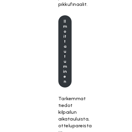
pikkufinaalit.
Il
m
o
it
t
a
u
t
u
m
in
e
n
Tarkemmat
tiedot
kilpailun
aikatauluista,
ottelupareista