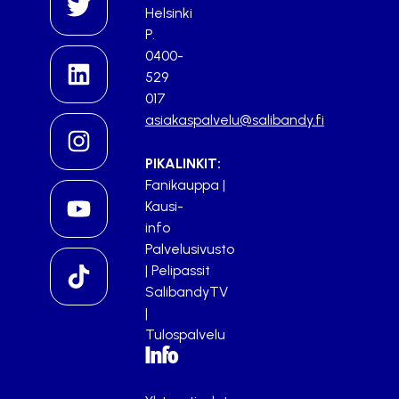
Helsinki
P.
0400-
529
017
asiakaspalvelu@salibandy.fi
PIKALINKIT:
Fanikauppa
|
Kausi-
info
Palvelusivusto
|
Pelipassit
SalibandyTV
|
Tulospalvelu
Info