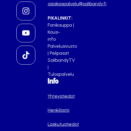
asiakaspalvelu@salibandy.fi
PIKALINKIT:
Fanikauppa
|
Kausi-
info
Palvelusivusto
|
Pelipassit
SalibandyTV
|
Tulospalvelu
Info
Yhteystiedot
Henkilöstö
Laskutustiedot