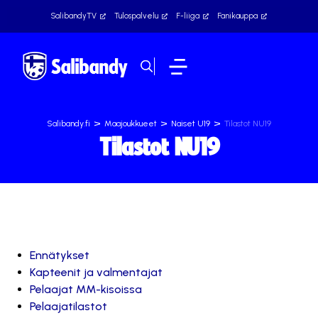
SalibandyTV
Tulospalvelu
F-liiga
Fanikauppa
>
>
>
Salibandy.fi
Maajoukkueet
Naiset U19
Tilastot NU19
Tilastot NU19
Ennätykset
Kapteenit ja valmentajat
Pelaajat MM-kisoissa
Pelaajatilastot