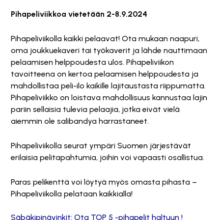
Pihapeliviikkoa vietetään 2-8.9.2024
Pihapeliviikolla kaikki pelaavat! Ota mukaan naapuri,
oma joukkuekaveri tai työkaverit ja lähde nauttimaan
pelaamisen helppoudesta ulos. Pihapeliviikon
tavoitteena on kertoa pelaamisen helppoudesta ja
mahdollistaa peli-ilo kaikille lajitaustasta riippumatta.
Pihapeliviikko on loistava mahdollisuus kannustaa lajin
pariin sellaisia tulevia pelaajia, jotka eivät vielä
aiemmin ole salibandya harrastaneet.
Pihapeliviikolla seurat ympäri Suomen järjestävät
erilaisia pelitapahtumia, joihin voi vapaasti osallistua.
Paras pelikenttä voi löytyä myös omasta pihasta –
Pihapeliviikolla pelataan kaikkialla!
Säbäkipinävinkit: Ota TOP 5 -pihapelit haltuun !