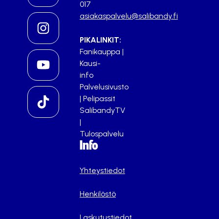
017
asiakaspalvelu@salibandy.fi
PIKALINKIT:
Fanikauppa
|
Kausi-
info
Palvelusivusto
|
Pelipassit
SalibandyTV
|
Tulospalvelu
Info
Yhteystiedot
Henkilöstö
Laskutustiedot