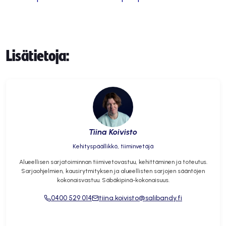
Lisätietoja:
Tiina Koivisto
Kehityspäällikkö, tiiminvetäjä
Alueellisen sarjatoiminnan tiimivetovastuu, kehittäminen ja toteutus.
Sarjaohjelmien, kausirytmityksen ja alueellisten sarjojen sääntöjen
kokonaisvastuu. Säbäkipinä-kokonaisuus.
0400 529 014
tiina.koivisto@salibandy.fi