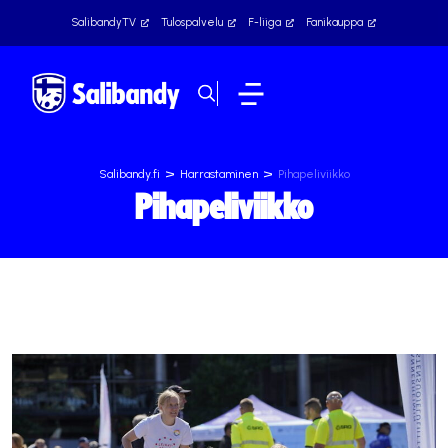
SalibandyTV
Tulospalvelu
F-liiga
Fanikauppa
>
>
Salibandy.fi
Harrastaminen
Pihapeliviikko
Pihapeliviikko