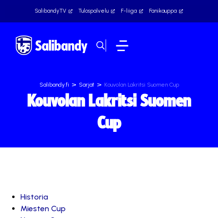
SalibandyTV
Tulospalvelu
F-liiga
Fanikauppa
>
>
Salibandy.fi
Sarjat
Kouvolan Lakritsi Suomen Cup
Kouvolan Lakritsi Suomen
Cup
Historia
Miesten Cup