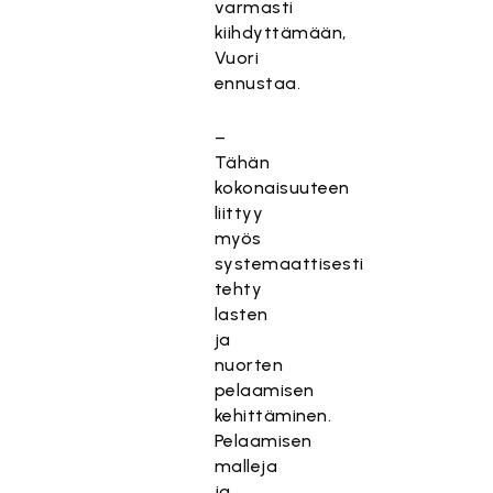
varmasti
kiihdyttämään,
Vuori
ennustaa.
–
Tähän
kokonaisuuteen
liittyy
myös
systemaattisesti
tehty
lasten
ja
nuorten
pelaamisen
kehittäminen.
Pelaamisen
malleja
ja