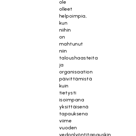
ole
olleet
helpoimpia,
kun
niihin
on
mahtunut
niin
taloushaasteita
ja
organisaation
päivittämistä
kuin
tietysti
isoimpana
yksittäisenä
tapauksena
viime
vuoden
vedonlyöntitapauskin.