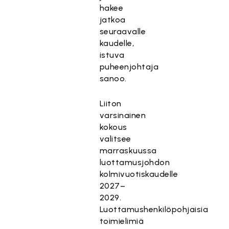
hakee
jatkoa
seuraavalle
kaudelle,
istuva
puheenjohtaja
sanoo.
Liiton
varsinainen
kokous
valitsee
marraskuussa
luottamusjohdon
kolmivuotiskaudelle
2027–
2029.
Luottamushenkilöpohjaisia
toimielimiä