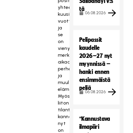
positioissa
SalibandyTV:s
yhteensä
tä
06.08.2026
kuusi
vuotta,
ja
se
Pelipassit
on
kaudelle
vienyt
merkittävästi
2026–27 nyt
aikaa
myynnissä –
perheeltä
hanki ennen
ja
ensimmäistä
muulta
peliä
elämältä.
06.08.2026
Myös
liiton
tilanteen
kannalta
“Kannustava
nyt
ilmapiiri
on