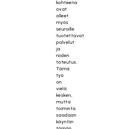
kohteena
ovat
olleet
myös
seuroille
tuotettavat
palvelut
ja
niiden
toteutus.
Tämä
työ
on
vielä
kesken,
mutta
toiminta
saadaan
käyntiin
tämän