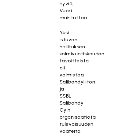
hyviä,
Vuori
muistuttaa.
Yksi
istuvan
hallituksen
kolmivuotiskauden
tavoitteista
oli
valmistaa
Salibandyliiton
ja
SSBL
Salibandy
Oy:n
organisaatiota
tulevaisuuden
vaateita