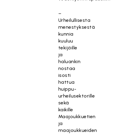
–
Urheilullisesta
menestyksestä
kunnia
kuuluu
tekijöille
ja
haluankin
nostaa
isosti
hattua
huippu-
urheilusektorille
sekä
kaikille
Maajoukkuetien
ja
maajoukkueiden