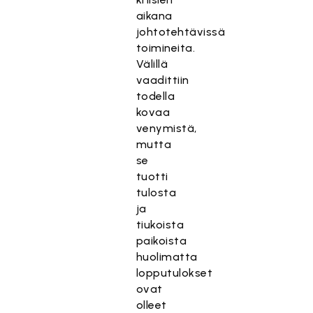
aikana
johtotehtävissä
toimineita.
Välillä
vaadittiin
todella
kovaa
venymistä,
mutta
se
tuotti
tulosta
ja
tiukoista
paikoista
huolimatta
lopputulokset
ovat
olleet