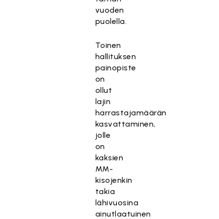
vuoden
puolella.
Toinen
hallituksen
painopiste
on
ollut
lajin
harrastajamäärän
kasvattaminen,
jolle
on
kaksien
MM-
kisojenkin
takia
lähivuosina
ainutlaatuinen