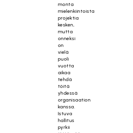
monta
mielenkiintoista
projektia
kesken,
mutta
onneksi
on
vielä
puoli
vuotta
aikaa
tehdä
töitä
yhdessä
organisaation
kanssa.
Istuva
hallitus
pyrkii