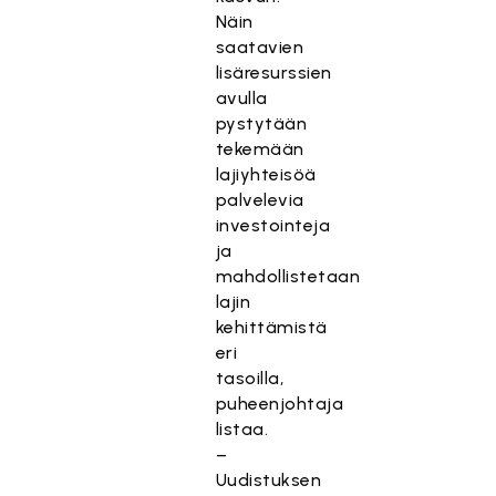
Näin
saatavien
lisäresurssien
avulla
pystytään
tekemään
lajiyhteisöä
palvelevia
investointeja
ja
mahdollistetaan
lajin
kehittämistä
eri
tasoilla,
puheenjohtaja
listaa.
–
Uudistuksen