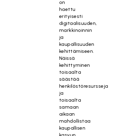
on
haettu
erityisesti
digitaalisuuden,
markkinoinnin
ja
kaupallisuuden
kehittämiseen.
Näissä
kehittyminen
toisaalta
säästää
henkilöstöresursseja
ja
toisaalta
samaan
aikaan
mahdollistaa
kaupallisen
kasvun.