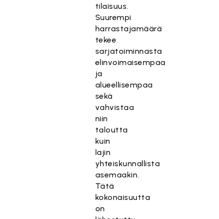
tilaisuus.
Suurempi
harrastajamäärä
tekee
sarjatoiminnasta
elinvoimaisempaa
ja
alueellisempaa
sekä
vahvistaa
niin
taloutta
kuin
lajin
yhteiskunnallista
asemaakin.
Tätä
kokonaisuutta
on