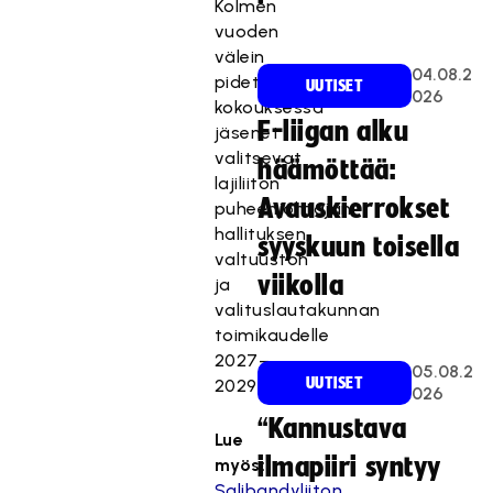
Kolmen
vuoden
välein
04.08.2
pidettävässä
UUTISET
026
kokouksessa
F-liigan alku
jäsenet
valitsevat
häämöttää:
lajiliiton
Avauskierrokset
puheenjohtajan,
hallituksen,
syyskuun toisella
valtuuston
viikolla
ja
valituslautakunnan
toimikaudelle
2027–
05.08.2
UUTISET
2029.
026
“Kannustava
Lue
ilmapiiri syntyy
myös:
Salibandyliiton