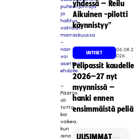
yhdessä – Reilu
puheenjohtaja
Aikuinen -pilotti
ja
hallitus
käynnistyy”
valitaan
marraskuussa
–
näin
06.08.2
UUTISET
026
voi
asettua
Pelipassit kaudelle
ehdolle
2026–27 nyt
–
myynnissä –
Päätös
hanki ennen
oli
totta
ensimmäistä peliä
kai
vaikea,
kun
aina
UUSIMMAT