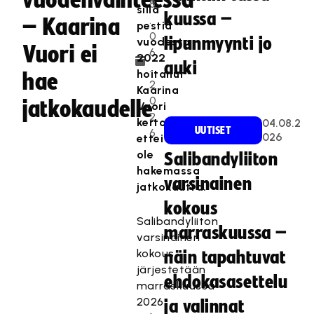
vuodenvaihteessa
8
sillä
kuussa –
.
– Kaarina
pestiä
0
lipunmyynti jo
vuodesta
Vuori ei
6
2022
auki
.
hoitanut
hae
2
Kaarina
0
jatkokaudelle
Vuori
2
kertoo,
04.08.2
UUTISET
6
026
ettei
ole
Salibandyliiton
hakemassa
varsinainen
jatkokautta.
kokous
Salibandyliiton
marraskuussa –
varsinainen
kokous
näin tapahtuvat
järjestetään
ehdokasasettelu
marraskuussa
2026.
ja valinnat