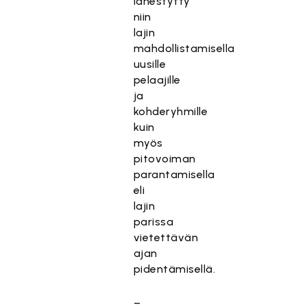
lähestytty
niin
lajin
mahdollistamisella
uusille
pelaajille
ja
kohderyhmille
kuin
myös
pitovoiman
parantamisella
eli
lajin
parissa
vietettävän
ajan
pidentämisellä.
–