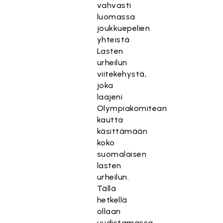
vahvasti
luomassa
joukkuepelien
yhteistä
Lasten
urheilun
viitekehystä,
joka
laajeni
Olympiakomitean
kautta
käsittämään
koko
suomalaisen
lasten
urheilun.
Tällä
hetkellä
ollaan
uudistamassa