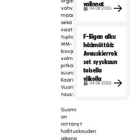
organisaatioita
valinnat
vahvistettu
04.08.2026
määrätietoisesti
sekä
vaativien
F-liigan alku
tupla-
MM-
häämöttää:
kisojen
Avauskierrok
valmistelut
set syyskuun
pitkälle
toisella
suunniteltuna,
viikolla
Kaarina
04.08.2026
Vuori
taustoittaa.
Suomi
on
niittänyt
hallituskauden
aikana