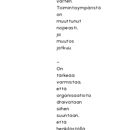
varten.
Toimintaympäristö
on
muuttunut
nopeasti,
ja
muutos
jatkuu.
–
On
tärkeää
varmistaa,
että
organisaatiota
draivataan
siihen
suuntaan,
että
henkilöstöllä