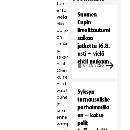
tuntuu
että
Suomen
vielä
Cupin
niin
ilmoittautumi
paljon
on
saikaa
kesken
jatkettu 16.8.
ja
asti – vielä
tekemistä
ehtii mukaan
olisi.
07.08.2026
Olen
kuitenkin
ollut
vaativissa
Syksyn
puheenjohtajan
turnausvilske
ja
parhaimmilla
sitä
an – katso
ennen
pelit
varapuheenjohtajan