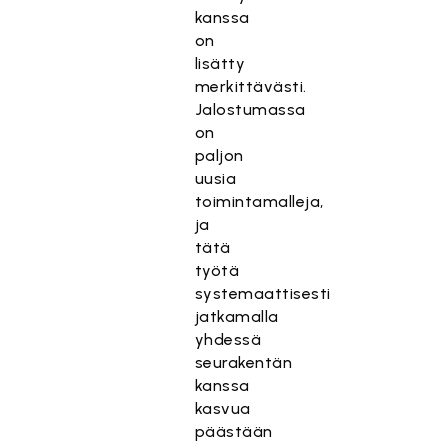
kanssa
on
lisätty
merkittävästi.
Jalostumassa
on
paljon
uusia
toimintamalleja,
ja
tätä
työtä
systemaattisesti
jatkamalla
yhdessä
seurakentän
kanssa
kasvua
päästään