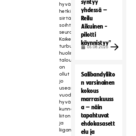
syntyy
hyvä
yhdessä –
hetki
Reilu
siirtää
soihtu
Aikuinen -
seuraavalle.
pilotti
Kaikesta
käynnistyy”
turbulenssista
05.08.2026
huolimatta
talous
on
ollut
Salibandyliito
jo
n varsinainen
useamman
kokous
vuoden
marraskuuss
hyvässä
a – näin
kunnossa,
tapahtuvat
liiton
ja
ehdokasasett
liigan
elu ja