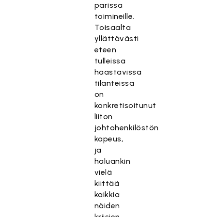
parissa
toimineille.
Toisaalta
yllättävästi
eteen
tulleissa
haastavissa
tilanteissa
on
konkretisoitunut
liiton
johtohenkilöstön
kapeus,
ja
haluankin
vielä
kiittää
kaikkia
näiden
kriisien