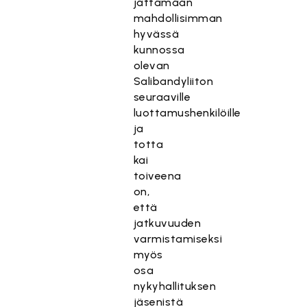
jättämään
mahdollisimman
hyvässä
kunnossa
olevan
Salibandyliiton
seuraaville
luottamushenkilöille
ja
totta
kai
toiveena
on,
että
jatkuvuuden
varmistamiseksi
myös
osa
nykyhallituksen
jäsenistä