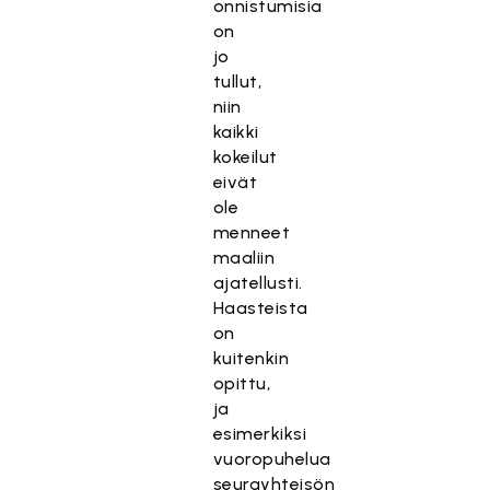
onnistumisia
on
jo
tullut,
niin
kaikki
kokeilut
eivät
ole
menneet
maaliin
ajatellusti.
Haasteista
on
kuitenkin
opittu,
ja
esimerkiksi
vuoropuhelua
seurayhteisön