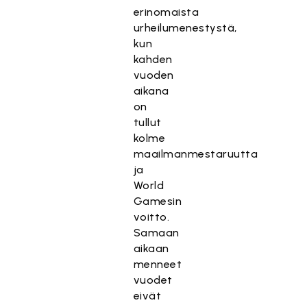
erinomaista
urheilumenestystä,
kun
kahden
vuoden
aikana
on
tullut
kolme
maailmanmestaruutta
ja
World
Gamesin
voitto.
Samaan
aikaan
menneet
vuodet
eivät