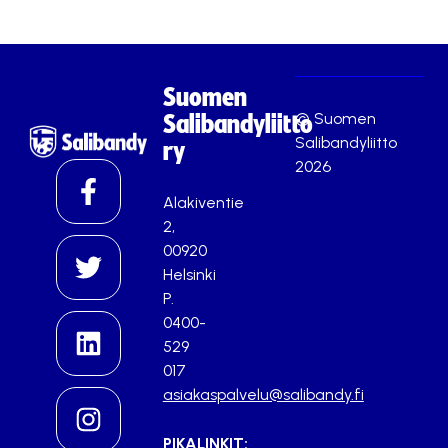
Suomen
© Suomen
Salibandyliitto
Salibandyliitto
ry
2026
Alakiventie
2,
00920
Helsinki
P.
0400-
529
017
asiakaspalvelu@salibandy.fi
PIKALINKIT: