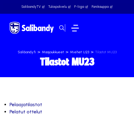
SalibandyTV
Tulospalvelu
F-liiga
Fanikauppa
>
>
>
Salibandy.fi
Maajoukkueet
Miehet U23
Tilastot MU23
Tilastot MU23
Pelaajatilastot
Pelatut ottelut