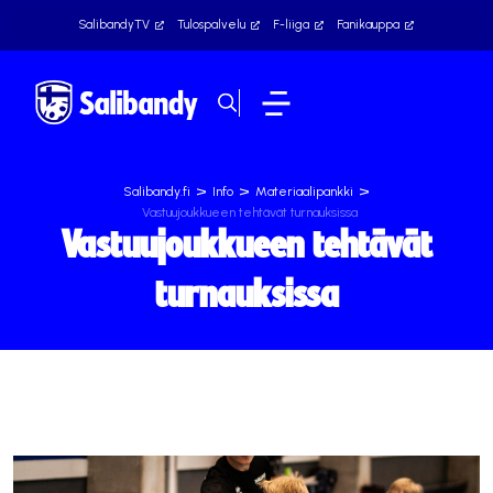
SalibandyTV
Tulospalvelu
F-liiga
Fanikauppa
>
>
>
Salibandy.fi
Info
Materiaalipankki
Vastuujoukkueen tehtävät turnauksissa
Vastuujoukkueen tehtävät
turnauksissa