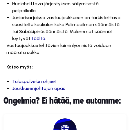
H
uolehdittava järjestyksen säilymisestä
pelipaikalla.
Juniorisarjoissa vastuujoukkueen on tarkistettava
suositeltu kaukalon koko Pelimaailman säännöistä
tai Säbäkipinäsäännöistä. Molemmat säännöt
löytyvät
täältä
.
Vastuujoukkuetehtävien laiminlyönnistä voidaan
määrätä sakko.
Katso myös:
Tulospalvelun ohjeet
Joukkueenjohtajan opas
Ongelmia? Ei hätää, me autamme: