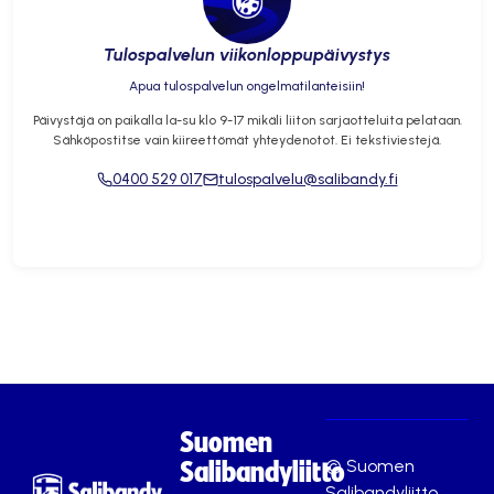
Tulospalvelun viikonloppupäivystys
Apua tulospalvelun ongelmatilanteisiin!
Päivystäjä on paikalla la-su klo 9-17 mikäli liiton sarjaotteluita pelataan.
Sähköpostitse vain kiireettömät yhteydenotot. Ei tekstiviestejä.
0400 529 017
tulospalvelu@salibandy.fi
Suomen
© Suomen
Salibandyliitto
Salibandyliitto