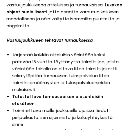
vastuujoukkueena otteluissa ja turnauksissa.
Lukekaa
ohjeet huolellisesti
jotta osaatte varautua kaikkeen
mahdolliseen ja näin vältytte isommilta puutteilta ja
ongelmilta.
Vastuujoukkueen tehtävät turnauksessa
Järjestää
kaikkiin
otteluihin
vähintään kaksi
pätevää 15 vuotta täyttänyttä
toimitsijaa
, joista
vähintään toisella on oltava liiton toimitsijakortti
sekä
ylläpitää turnauksen tulospalvelua liiton
toimitsijamääräysten ja tulospalveluohjeiden
mukaisesti
.
T
utustuttava turnauspaikan olosuhteisiin
etukäteen
.
T
oimitettava muille joukkueille ajoissa tiedot
pelipaikasta, sen sijainnista ja kulkuyhteyksistä
sinne