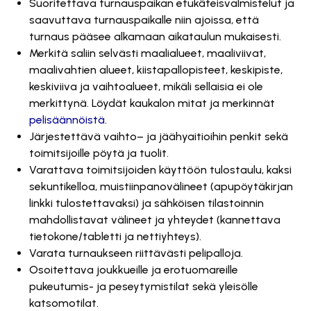
Suoritettava
turnauspaikan
etukäteisvalmistelut ja
s
aavuttava
turnaus
paikalle
niin ajoissa, että
turnaus pääsee alkamaan aikataulun mukaisesti.
Merkitä s
aliin selvästi maalialueet, maaliviivat,
maalivahtien alueet, kiistapallopisteet, keskipiste,
keskiviiva ja vaihtoalueet
,
mikäli sellaisia ei ole
merkittynä.
Löydät kaukalon mitat ja merkinnät
pelisäännöistä
.
Järjestettävä v
aihto
–
ja jäähyaitioihin penkit sekä
toimitsijoille pöytä ja tuolit.
Varattava t
oimitsijoiden käyttöön tulostaulu, kaksi
sekuntikelloa,
muistiinpano
välineet
(apupöytäkirjan
linkki tulostettavaksi)
ja
sähköisen tilastoinnin
mahdollistavat välineet ja yhteydet (kannettava
tietokone/tabletti ja nettiyhteys).
Varata t
urnaukseen riittävästi pelipalloja.
Osoitettava j
oukkueille ja erotuomareille
pukeutumis- ja peseytymistilat sekä yleisölle
katsomotilat
.