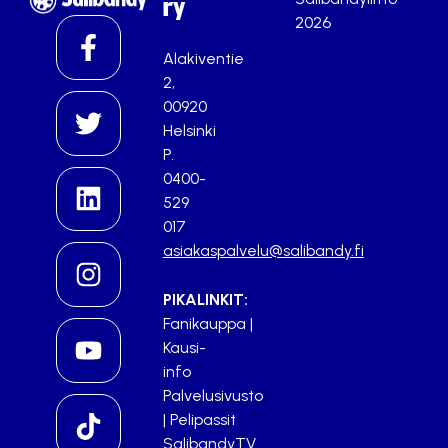
ry
2026
Alakiventie
2,
00920
Helsinki
P.
0400-
529
017
asiakaspalvelu@salibandy.fi
PIKALINKIT:
Fanikauppa
|
Kausi-
info
Palvelusivusto
|
Pelipassit
SalibandyTV