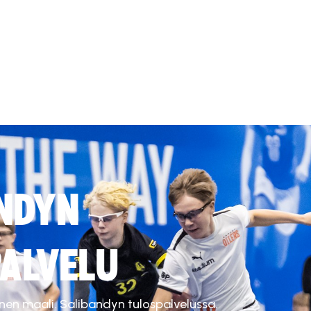
NDYN
ALVELU
inen maali. Salibandyn tulospalvelussa.