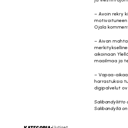
– Avoin rekry k
motivoituneen t
Ojala komment
– Aivan mahtav
merkitykselline
aikoinaan Ylel
maailmaa ja te
– Vapaa-aikaa t
harrastuksia 
digipalvelut ov
Salibandyliitto
Salibandyllä on
Uutiset