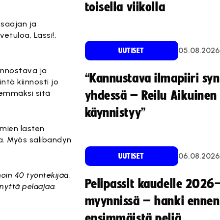
toisella viikolla
osaajan ja
etuloa, Lassi!,
05.08.2026
UUTISET
innostava ja
“Kannustava ilmapiiri sy
intä kiinnosti jo
ähemmäksi sitä
yhdessä – Reilu Aikuinen 
käynnistyy”
 omien lasten
a. Myös salibandyn
06.08.2026
UUTISET
noin 40 työntekijää.
Pelipassit kaudelle 2026
nyttä pelaajaa.
myynnissä – hanki ennen
ensimmäistä peliä