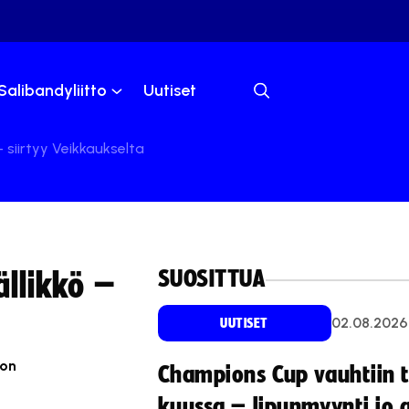
Salibandyliitto
Uutiset
– siirtyy Veikkaukselta
SUOSITTUA
ällikkö –
02.08.2026
UUTISET
 on
Champions Cup vauhtiin 
kuussa – lipunmyynti jo 