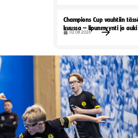
Champions Cup vauhtiin täss
kuussa – lipunmyynti jo auki
02.08.2026