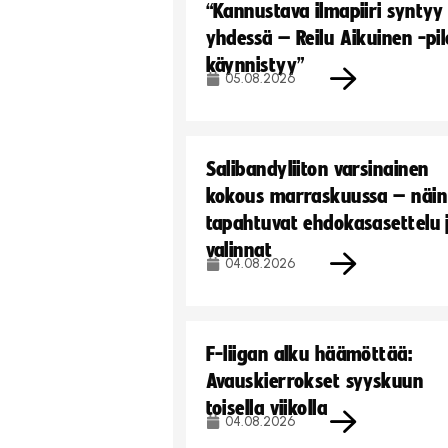
“Kannustava ilmapiiri syntyy
yhdessä – Reilu Aikuinen -pil
käynnistyy”
05.08.2026
Salibandyliiton varsinainen
kokous marraskuussa – näin
tapahtuvat ehdokasasettelu 
valinnat
04.08.2026
F-liigan alku häämöttää:
Avauskierrokset syyskuun
toisella viikolla
04.08.2026