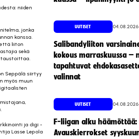
udesta: niiden
04.08.2026
UUTISET
nitelma, jonka
unnan kanssa.
Salibandyliiton varsinain
ttä liiton
rastajia sekä
kokous marraskuussa – 
 taustoittaa.
tapahtuvat ehdokasasette
on Seppälä siirtyy
valinnat
jan myös muun
igitaalisten
omistajana,
04.08.2026
UUTISET
.
F-liigan alku häämöttää:
kinointi ja digi -
Avauskierrokset syyskuu
tija Lasse Lepola