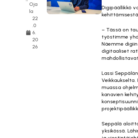
Oja
Digipäällikkö v
la
kehittämisestä
22
.0
– Tässä on tau
6.
työstimme yhde
20
Näemme digiin 
26
digitaaliset ra
mahdollistavat 
Lassi Seppälän 
Veikkaukselta.
muassa ohjelmis
kanavien kehity
konseptisuunni
projektipäällik
Seppälä aloitta
yksikössä. Läh
ja viestintäjoh