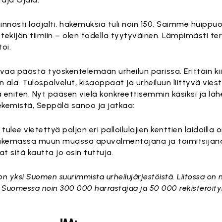
iinnosti laajalti, hakemuksia tuli noin 150. Saimme huippu
ekijän tiimiin – olen todella tyytyväinen. Lämpimästi terv
oi.
aa päästä työskentelemään urheilun parissa. Erittäin ki
n ala. Tulospalvelut, kisaoppaat ja urheiluun liittyvä viest
lä eniten. Nyt pääsen vielä konkreettisemmin käsiksi ja l
kemistä, Seppälä sanoo ja jatkaa:
ulee vietettyä paljon eri palloilulajien kenttien laidoilla
tukemassa muun muassa apuvalmentajana ja toimitsijan
at sitä kautta jo osin tuttuja.
 on yksi Suomen suurimmista urheilujärjestöistä. Liitossa on 
 Suomessa noin 300 000 harrastajaa ja 50 000 rekisteröity