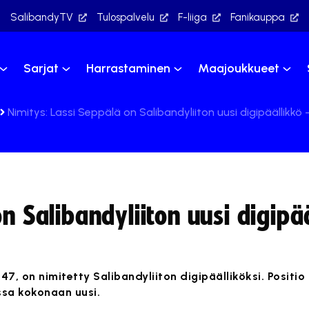
SalibandyTV
Tulospalvelu
F-liiga
Fanikauppa
Sarjat
Harrastaminen
Maajoukkueet
Nimitys: Lassi Seppälä on Salibandyliiton uusi digipäällikkö 
n Salibandyliiton uusi digipä
47, on nimitetty Salibandyliiton digipäälliköksi. Positio
ssa kokonaan uusi.