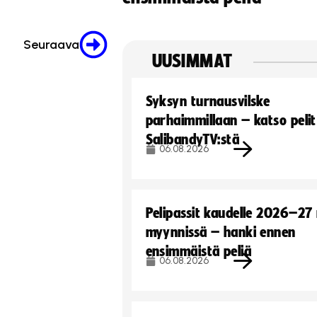
Seuraava
UUSIMMAT
Syksyn turnausvilske
parhaimmillaan – katso pelit
SalibandyTV:stä
06.08.2026
Pelipassit kaudelle 2026–27
myynnissä – hanki ennen
ensimmäistä peliä
06.08.2026