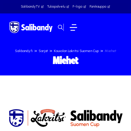
SalibandyTV
Tulospalvelu
F-liiga
Fanikauppa
>
>
>
Salibandy.fi
Sarjat
Kouvolan Lakritsi Suomen Cup
Miehet
Miehet