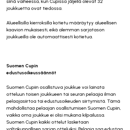
siinä vaiheessa, kun Cupissa jäljellä olevat 32
joukkuetta ovat tiedossa.
Alueellisilla kierroksilla kotietu määräytyy alueellisen
kaavion mukaisesti, eikä alemman sarjatason
joukkueilla ole automaattisesti kotietua.
Suomen Cupin
edustusoikeussäännöt
Suomen Cupiin osallistuva joukkue voi lainata
otteluun toisen joukkueen tai seuran pelaajia ilman
pelaajasiirtoa tai edustusoikeuden siirtymistä. Tämä
mahdollistaa pelaajan osallistumisen Suomen Cupiin,
vaikka oma joukkue ei olisi mukana kilpailussa.
Suomen Cupin kaikki ottelut lasketaan
valtakunnallisen sarjan otteluiksi. Pelaaja saa edustaa