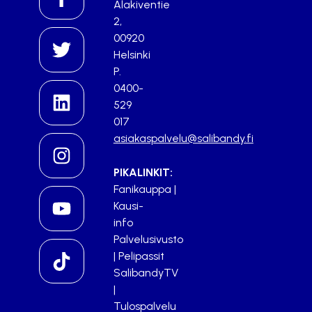
Alakiventie
2,
00920
Helsinki
P.
0400-
529
017
asiakaspalvelu@salibandy.fi
PIKALINKIT:
Fanikauppa
|
Kausi-
info
Palvelusivusto
|
Pelipassit
SalibandyTV
|
Tulospalvelu