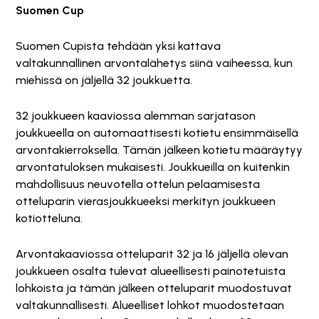
Suomen Cup
Suomen Cupista tehdään yksi kattava
valtakunnallinen arvontalähetys siinä vaiheessa, kun
miehissä on jäljellä 32 joukkuetta.
32 joukkueen kaaviossa alemman sarjatason
joukkueella on automaattisesti kotietu ensimmäisellä
arvontakierroksella. Tämän jälkeen kotietu määräytyy
arvontatuloksen mukaisesti. Joukkueilla on kuitenkin
mahdollisuus neuvotella ottelun pelaamisesta
otteluparin vierasjoukkueeksi merkityn joukkueen
kotiotteluna.
Arvontakaaviossa otteluparit 32 ja 16 jäljellä olevan
joukkueen osalta tulevat alueellisesti painotetuista
lohkoista ja tämän jälkeen otteluparit muodostuvat
valtakunnallisesti. Alueelliset lohkot muodostetaan