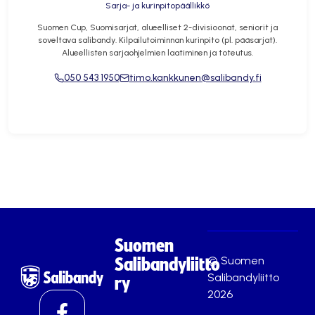
Sarja- ja kurinpitopäällikkö
Suomen Cup, Suomisarjat, alueelliset 2-divisioonat, seniorit ja
soveltava salibandy. Kilpailutoiminnan kurinpito (pl. pääsarjat).
Alueellisten sarjaohjelmien laatiminen ja toteutus.
050 543 1950
timo.kankkunen@salibandy.fi
Suomen
© Suomen
Salibandyliitto
Salibandyliitto
ry
2026