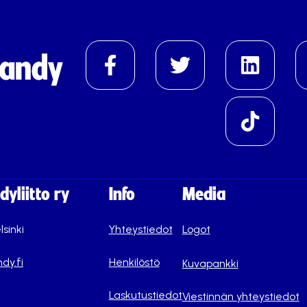
yliitto ry
Info
Media
lsinki
Yhteystiedot
Logot
dy.fi
Henkilöstö
Kuvapankki
Laskutustiedot
Viestinnän yhteystiedot