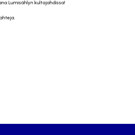
na Lumisählyn kultajahdissa!
ahteja.