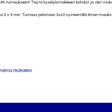
M-turnaukseen! Täytä kyselylomakkeen kohdat ja olet muka
ka 2 x 5 min. Turnaus pelataan 3vs3 systeemillä ilman maaliv
990B9367B280B851