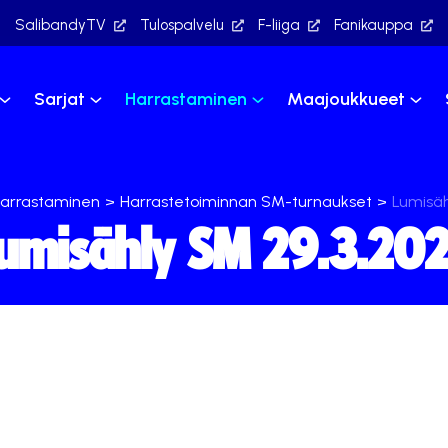
SalibandyTV
Tulospalvelu
F-liiga
Fanikauppa
Sarjat
Harrastaminen
Maajoukkueet
arrastaminen
>
Harrastetoiminnan SM-turnaukset
>
Lumisäh
umisähly SM 29.3.20