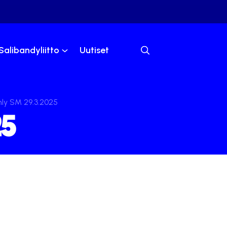
Salibandyliitto
Uutiset
ly SM 29.3.2025
25