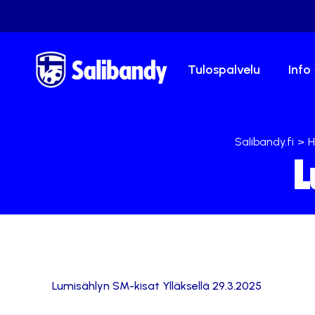
Tulospalvelu
Info
Salibandy.fi
>
H
L
Lumisählyn SM-kisat Ylläksellä 29.3.2025