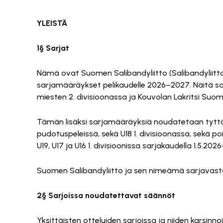
YLEISTÄ
1§ Sarjat
Nämä ovat Suomen Salibandyliitto (Salibandyliitto)
sarjamääräykset pelikaudelle 2026–2027. Näitä 
miesten 2. divisioonassa ja Kouvolan Lakritsi Suom
Tämän lisäksi sarjamääräyksiä noudatetaan tyttöj
pudotuspeleissä, sekä U18 1. divisioonassa, sekä poi
U19, U17 ja U16 1. divisioonissa sarjakaudella 1.5.2026
Suomen Salibandyliitto ja sen nimeämä sarjavastaa
2§ Sarjoissa noudatettavat säännöt
Yksittäisten otteluiden sarjoissa ja niiden karsinn