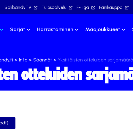
SalibandyTV
Tulospalvelu
F-liiga
Fanikauppa
Sarjat
Harrastaminen
Maajoukkueet
andy.fi
>
Info
>
Säännöt
>
Yksittäisten otteluiden sarjamäär
sten otteluiden sarjam
pdf)