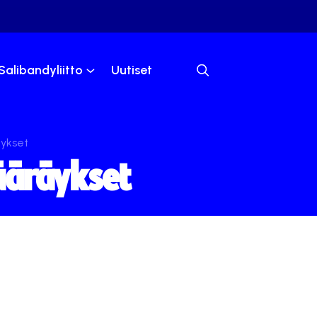
Salibandyliitto
Uutiset
äykset
ääräykset