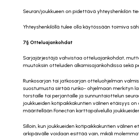
Seuran/joukkueen on pidettävä yhteyshenkilön tiedo
Yhteyshenkilöllä tulee olla käytössään toimiva säh
7§ Otteluajankohdat
Sarjajärjestäjä vahvistaa otteluajankohdat, mutt
muutoksiin otteluiden alkamisajankohdissa sekä pe
Runkosarjan tai jatkosarjan otteluohjelman valmis
suostumusta siirtää runko- ohjelmaan merkityn lauant
torstaille tai perjantaille ja sunnuntaiottelun seuraav
joukkueiden kotipaikkakuntien välinen etäisyys on 
määritellään Fonectan karttapalvelulla joukkueid
Silloin, kun joukkueiden kotipaikkakuntien välinen
arkipäivälle voidaan esittää vain, mikäli molemmat