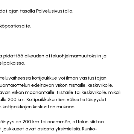
t ajan tasalla Palvelusivustolla.
köpostiosoite.
a pidättää oikeuden otteluohjelmamuutoksiin ja
lipaikoissa.
teluvaiheessa kotijoukkue voi ilman vastustajan
aiottelun edeltävän viikon tiistaille, keskiviikolle,
an viikon maanantaille, tiistaille tai keskiviikolle, mikäli
alle 200 km. Kotipaikkakuntien väliset etäisyydet
en kotipaikkojen keskustan mukaan.
 etäisyys on 200 km tai enemmän, ottelun siirtoa
 joukkueet ovat asiasta yksimielisiä. Runko-