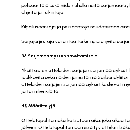
pelisääntöjä sekä niiden ohella näitä sarjamääräy
ohjeita ja tulkintoja.
Kilpailusääntöjä ja pelisääntöjä noudatetaan aina,
Sarjajärjestäjä voi antaa tarkempia ohjeita sar
3§ Sarjamääräysten soveltamisala
Yksittäisten otteluiden sarjojen sarjamääräykset k
joukkueita sekä näiden järjestämiä Salibandyliiton a
otteluiden sarjojen sarjamääräykset koskevat myös
ja toimihenkilöitä.
4§ Määrittelyjä
Ottelutapahtumaksi katsotaan aika, joka alkaa tu
jälkeen. Ottelutapahtumaan sisältyy ottelun lisäks