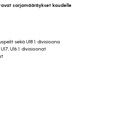
ttavat sarjamääräykset kaudelle
pelit sekä U18 1. divisioona
U17, U16 1. divisioonat
ut