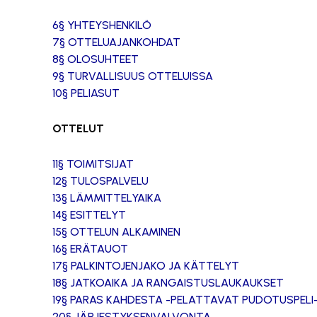
6§ YHTEYSHENKILÖ
7§ OTTELUAJANKOHDAT
8§ OLOSUHTEET
9§ TURVALLISUUS OTTELUISSA
10§ PELIASUT
OTTELUT
11§ TOIMITSIJAT
12§ TULOSPALVELU
13§ LÄMMITTELYAIKA
14§ ESITTELYT
15§ OTTELUN ALKAMINEN
16§ ERÄTAUOT
17§ PALKINTOJENJAKO JA KÄTTELYT
18§ JATKOAIKA JA RANGAISTUSLAUKAUKSET
19§ PARAS KAHDESTA -PELATTAVAT PUDOTUSPELI
20§ JÄRJESTYKSENVALVONTA