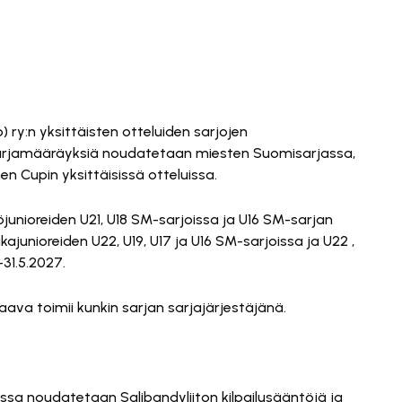
 ry:n yksittäisten otteluiden sarjojen
sarjamääräyksiä noudatetaan miesten Suomisarjassa,
en Cupin yksittäisissä otteluissa.
unioreiden U21, U18 SM-sarjoissa ja U16 SM-sarjan
kajunioreiden U22, U19, U17 ja U16 SM-sarjoissa ja U22 ,
-31.5.2027.
va toimii kunkin sarjan sarjajärjestäjänä.
oissa noudatetaan Salibandyliiton kilpailusääntöjä ja