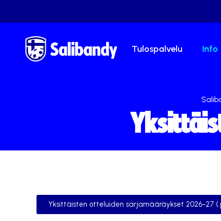
Tulospalvelu
Info
Salib
Yksittäi
Yksittäisten otteluiden sarjamääräykset 2026-27 (.