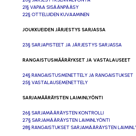
21§ VAPAA SISÄÄNPÄÄSY
22§ OTTELUIDEN KUVAAMINEN
JOUKKUEIDEN JÄRJESTYS SARJASSA
23§ SARJAPISTEET JA JÄRJESTYS SARJASSA
RANGAISTUSMÄÄRÄYKSET JA VASTALAUSEET
24§ RANGAISTUSMENETTELY JA RANGAISTUKSET
25§ VASTALAUSEMENETTELY
SARJAMÄÄRÄYSTEN LAIMINLYÖNTI
26§ SARJAMÄÄRÄYSTEN KONTROLLI
27§ SARJAMÄÄRÄYSTEN LAIMINLYÖNTI
28§ RANGAISTUKSET SARJAMÄÄRÄYSTEN LAIMIN