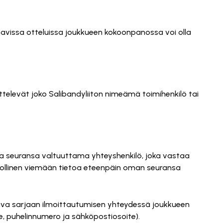
tavissa otteluissa joukkueen kokoonpanossa voi olla
ittelevät joko Salibandyliiton nimeämä toimihenkilö tai
ava seuransa valtuuttama yhteyshenkilö, joka vastaa
lvollinen viemään tietoa eteenpäin oman seuransa
tava sarjaan ilmoittautumisen yhteydessä joukkueen
e, puhelinnumero ja sähköpostiosoite).