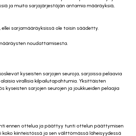
ksiä ja muita sarjajärjestäjän antamia määräyksiä,
 ellei sarjamääräyksissä ole toisin säädetty.
jamääräysten noudattamisesta.
oskevat kyseisten sarjojen seuroja, sarjoissa pelaavia
laisia virallisia kilpailutapahtumia. Yksittäisten
 kyseisten sarjojen seurojen ja joukkueiden pelaajia
nti ennen ottelua ja päättyy tunti ottelun päättymisen
i koko kiinteistössä ja sen välittömässä läheisyydessä