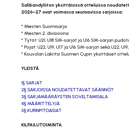
Salibandyliiton yksittäisissä otteluissa noudate
2026–27 ovat voimassa seuraavissa sarjoissa:
* Miesten Suomisarja
* Miesten 2. divisioona
* Tytöt: U21, U18 SM-sarjat ja U16 SM-sarjan pudotus
* Pojat: U22, U19, U17 ja U16 SM-sarjat sekä U22, U19, 
* Kouvolan Lakritsi Suomen Cupin yksittäiset ottel
YLEISTÄ
1§ SARJAT
2§ SARJOISSA NOUDATETTAVAT SÄÄNNÖT
3§ SARJAMÄÄRÄYSTEN SOVELTAMISALA
4§ MÄÄRITTELYJÄ
5§ KURINPITOASIAT
KILPAILUTOIMINTA