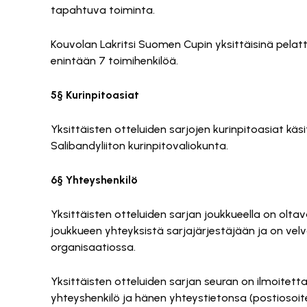
tapahtuva toiminta.
Kouvolan Lakritsi Suomen Cupin yksittäisinä pelat
enintään 7 toimihenkilöä.
5§ Kurinpitoasiat
Yksittäisten otteluiden sarjojen kurinpitoasiat käs
Salibandyliiton kurinpitovaliokunta.
6§ Yhteyshenkilö
Yksittäisten otteluiden sarjan joukkueella on olt
joukkueen yhteyksistä sarjajärjestäjään ja on ve
organisaatiossa.
Yksittäisten otteluiden sarjan seuran on ilmoitet
yhteyshenkilö ja hänen yhteystietonsa (postiosoit