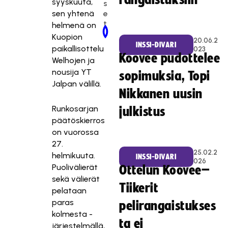
rangaistuksiin
syyskuuta,
s
e
sen yhtenä
t
helmenä on
Newer Post
Older Post
Kuopion
20.06.2
INSSI-DIVARI
paikallisottelu
023
Koovee pudottelee
Welhojen ja
nousija YT
sopimuksia, Topi
Jalpan välillä.
Nikkanen uusin
Runkosarjan
julkistus
päätöskierros
on vuorossa
27.
25.02.2
helmikuuta.
INSSI-DIVARI
026
Puolivälierät
Ottelun Koovee–
sekä välierät
Tiikerit
pelataan
paras
pelirangaistukses
kolmesta -
ta ei
järjestelmällä,