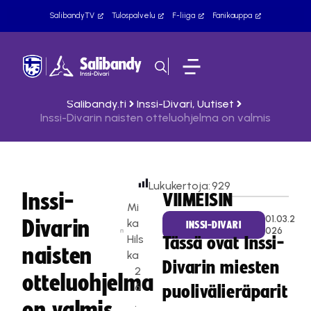
SalibandyTV
Tulospalvelu
F-liiga
Fanikauppa
Salibandy.fi
Inssi-Divari
,
Uutiset
Inssi-Divarin naisten otteluohjelma on valmis
Lukukertoja:
929
Inssi-
VIIMEISIN
Mi
01.03.2
Divarin
ka
INSSI-DIVARI
026
Hils
Tässä ovat Inssi-
naisten
ka
Divarin miesten
2
otteluohjelma
6
puolivälieräparit
.
on valmis