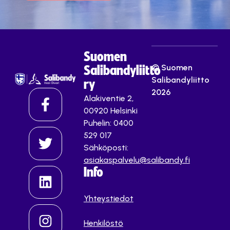
Suomen
© Suomen
Salibandyliitto
Salibandyliitto
ry
2026
Alakiventie 2,
00920 Helsinki
Puhelin: 0400
529 017
Sähköposti:
asiakaspalvelu@salibandy.fi
Info
Yhteystiedot
Henkilöstö