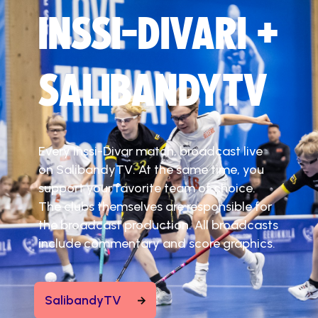
INSSI-DIVARI +
SALIBANDYTV
Every Inssi-Divar match, broadcast live
on SalibandyTV. At the same time, you
support your favorite team of choice.
The clubs themselves are responsible for
the broadcast production. All broadcasts
include commentary and score graphics.
SalibandyTV