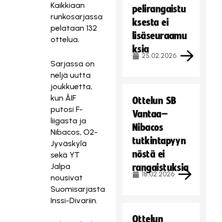
Kaikkiaan
pelirangaistu
runkosarjassa
ksesta ei
pelataan 132
lisäseuraamu
ottelua.
ksia
25.02.2026
Sarjassa on
neljä uutta
joukkuetta,
kun ÅIF
Ottelun SB
putosi F-
Vantaa–
liigasta ja
Nibacos
Nibacos, O2-
tutkintapyyn
Jyväskylä
nöstä ei
sekä YT
Jalpa
rangaistuksia
18.02.2026
nousivat
Suomisarjasta
Inssi-Divariin.
Ottelun