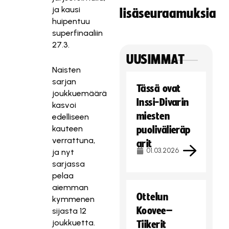
ja kausi
lisäseuraamuksia
huipentuu
superfinaaliin
27.3.
UUSIMMAT
Naisten
sarjan
Tässä ovat
joukkuemäärä
Inssi-Divarin
kasvoi
miesten
edelliseen
kauteen
puolivälieräp
verrattuna,
arit
01.03.2026
ja nyt
sarjassa
pelaa
aiemman
Ottelun
kymmenen
Koovee–
sijasta 12
joukkuetta.
Tiikerit