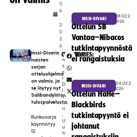
0
6
18.02.2
.
INSSI-DIVARI
026
2
Ottelun SB
0
Vantaa–Nibacos
2
6
tutkintapyynnöstä
Inssi-Divarin
I
CATEGORIES:
SHARE:
ei rangaistuksia
n
naisten
s
sarjan
s
otteluohjelma
i-
on valmis, ja
04.02.2
D
INSSI-DIVARI
se löytyy nyt
026
i
Ottelun HaHe–
Salibandyliiton
v
tulospalvelusta.
a
Blackbirds
ri
tutkintapyyntö ei
,
Runkosarja
U
käynnistyy
johtanut
u
12.
ti