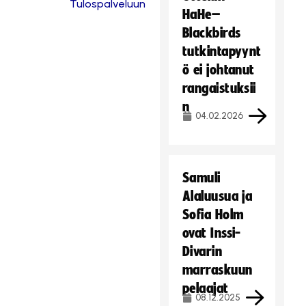
Tulospalveluun
HaHe–
Blackbirds
tutkintapyynt
ö ei johtanut
rangaistuksii
n
04.02.2026
Samuli
Alaluusua ja
Sofia Holm
ovat Inssi-
Divarin
marraskuun
pelaajat
08.12.2025