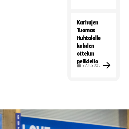
Karhujen
Tuomas
Huhtalalle
kahden
ottelun
pelikielto
27.11.2025