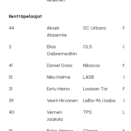
Kenttäpelaajat
44
Akseli
SC Urbans
FoS
Alasentie
2
Elias
OLS
OL
Gebremedhin
41
Daniel Göös
Nibacos
Nib
15
Niko Halme
LASB
Jäp
31
Eetu Heino
Loviisan Tor
Pyh
39
Veeti Hirvonen
LeBa-96 /Josba
Josb
40
Verneri
TPS
Lait
Jaakola
19
Reko Jännes
Classic
Koo