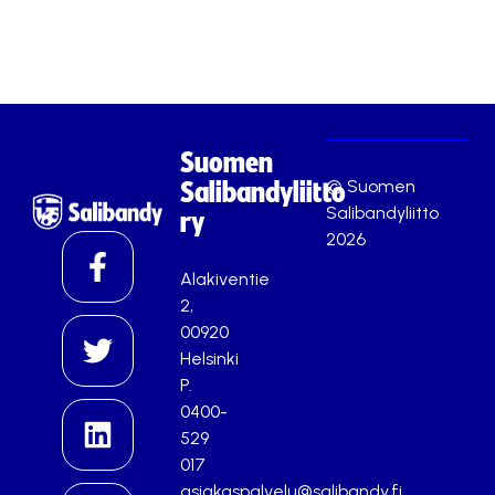
Suomen
© Suomen
Salibandyliitto
Salibandyliitto
ry
2026
Alakiventie
2,
00920
Helsinki
P.
0400-
529
017
asiakaspalvelu@salibandy.fi