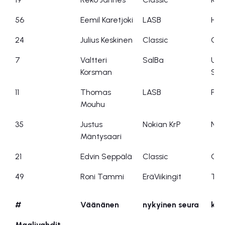
56
Eemil Karetjoki
LASB
HU-
24
Julius Keskinen
Classic
Cla
7
Valtteri
SalBa
Uud
Korsman
Sal
11
Thomas
LASB
PH
Mouhu
35
Justus
Nokian KrP
Nok
Mäntysaari
21
Edvin Seppälä
Classic
Cla
49
Roni Tammi
EräViikingit
Tikk
#
Väänänen
nykyinen seura
kas
Maalivahdit