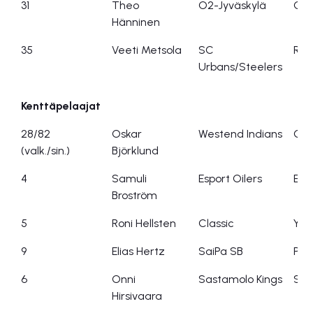
31
Theo
O2-Jyväskylä
O2-
Hänninen
35
Veeti Metsola
SC
RSS
Urbans/Steelers
Kenttäpelaajat
28/82
Oskar
Westend Indians
Gra
(valk./sin.)
Björklund
4
Samuli
Esport Oilers
Espo
Broström
5
Roni Hellsten
Classic
Ylöj
9
Elias Hertz
SaiPa SB
PoN
6
Onni
Sastamolo Kings
SBT
Hirsivaara