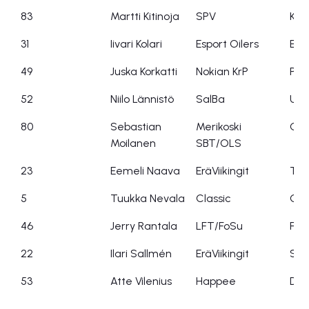
83
Martti Kitinoja
SPV
Kon
31
Iivari Kolari
Esport Oilers
Espo
49
Juska Korkatti
Nokian KrP
Pirk
52
Niilo Lännistö
SalBa
UHV
80
Sebastian
Merikoski
OF
Moilanen
SBT/OLS
23
Eemeli Naava
EräViikingit
Tap
5
Tuukka Nevala
Classic
Cla
46
Jerry Rantala
LFT/FoSu
FoS
22
Ilari Sallmén
EräViikingit
SS
53
Atte Vilenius
Happee
Duo