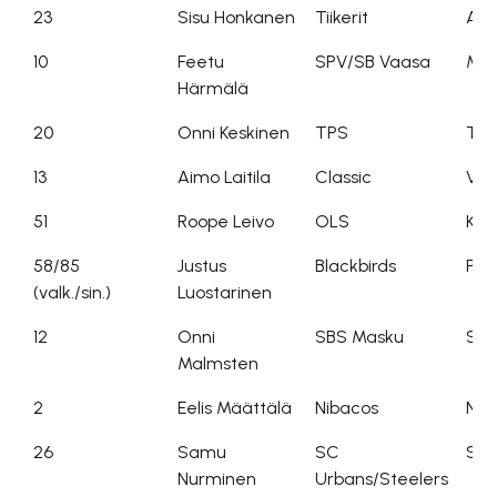
23
Sisu Honkanen
Tiikerit
AC 
10
Feetu
SPV/SB Vaasa
Mai
Härmälä
20
Onni Keskinen
TPS
TP
13
Aimo Laitila
Classic
Ves
51
Roope Leivo
OLS
Kell
58/85
Justus
Blackbirds
Pyh
(valk./sin.)
Luostarinen
12
Onni
SBS Masku
SBS
Malmsten
2
Eelis Määttälä
Nibacos
Nib
26
Samu
SC
Ste
Nurminen
Urbans/Steelers