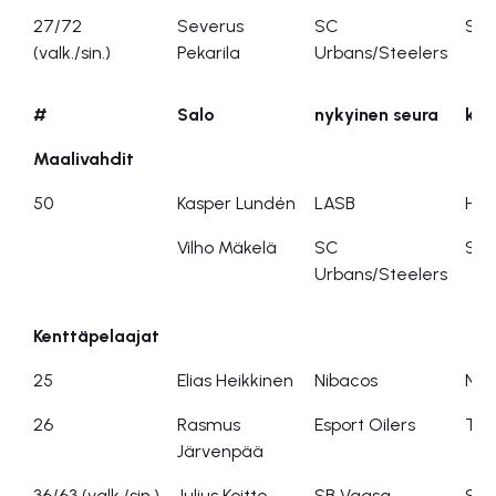
27/72
Severus
SC
SC 
(valk./sin.)
Pekarila
Urbans/Steelers
#
Salo
nykyinen seura
kas
Maalivahdit
50
Kasper Lundén
LASB
HU-
Vilho Mäkelä
SC
SC 
Urbans/Steelers
Kenttäpelaajat
25
Elias Heikkinen
Nibacos
Nib
26
Rasmus
Esport Oilers
Tap
Järvenpää
36/63 (valk./sin.)
Julius Koitto
SB Vaasa
SB 