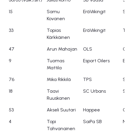
15
Samu
EräViikingit
SS
Kovanen
33
Topias
EräViikingit
Tikk
Kärkkäinen
47
Arun Mahajan
OLS
OF
9
Tuomas
Esport Oilers
Espo
Mattila
76
Mika Rikkilä
TPS
SBS
18
Taavi
SC Urbans
SC 
Ruuskanen
53
Akseli Suutari
Happee
O2-
4
Topi
SaiPa SB
NS
Tahvanainen