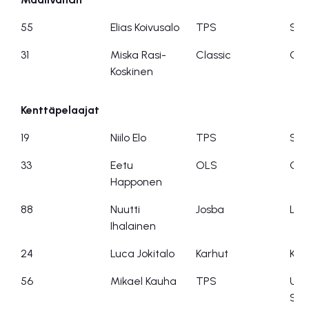
55
Elias Koivusalo
TPS
SBS
31
Miska Rasi-
Classic
Cla
Koskinen
Kenttäpelaajat
19
Niilo Elo
TPS
SB 
33
Eetu
OLS
OL
Happonen
88
Nuutti
Josba
LeB
Ihalainen
24
Luca Jokitalo
Karhut
Kok
56
Mikael Kauha
TPS
Uud
Sal