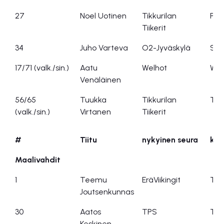
27
Noel Uotinen
Tikkurilan
PEP
Tiikerit
34
Juho Varteva
O2-Jyväskylä
Suo
17/71 (valk./sin.)
Aatu
Welhot
Wel
Venäläinen
56/65
Tuukka
Tikkurilan
Tikk
(valk./sin.)
Virtanen
Tiikerit
#
Tiitu
nykyinen seura
kas
Maalivahdit
1
Teemu
EräViikingit
Tap
Joutsenkunnas
30
Aatos
TPS
TP
Keskinen