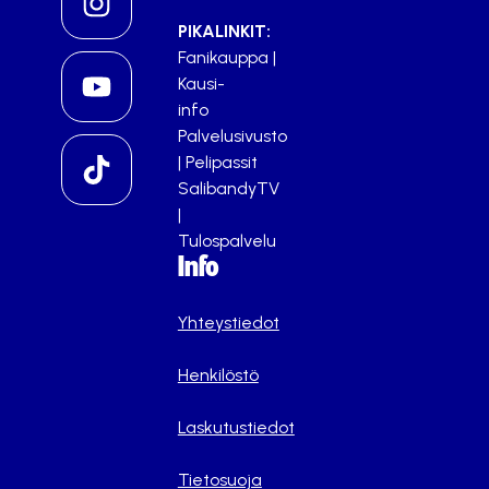
PIKALINKIT:
Fanikauppa
|
Kausi-
info
Palvelusivusto
|
Pelipassit
SalibandyTV
|
Tulospalvelu
Info
Yhteystiedot
Henkilöstö
Laskutustiedot
Tietosuoja