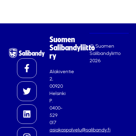
Suomen
© Suomen
Salibandyliitto
Salibandyliitto
ry
2026
Alakiventie
2,
00920
Helsinki
P.
0400-
529
017
asiakaspalvelu@salibandy.fi