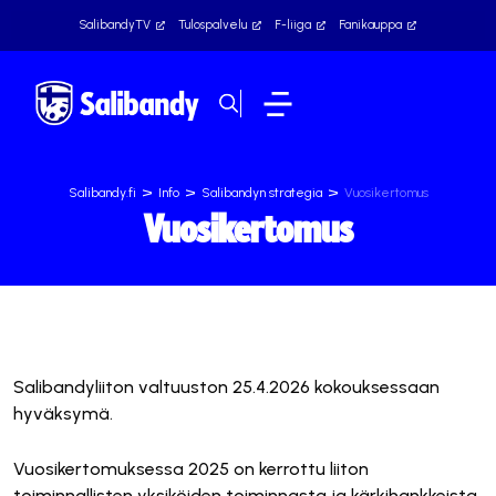
SalibandyTV
Tulospalvelu
F-liiga
Fanikauppa
>
>
>
Salibandy.fi
Info
Salibandyn strategia
Vuosikertomus
Vuosikertomus
Salibandyliiton valtuuston 25.4.2026 kokouksessaan
hyväksymä.
Vuosikertomuksessa 2025 on kerrottu liiton
toiminnallisten yksiköiden toiminnasta ja kärkihankkeista.