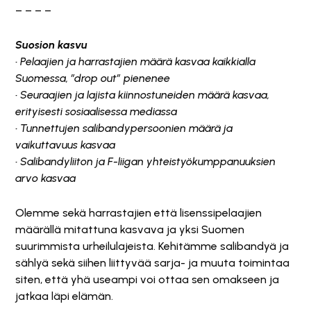
– – – –
Suosion kasvu
• Pelaajien ja harrastajien määrä kasvaa kaikkialla
Suomessa, ”drop out” pienenee
• Seuraajien ja lajista kiinnostuneiden määrä kasvaa,
erityisesti sosiaalisessa mediassa
• Tunnettujen salibandypersoonien määrä ja
vaikuttavuus kasvaa
• Salibandyliiton ja F-liigan yhteistyökumppanuuksien
arvo kasvaa
Olemme sekä harrastajien että lisenssipelaajien
määrällä mitattuna kasvava ja yksi Suomen
suurimmista urheilulajeista. Kehitämme salibandyä ja
sählyä sekä siihen liittyvää sarja- ja muuta toimintaa
siten, että yhä useampi voi ottaa sen omakseen ja
jatkaa läpi elämän.