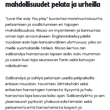
mahdollisuudet pelata ja urheilla
”Love the way You play”
kuvastaa monimuotoisuutta,
pelaamisen ja osallistumisen eri tapojen
mahdollisuuksia. Missio on myönteinen ja kannustaa
oman lajin arvostukseen. Englanninkielisyydellä
tuodaan esiin lajin kansainvälinen ulottuvuus, joka on
meille suomalaisille tärkeä. Missio kertoo niin
salibandya harrastavan lapsen äidin, isän, mummon
ja vaarin kuin lajia seuraavan fanin sekä katsojan
näkökulman.
Salibandyä ja sählyä pelataan useilla pelipaikoilla
erilaisin muodoin, tavoittein, lähtökohdin sekä
erilaisten harrastajien toimesta. Kysyntä ja halu
harrastaa lajia kasvaa koko ajan. Salibandyliitto ja sen
jäsenseurat pyrkivät yhdessä edistämään sekä
pelaamista että harrastamista laajasti ja