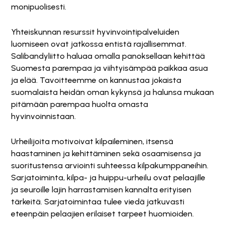
monipuolisesti.
Yhteiskunnan resurssit hyvinvointipalveluiden
luomiseen ovat jatkossa entistä rajallisemmat.
Salibandyliitto haluaa omalla panoksellaan kehittää
Suomesta parempaa ja viihtyisämpää paikkaa asua
ja elää. Tavoitteemme on kannustaa jokaista
suomalaista heidän oman kykynsä ja halunsa mukaan
pitämään parempaa huolta omasta
hyvinvoinnistaan.
Urheilijoita motivoivat kilpaileminen, itsensä
haastaminen ja kehittäminen sekä osaamisensa ja
suoritustensa arviointi suhteessa kilpakumppaneihin.
Sarjatoiminta, kilpa- ja huippu-urheilu ovat pelaajille
ja seuroille lajin harrastamisen kannalta erityisen
tärkeitä. Sarjatoimintaa tulee viedä jatkuvasti
eteenpäin pelaajien erilaiset tarpeet huomioiden.