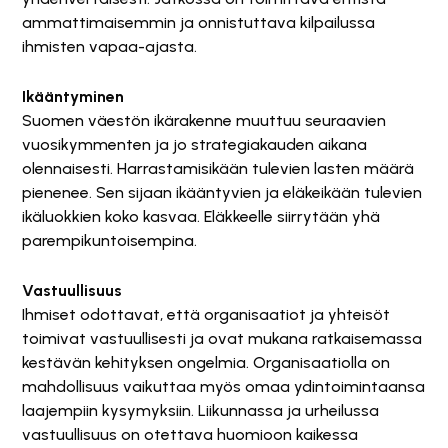
ammattimaisemmin ja onnistuttava kilpailussa
ihmisten vapaa-ajasta.
Ikääntyminen
Suomen väestön ikärakenne muuttuu seuraavien
vuosikymmenten ja jo strategiakauden aikana
olennaisesti. Harrastamisikään tulevien lasten määrä
pienenee. Sen sijaan ikääntyvien ja eläkeikään tulevien
ikäluokkien koko kasvaa. Eläkkeelle siirrytään yhä
parempikuntoisempina.
Vastuullisuus
Ihmiset odottavat, että organisaatiot ja yhteisöt
toimivat vastuullisesti ja ovat mukana ratkaisemassa
kestävän kehityksen ongelmia. Organisaatiolla on
mahdollisuus vaikuttaa myös omaa ydintoimintaansa
laajempiin kysymyksiin. Liikunnassa ja urheilussa
vastuullisuus on otettava huomioon kaikessa