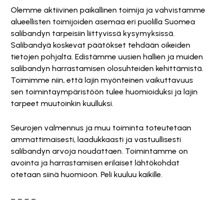
Olemme aktiivinen paikallinen toimija ja vahvistamme
alueellisten toimijoiden asemaa eri puolilla Suomea
salibandyn tarpeisiin liittyvissä kysymyksissä.
Salibandyä koskevat päätökset tehdään oikeiden
tietojen pohjalta. Edistämme uusien hallien ja muiden
salibandyn harrastamisen olosuhteiden kehittämistä.
Toimimme niin, että lajin myönteinen vaikuttavuus
sen toimintaympäristöön tulee huomioiduksi ja lajin
tarpeet muutoinkin kuulluksi.
Seurojen valmennus ja muu toiminta toteutetaan
ammattimaisesti, laadukkaasti ja vastuullisesti
salibandyn arvoja noudattaen. Toimintamme on
avointa ja harrastamisen erilaiset lähtökohdat
otetaan siinä huomioon. Peli kuuluu kaikille.
– – – –