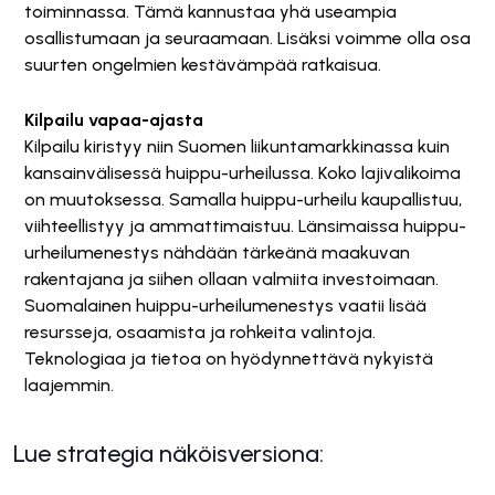
toiminnassa. Tämä kannustaa yhä useampia
osallistumaan ja seuraamaan. Lisäksi voimme olla osa
suurten ongelmien kestävämpää ratkaisua.
Kilpailu vapaa-ajasta
Kilpailu kiristyy niin Suomen liikuntamarkkinassa kuin
kansainvälisessä huippu-urheilussa. Koko lajivalikoima
on muutoksessa. Samalla huippu-urheilu kaupallistuu,
viihteellistyy ja ammattimaistuu. Länsimaissa huippu-
urheilumenestys nähdään tärkeänä maakuvan
rakentajana ja siihen ollaan valmiita investoimaan.
Suomalainen huippu-urheilumenestys vaatii lisää
resursseja, osaamista ja rohkeita valintoja.
Teknologiaa ja tietoa on hyödynnettävä nykyistä
laajemmin.
Lue strategia näköisversiona: