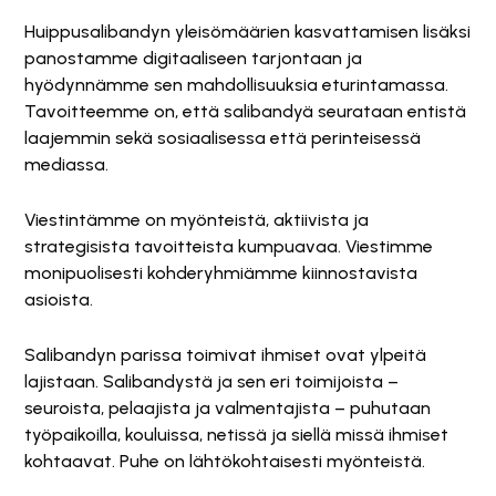
Huippusalibandyn yleisömäärien kasvattamisen lisäksi
panostamme digitaaliseen tarjontaan ja
hyödynnämme sen mahdollisuuksia eturintamassa.
Tavoitteemme on, että salibandyä seurataan entistä
laajemmin sekä sosiaalisessa että perinteisessä
mediassa.
Viestintämme on myönteistä, aktiivista ja
strategisista tavoitteista kumpuavaa. Viestimme
monipuolisesti kohderyhmiämme kiinnostavista
asioista.
Salibandyn parissa toimivat ihmiset ovat ylpeitä
lajistaan. Salibandystä ja sen eri toimijoista –
seuroista, pelaajista ja valmentajista – puhutaan
työpaikoilla, kouluissa, netissä ja siellä missä ihmiset
kohtaavat. Puhe on lähtökohtaisesti myönteistä.