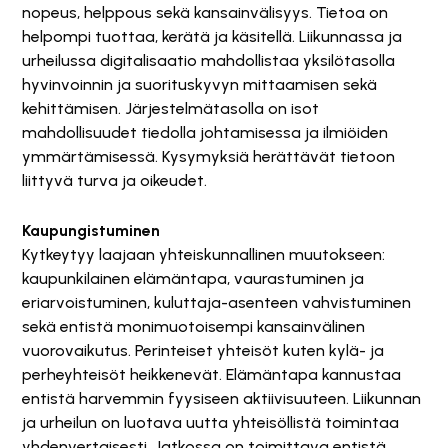
nopeus, helppous sekä kansainvälisyys. Tietoa on
helpompi tuottaa, kerätä ja käsitellä. Liikunnassa ja
urheilussa digitalisaatio mahdollistaa yksilötasolla
hyvinvoinnin ja suorituskyvyn mittaamisen sekä
kehittämisen. Järjestelmätasolla on isot
mahdollisuudet tiedolla johtamisessa ja ilmiöiden
ymmärtämisessä. Kysymyksiä herättävät tietoon
liittyvä turva ja oikeudet.
Kaupungistuminen
Kytkeytyy laajaan yhteiskunnallinen muutokseen:
kaupunkilainen elämäntapa, vaurastuminen ja
eriarvoistuminen, kuluttaja-asenteen vahvistuminen
sekä entistä monimuotoisempi kansainvälinen
vuorovaikutus. Perinteiset yhteisöt kuten kylä- ja
perheyhteisöt heikkenevät. Elämäntapa kannustaa
entistä harvemmin fyysiseen aktiivisuuteen. Liikunnan
ja urheilun on luotava uutta yhteisöllistä toimintaa
yhdenvertaisesti. Jatkossa on toimittava entistä