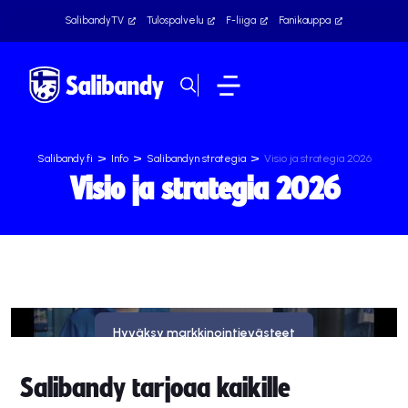
SalibandyTV
Tulospalvelu
F-liiga
Fanikauppa
>
>
>
Salibandy.fi
Info
Salibandyn strategia
Visio ja strategia 2026
Visio ja strategia 2026
Tämä sisältö on estetty, koska se vaatii markkinointievästeitä.
Hyväksy markkinointievästeet
Salibandy tarjoaa kaikille