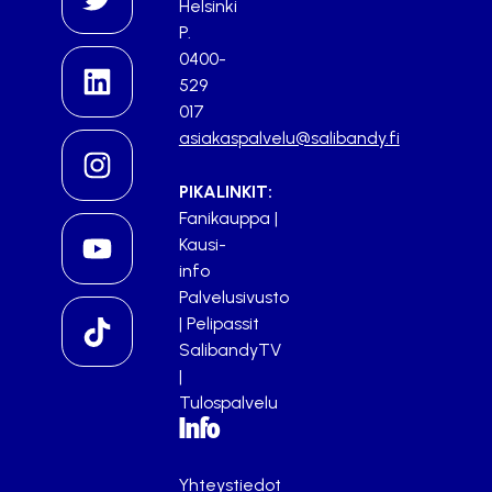
Helsinki
P.
0400-
529
017
asiakaspalvelu@salibandy.fi
PIKALINKIT:
Fanikauppa
|
Kausi-
info
Palvelusivusto
|
Pelipassit
SalibandyTV
|
Tulospalvelu
Info
Yhteystiedot