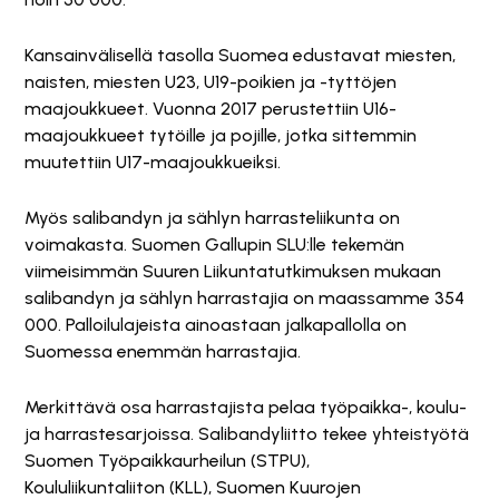
Kansainvälisellä tasolla Suomea edustavat miesten,
naisten, miesten U23, U19-poikien ja -tyttöjen
maajoukkueet. Vuonna 2017 perustettiin U16-
maajoukkueet tytöille ja pojille, jotka sittemmin
muutettiin U17-maajoukkueiksi.
Myös salibandyn ja sählyn harrasteliikunta on
voimakasta. Suomen Gallupin SLU:lle tekemän
viimeisimmän Suuren Liikuntatutkimuksen mukaan
salibandyn ja sählyn harrastajia on maassamme 354
000. Palloilulajeista ainoastaan jalkapallolla on
Suomessa enemmän harrastajia.
Merkittävä osa harrastajista pelaa työpaikka-, koulu-
ja harrastesarjoissa. Salibandyliitto tekee yhteistyötä
Suomen Työpaikkaurheilun (STPU),
Koululiikuntaliiton (KLL), Suomen Kuurojen