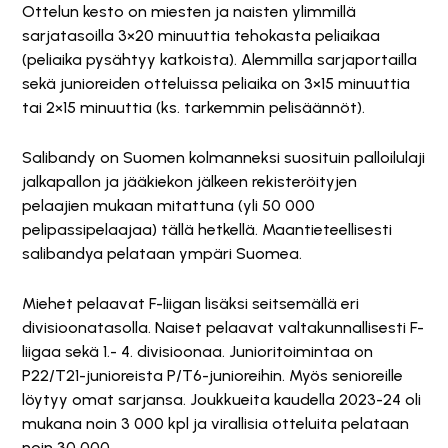
Ottelun kesto on miesten ja naisten ylimmillä
sarjatasoilla 3×20 minuuttia tehokasta peliaikaa
(peliaika pysähtyy katkoista). Alemmilla sarjaportailla
sekä junioreiden otteluissa peliaika on 3×15 minuuttia
tai 2×15 minuuttia (ks. tarkemmin pelisäännöt).
Salibandy on Suomen kolmanneksi suosituin palloilulaji
jalkapallon ja jääkiekon jälkeen rekisteröityjen
pelaajien mukaan mitattuna (yli 50 000
pelipassipelaajaa) tällä hetkellä. Maantieteellisesti
salibandya pelataan ympäri Suomea.
Miehet pelaavat F-liigan lisäksi seitsemällä eri
divisioonatasolla. Naiset pelaavat valtakunnallisesti F-
liigaa sekä 1.- 4. divisioonaa. Junioritoimintaa on
P22/T21-junioreista P/T6-junioreihin. Myös senioreille
löytyy omat sarjansa. Joukkueita kaudella 2023-24 oli
mukana noin 3 000 kpl ja virallisia otteluita pelataan
noin 30 000.