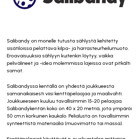
Salibandy on monelle tutusta sählystä kehitetty
sisätiloissa pelattava kilpa- ja harrasteurheilumuoto.
Eroavaisuuksia sählyyn kuitenkin löytyy, vaikka
pelivälineet ja -idea molemmissa lajeissa ovat pitkälti
samat.
Salibandyssa kentällä on yhdestä joukkueesta
samanaikaisesti viisi kenttäpelaajaa ja maalivahti.
Joukkueeseen kuuluu tavallisimmin 15-20 pelaajaa.
Salibandykentän koko on 40 x 20 metriä, jota ympäröi
50 cm:n korkuinen kaukalo. Pelialusta on tavallisimmin
synteettistä materiaalia (muovimatto tai massa).
Kenttäpelaajat käyttävät n. puolivartalon mittaisia,