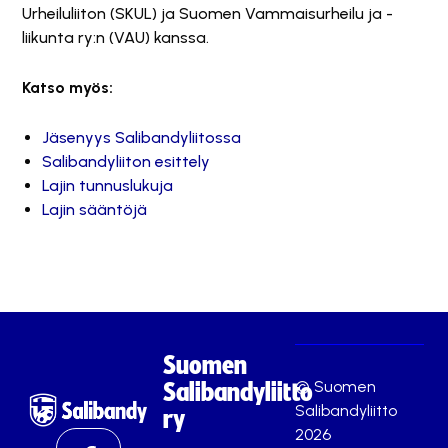
Urheiluliiton (SKUL) ja Suomen Vammaisurheilu ja -
liikunta ry:n (VAU) kanssa.
Katso myös:
Jäsenyys Salibandyliitossa
Salibandyliiton esittely
Lajin tunnuslukuja
Lajin sääntöjä
Suomen
© Suomen
Salibandyliitto
Salibandyliitto
ry
2026