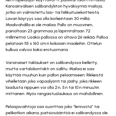
Kansainvälisen salibandyliiton hyväksymiä mailoja,
jotka on valmistettu lasi- tai hiilikuitusekoitteista.
Lavan käyryys saa olla korkeintaan 30 milliä.
Maalivahdilla ei ole mailaa. Pallo on muovinen,
painoltaan 23 grammaa ja läpimitaltaan 72
millimetriä. Lisäksi pallossa on oltava 26 reikää. Palloa
pelataan 115 x 160 cm:n kokoisiin maaleihin. Ottelun
kulkua valvoo kaksi erotuomaria.
Varsinaiset taklaukset on salibandyssa kielletty,
mutta vartalokontakti on sallitu. Mailaa ei saa
käyttää muuhun kuin pallon pelaamiseen. Rikkeistä
vihelletään joko vapaalyönti tai jäähy, joka rikkeen
laadusta riippuen voi olla 2:n, 5:n tai 10:n minuutin
mittainen. Myös rangaistuslaukaus on mahdollinen.
Pelaajavaihtoja saa suorittaa joko “lennosta” tai
pelikatkon aikana, paitsiosääntöä ei salibandyssa ole.