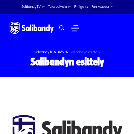
SalibandyTV
Tulospalvelu
F-liiga
Fanikauppa
>
>
Salibandy.fi
Info
Salibandyn esittely
Salibandyn esittely