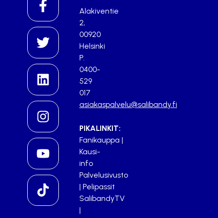
Alakiventie
2,
00920
Helsinki
P.
0400-
529
017
asiakaspalvelu@salibandy.fi
PIKALINKIT:
Fanikauppa
|
Kausi-
info
Palvelusivusto
|
Pelipassit
SalibandyTV
|