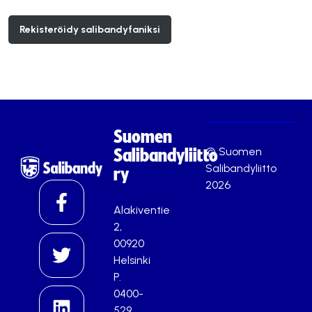
Rekisteröidy salibandyfaniksi
Suomen
© Suomen
Salibandyliitto
Salibandyliitto
ry
2026
Alakiventie
2,
00920
Helsinki
P.
0400-
529