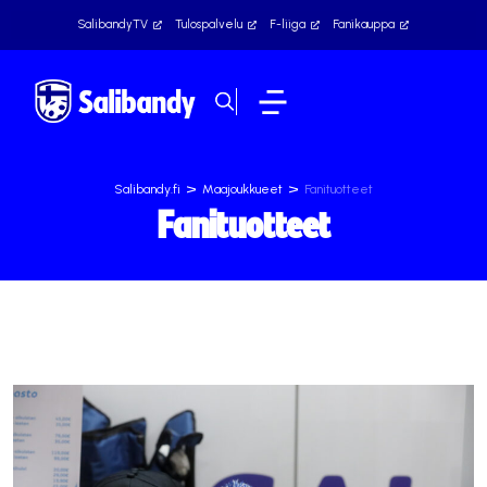
SalibandyTV
Tulospalvelu
F-liiga
Fanikauppa
>
>
Salibandy.fi
Maajoukkueet
Fanituotteet
Fanituotteet