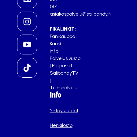
017
asiakaspalvelu@salibandy.fi
PIKALINKIT:
Fanikauppa
|
Kausi-
info
Palvelusivusto
|
Pelipassit
SalibandyTV
|
Tulospalvelu
Info
Yhteystiedot
Henkilöstö