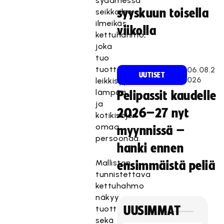
sydämessä
syyskuun toisella
seikkailee
ilmeikäs
viikolla
kettuhahmo,
joka
tuo
tuotteisiin
06.08.2
UUTISET
026
leikkisyyttä,
lämpöä
Pelipassit kaudelle
ja
2026–27 nyt
kotikisojen
omaa
myynnissä –
persoonaa.
hanki ennen
Malliston
ensimmäistä peliä
tunnistettava
kettuhahmo
näkyy
tuotteissa
UUSIMMAT
sekä