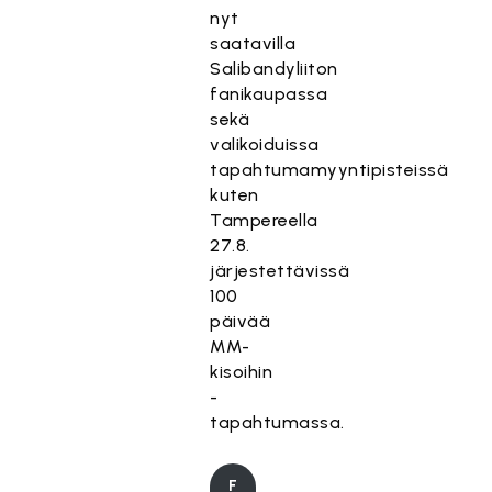
nyt
saatavilla
Salibandyliiton
fanikaupassa
sekä
valikoiduissa
tapahtumamyyntipisteissä
kuten
Tampereella
27.8.
järjestettävissä
100
päivää
MM-
kisoihin
-
tapahtumassa.
F