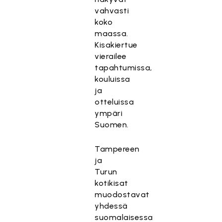
vahvasti
koko
maassa.
Kisakiertue
vierailee
tapahtumissa,
kouluissa
ja
otteluissa
ympäri
Suomen.
Tampereen
ja
Turun
kotikisat
muodostavat
yhdessä
suomalaisessa