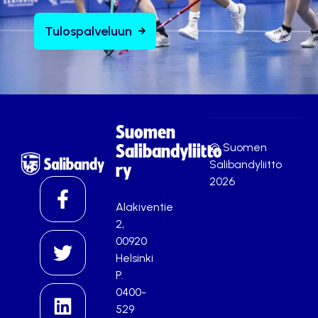
Tulospalveluun
Suomen
© Suomen
Salibandyliitto
Salibandyliitto
ry
2026
Alakiventie
2,
00920
Helsinki
P.
0400-
529