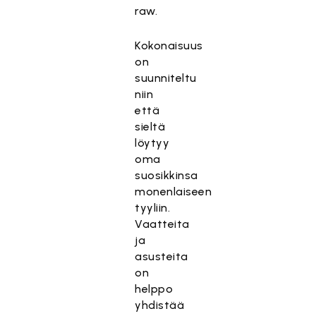
raw.
Kokonaisuus
on
suunniteltu
niin
että
sieltä
löytyy
oma
suosikkinsa
monenlaiseen
tyyliin.
Vaatteita
ja
asusteita
on
helppo
yhdistää