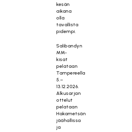
kesän
aikana
olla
tavallista
pidempi.
Salibandyn
MM-
kisat
pelataan
Tampereella
5.–
13.12.2026.
Alkusarjan
ottelut
pelataan
Hakametsän
jäähallissa
ja