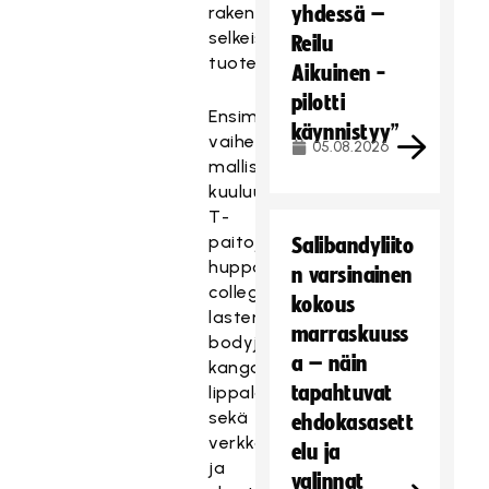
yhdessä –
rakentuu
selkeistä
Reilu
tuoteperheistä.
Aikuinen -
pilotti
Ensimmäisessä
käynnistyy”
vaiheessa
05.08.2026
mallistoon
kuuluu
T-
paitoja,
Salibandyliito
huppareita,
n varsinainen
collegepaitoja,
kokous
lasten
marraskuuss
bodyja,
a – näin
kangaskasseja,
tapahtuvat
lippalakkeja
sekä
ehdokasasett
verkkareita
elu ja
ja
valinnat