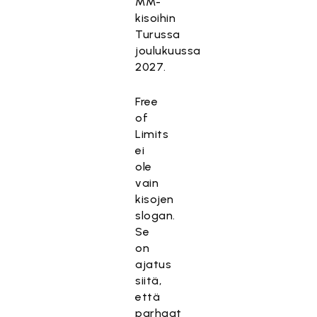
MM-
kisoihin
Turussa
joulukuussa
2027.
Free
of
Limits
ei
ole
vain
kisojen
slogan.
Se
on
ajatus
siitä,
että
parhaat