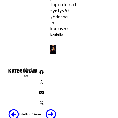
tapahtumat
syntyvät
yhdessä
ja
kuuluvat
kaikille.
Uuti
KATEGORIA:
JAA:
set
Edellinen
Seuraava