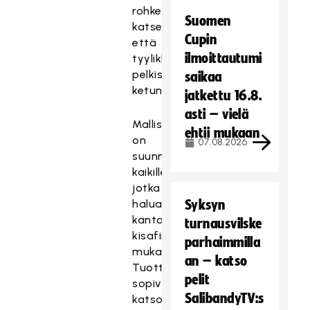
rohkeana
Suomen
katseenvangitsijana
Cupin
että
ilmoittautumi
tyylikkäänä,
pelkistettynä
saikaa
ketunpäämerkkinä.
jatkettu 16.8.
asti – vielä
Mallisto
ehtii mukaan
on
07.08.2026
suunniteltu
kaikille,
jotka
haluavat
Syksyn
kantaa
turnausvilske
kisafiilistä
parhaimmilla
mukanaan.
an – katso
Tuotteet
pelit
sopivat
SalibandyTV:s
katsomoon,