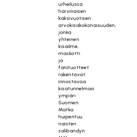
urheilussa
harvinaisen
kaksivuotisen
arvokisakokonaisuuden,
jonka
yhteinen
kisailme,
maskotti
ja
fanituotteet
rakentavat
innostavaa
kisatunnelmaa
ympäri
Suomen.
Matka
huipentuu
naisten
salibandyn