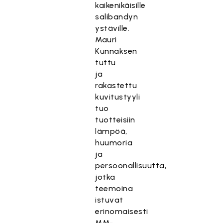
kaikenikäisille
salibandyn
ystäville.
Mauri
Kunnaksen
tuttu
ja
rakastettu
kuvitustyyli
tuo
tuotteisiin
lämpöä,
huumoria
ja
persoonallisuutta,
jotka
teemoina
istuvat
erinomaisesti
MM-