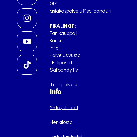
017
asiakaspalvelu@salibandy.fi
PIKALINKIT:
Fanikauppa
|
Kausi-
info
Palvelusivusto
|
Pelipassit
SalibandyTV
|
Tulospalvelu
Info
Yhteystiedot
Henkilöstö
Laskutustiedot