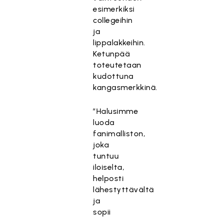
esimerkiksi
collegeihin
ja
lippalakkeihin.
Ketunpää
toteutetaan
kudottuna
kangasmerkkinä.
”Halusimme
luoda
fanimalliston,
joka
tuntuu
iloiselta,
helposti
lähestyttävältä
ja
sopii