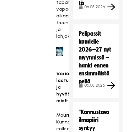
tapahtumiin,
tä
06.08.2026
vapaa-
aikaan,
treeneihin
ja
Pelipassit
lahjaksi.
kaudelle
2026–27 nyt
myynnissä –
hanki ennen
ensimmäistä
Väriä,
laatua
peliä
06.08.2026
ja
hyvää
mieltä
“Kannustava
Mauri
ilmapiiri
Kunnas
syntyy
collection