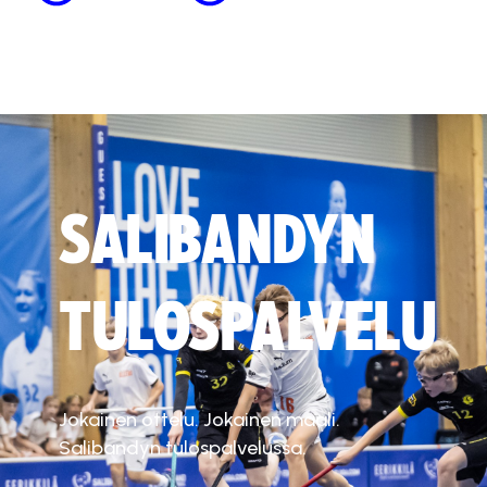
SALIBANDYN
TULOSPALVELU
Jokainen ottelu. Jokainen maali.
Salibandyn tulospalvelussa.