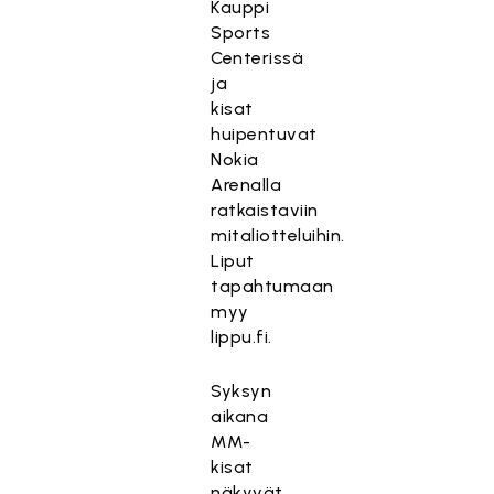
Kauppi
Sports
Centerissä
ja
kisat
huipentuvat
Nokia
Arenalla
ratkaistaviin
mitaliotteluihin.
Liput
tapahtumaan
myy
lippu.fi.
Syksyn
aikana
MM-
kisat
näkyvät