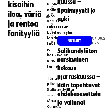
kuussa –
.
kisoihin
Kunnas
0
lipunmyynti jo
collectionilla,
iloa, väriä
6
joka
auki
.
yhdistää
ja rentoa
2
rakastetun
0
fanityyliä
kuvitustyylin,
2
laadukkaat
04.08.2
UUTISET
6
026
tuotteet
ja
Salibandyliiton
kotikisojen
varsinainen
ainutlaatuisen
tunnelman.
kokous
marraskuussa –
Tänään
julkaistu
näin tapahtuvat
Salibandyliiton
ehdokasasettelu
uusi
Mauri
ja valinnat
Kunnas