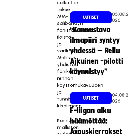
collection
tekee
05.08.2
MM-
UUTISET
026
salibandyn
“Kannustava
fanittamisesta
iloista
ilmapiiri syntyy
ja
yhdessä – Reilu
värikästä.
Mallisto
Aikuinen -pilotti
yhdistää
käynnistyy”
fanikulttuurin,
rennon
käyttömukavuuden
ja
04.08.2
UUTISET
tunnistettavan
026
kisailmeen.
F-liigan alku
häämöttää:
Kunnas-
malliston
Avauskierrokset