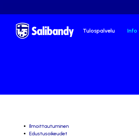
Tulospalvelu
Info
Ilmoittautuminen
Edustusoikeudet