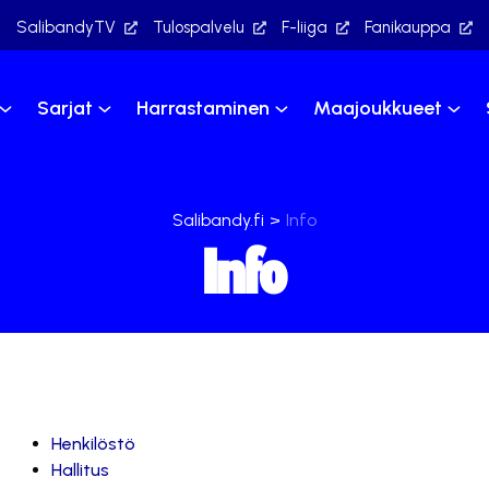
SalibandyTV
Tulospalvelu
F-liiga
Fanikauppa
Sarjat
Harrastaminen
Maajoukkueet
Salibandy.fi
>
Info
Info
Henkilöstö
Hallitus