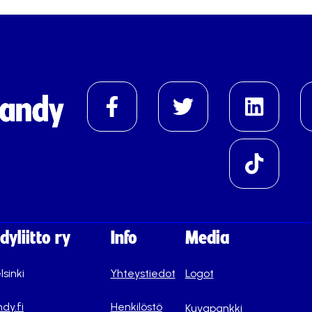
yliitto ry
Info
Media
lsinki
Yhteystiedot
Logot
dy.fi
Henkilöstö
Kuvapankki