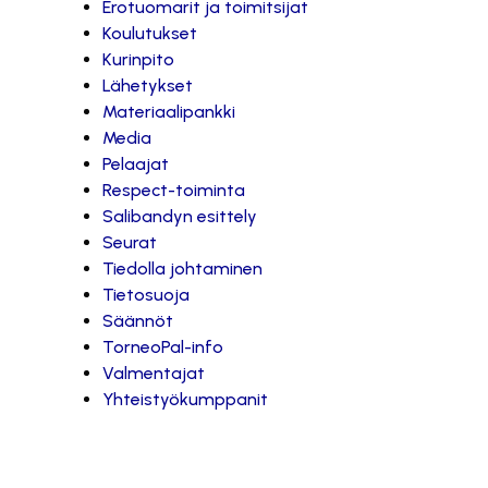
Erotuomarit ja toimitsijat
Koulutukset
Kurinpito
Lähetykset
Materiaalipankki
Media
Pelaajat
Respect-toiminta
Salibandyn esittely
Seurat
Tiedolla johtaminen
Tietosuoja
Säännöt
TorneoPal-info
Valmentajat
Yhteistyökumppanit