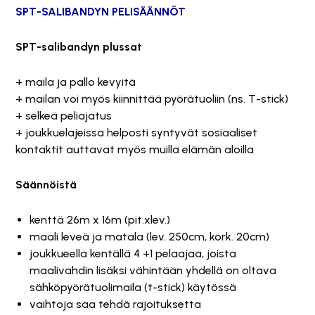
SPT-SALIBANDYN PELISÄÄNNÖT
SPT-salibandyn plussat
+ maila ja pallo kevyitä
+ mailan voi myös kiinnittää pyörätuoliin (ns. T-stick)
+ selkeä peliajatus
+ joukkuelajeissa helposti syntyvät sosiaaliset
kontaktit auttavat myös muilla elämän aloilla
Säännöistä
kenttä 26m x 16m (pit.xlev.)
maali leveä ja matala (lev. 250cm, kork. 20cm)
joukkueella kentällä 4 +1 pelaajaa, joista
maalivahdin lisäksi vähintään yhdellä on oltava
sähköpyörätuolimaila (t-stick) käytössä
vaihtoja saa tehdä rajoituksetta