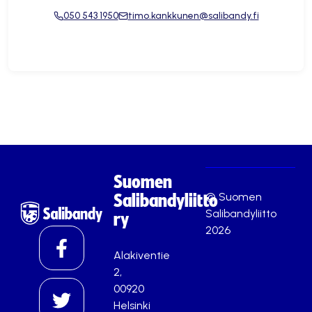
050 543 1950
timo.kankkunen@salibandy.fi
Suomen
© Suomen
Salibandyliitto
Salibandyliitto
ry
2026
Alakiventie
2,
00920
Helsinki