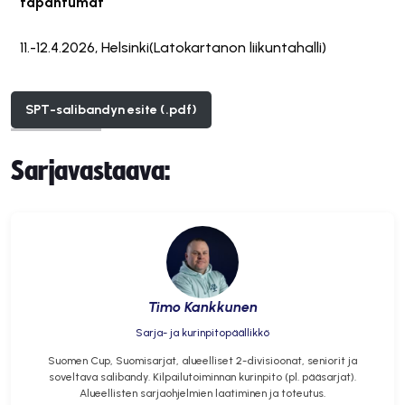
tapahtumat
11.-12.4.2026, Helsinki(Latokartanon liikuntahalli)
SPT-salibandyn esite (.pdf)
Sarjavastaava:
Timo Kankkunen
Sarja- ja kurinpitopäällikkö
Suomen Cup, Suomisarjat, alueelliset 2-divisioonat, seniorit ja
soveltava salibandy. Kilpailutoiminnan kurinpito (pl. pääsarjat).
Alueellisten sarjaohjelmien laatiminen ja toteutus.