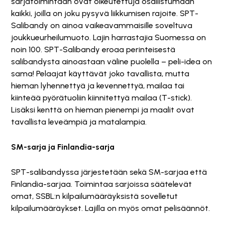
sarjatoimintaan ovat oikeutettuja osallistumaan
kaikki, joilla on joku pysyvä liikkumisen rajoite. SPT-
Salibandy on ainoa vaikeavammaisille soveltuva
joukkueurheilumuoto. Lajin harrastajia Suomessa on
noin 100. SPT-Salibandy eroaa perinteisestä
salibandysta ainoastaan väline puolella – peli-idea on
sama! Pelaajat käyttävät joko tavallista, mutta
hieman lyhennettyä ja kevennettyä, mailaa tai
kiinteää pyörätuoliin kiinnitettyä mailaa (T-stick).
Lisäksi kenttä on hieman pienempi ja maalit ovat
tavallista leveämpiä ja matalampia.
SM-sarja ja Finlandia-sarja
SPT-salibandyssa järjestetään sekä SM-sarjaa että
Finlandia-sarjaa. Toimintaa sarjoissa säätelevät
omat, SSBL:n kilpailumääräyksistä sovelletut
kilpailumääräykset. Lajilla on myös omat pelisäännöt.