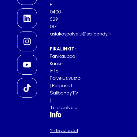
P.
0400-
529
017
asiakaspalvelu@salibandy.fi
PIKALINKIT:
Fanikauppa
|
Kausi-
info
Palvelusivusto
|
Pelipassit
SalibandyTV
|
Tulospalvelu
Info
Yhteystiedot