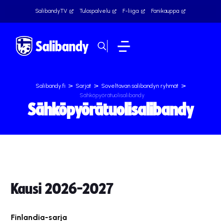
SalibandyTV
Tulospalvelu
F-liiga
Fanikauppa
>
>
>
Salibandy.fi
Sarjat
Soveltavan salibandyn ryhmät
Sähköpyörätuolisalibandy
Sähköpyörätuolisalibandy
Kausi 2026-2027
Finlandia-sarja