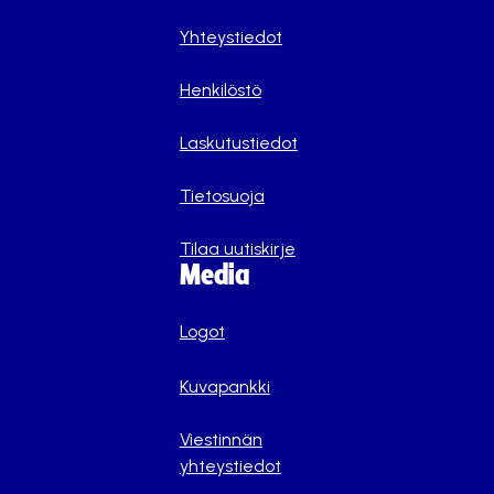
Yhteystiedot
Henkilöstö
Laskutustiedot
Tietosuoja
Tilaa uutiskirje
Media
Logot
Kuvapankki
Viestinnän
yhteystiedot