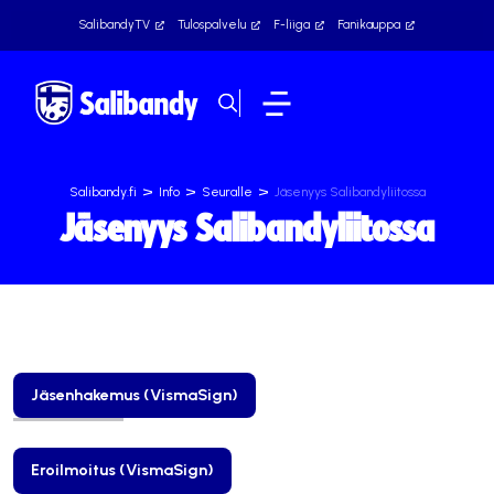
SalibandyTV
Tulospalvelu
F-liiga
Fanikauppa
>
>
>
Salibandy.fi
Info
Seuralle
Jäsenyys Salibandyliitossa
Jäsenyys Salibandyliitossa
Jäsenhakemus (VismaSign)
Eroilmoitus (VismaSign)