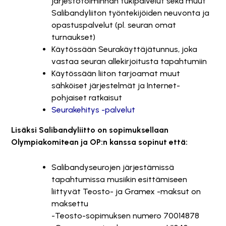
järjestötoiminnan tukipalvelut sekä muut
Salibandyliiton työntekijöiden neuvonta ja
opastuspalvelut (pl. seuran omat
turnaukset)
Käytössään Seurakäyttäjätunnus, joka
vastaa seuran allekirjoitusta tapahtumiin
Käytössään liiton tarjoamat muut
sähköiset järjestelmät ja Internet-
pohjaiset ratkaisut
Seurakehitys -palvelut
Lisäksi Salibandyliitto on sopimuksellaan
Olympiakomitean ja OP:n kanssa sopinut että:
Salibandyseurojen järjestämissä
tapahtumissa musiikin esittämiseen
liittyvät Teosto- ja Gramex -maksut on
maksettu
-Teosto-sopimuksen numero 70014878