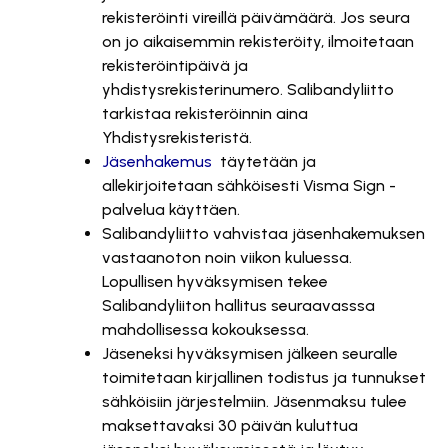
rekisteröinti vireillä päivämäärä. Jos seura
on jo aikaisemmin rekisteröity, ilmoitetaan
rekisteröintipäivä ja
yhdistysrekisterinumero. Salibandyliitto
tarkistaa rekisteröinnin aina
Yhdistysrekisteristä.
Jäsenhakemus
täytetään ja
allekirjoitetaan sähköisesti Visma Sign -
palvelua käyttäen.
Salibandyliitto vahvistaa jäsenhakemuksen
vastaanoton noin viikon kuluessa.
Lopullisen hyväksymisen tekee
Salibandyliiton hallitus seuraavasssa
mahdollisessa kokouksessa.
Jäseneksi hyväksymisen jälkeen seuralle
toimitetaan kirjallinen todistus ja tunnukset
sähköisiin järjestelmiin. Jäsenmaksu tulee
maksettavaksi 30 päivän kuluttua