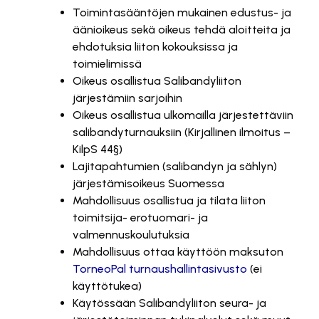
Toimintasääntöjen mukainen edustus- ja
äänioikeus sekä oikeus tehdä aloitteita ja
ehdotuksia liiton kokouksissa ja
toimielimissä
Oikeus osallistua Salibandyliiton
järjestämiin sarjoihin
Oikeus osallistua ulkomailla järjestettäviin
salibandyturnauksiin (Kirjallinen ilmoitus –
KilpS 44§)
Lajitapahtumien (salibandyn ja sählyn)
järjestämisoikeus Suomessa
Mahdollisuus osallistua ja tilata liiton
toimitsija- erotuomari- ja
valmennuskoulutuksia
Mahdollisuus ottaa käyttöön maksuton
TorneoPal turnaushallintasivusto
(ei
käyttötukea)
Käytössään Salibandyliiton seura- ja