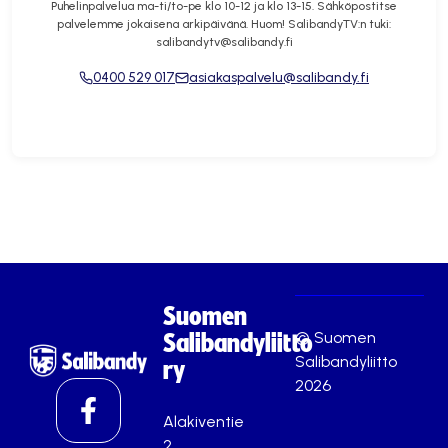
Puhelinpalvelua ma-ti/to-pe klo 10-12 ja klo 13-15. Sähköpostitse
palvelemme jokaisena arkipäivänä. Huom! SalibandyTV:n tuki:
salibandytv@salibandy.fi
0400 529 017
asiakaspalvelu@salibandy.fi
Suomen
© Suomen
Salibandyliitto
Salibandyliitto
ry
2026
Alakiventie
2,