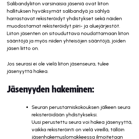
Salibandyliiton varsinaisia jäseniä ovat liiton
hallituksen hyväksymät salibandyä ja sählyä
harrastavat rekisteröidyt yhdistykset sekä näiden
muodostamat rekisteröidyt piiri- ja aluejärjestöt.
Liiton jäsenten on sitouduttava noudattamaan liiton
sääntöjä ja myös niiden yhteisöjen sääntöjä, joiden
jäsen liitto on.
Jos seurasi ei ole vielä liiton jäsenseura, tulee
jäsenyyttä hakea.
Jäsenyyden hakeminen:
Seuran perustamiskokouksen jälkeen seura
rekisteröidään yhdistykseksi.
Uusi perustettu seura voi hakea jäsenyyttä,
vaikka rekisteröinti on vielä vireillä, tällöin
jäsenhakemuslomakkeessa ilmoitetaan