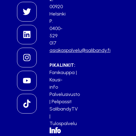
00920
Helsinki
P.
0400-
529
017
asiakaspalvelu@salibandy.fi
PIKALINKIT:
Fanikauppa
|
Kausi-
info
Palvelusivusto
|
Pelipassit
SalibandyTV
|
Tulospalvelu
Info