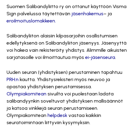
Suomen Salibandyliitto ry on ottanut käyttöön Visma
Sign palvelussa täytettävän
jäsenhakemus
– ja
eroilmoituslomakkeen.
Salibandyliiton alaisiin kilpasarjoihin osallistumisen
edellytyksenä on Salibandyliiton jäsenyys. Jäsenyyttä
voi hakea vain rekisteröity yhdistys. Alimmille aikuisten
sarjatasoille voi ilmoittautua myös
ei-jäsenseura
.
Uuden seuran (yhdistyksen) perustaminen tapahtuu
PRH:n
kautta. Yhdistysrekisteri myös neuvoo ja
opastaa yhdistyksen perustamisessa.
Olympiakomitean
sivuilta voi puolestaan ladata
salibandyynkin soveltuvat yhdistyksen mallisäännöt
ja katsoa vinkkejä seuran perustamiseen.
Olympiakomitean
helpdesk
vastaa kaikkiin
seuratoimintaan liittyviin kysymyksiin.