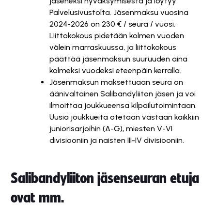
jäseneksi hyväksymisestä ja löytyy
Palvelusivustolta. Jäsenmaksu vuosina
2024-2026 on 230 € / seura / vuosi.
Liittokokous pidetään kolmen vuoden
välein marraskuussa, ja liittokokous
päättää jäsenmaksun suuruuden aina
kolmeksi vuodeksi eteenpäin kerralla.
Jäsenmaksun maksettuaan seura on
äänivaltainen Salibandyliiton jäsen ja voi
ilmoittaa joukkueensa kilpailutoimintaan.
Uusia joukkueita otetaan vastaan kaikkiin
juniorisarjoihin (A-G), miesten V-VI
divisiooniin ja naisten III-IV divisiooniin.
Salibandyliiton jäsenseuran etuja
ovat mm.