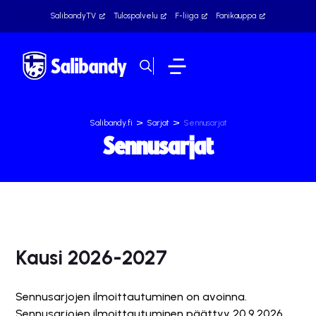
SalibandyTV
Tulospalvelu
F-liiga
Fanikauppa
>
>
Salibandy.fi
Sarjat
Sennusarjat
Sennusarjat
Kausi 2026-2027
Sennusarjojen ilmoittautuminen on avoinna.
Sennusarjojen ilmoittautuminen päättyy 20.9.2026.