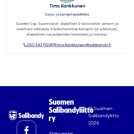
Timo Kankkunen
Sarja- ja kurinpitopäällikkö
Suomen Cup, Suomisarjat, alueelliset 2-divisioonat, seniorit ja
soveltava salibandy. Kilpailutoiminnan kurinpito (pl. pääsarjat).
Alueellisten sarjaohjelmien laatiminen ja toteutus.
050 543 1950
timo.kankkunen@salibandy.fi
Suomen
© Suomen
Salibandyliitto
Salibandyliitto
ry
2026
Alakiventie