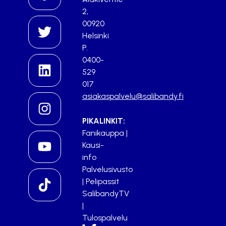
2,
00920
Helsinki
P.
0400-
529
017
asiakaspalvelu@salibandy.fi
PIKALINKIT:
Fanikauppa
|
Kausi-
info
Palvelusivusto
|
Pelipassit
SalibandyTV
|
Tulospalvelu