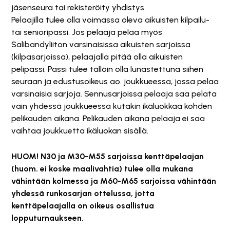
jäsenseura tai rekisteröity yhdistys.
Pelaajilla tulee olla voimassa oleva aikuisten kilpailu-
tai senioripassi. Jos pelaaja pelaa myös
Salibandyliiton varsinaisissa aikuisten sarjoissa
(kilpasarjoissa), pelaajalla pitää olla aikuisten
pelipassi. Passi tulee tällöin olla lunastettuna siihen
seuraan ja edustusoikeus ao. joukkueessa, jossa pelaa
varsinaisia sarjoja. Sennusarjoissa pelaaja saa pelata
vain yhdessä joukkueessa kutakin ikäluokkaa kohden
pelikauden aikana. Pelikauden aikana pelaaja ei saa
vaihtaa joukkuetta ikäluokan sisällä.
HUOM! N30 ja M30-M55 sarjoissa kenttäpelaajan
(huom. ei koske maalivahtia) tulee olla mukana
vähintään kolmessa ja M60-M65 sarjoissa vähintään
yhdessä runkosarjan ottelussa, jotta
kenttäpelaajalla on oikeus osallistua
lopputurnaukseen.