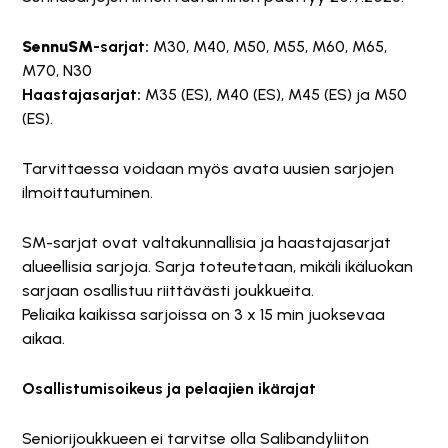
SennuSM
-sarjat:
M30, M40, M50, M55, M60, M65,
M70, N30
Haastajasarjat:
M35 (ES), M40 (ES), M45 (ES) ja M50
(ES).
Tarvittaessa voidaan myös avata uusien sarjojen
ilmoittautuminen.
SM-sarjat ovat valtakunnallisia ja haastajasarjat
alueellisia sarjoja. Sarja toteutetaan, mikäli ikäluokan
sarjaan osallistuu riittävästi joukkueita.
Peliaika kaikissa sarjoissa on 3 x 15 min juoksevaa
aikaa.
Osallistumisoikeus ja pelaajien ikärajat
Seniorijoukkueen ei tarvitse olla Salibandyliiton