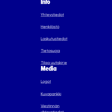
Info
Yhteystiedot
Henkilöstö
Laskutustiedot
Tietosuoja
Tilaa uutiskirje
Media
Logot
Kuvapankki
Viestinnän
yhteystiedot