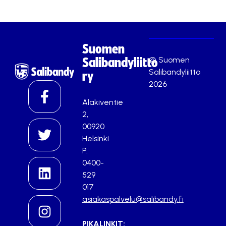
Suomen
© Suomen
Salibandyliitto
Salibandyliitto
ry
2026
Alakiventie
2,
00920
Helsinki
P.
0400-
529
017
asiakaspalvelu@salibandy.fi
PIKALINKIT: