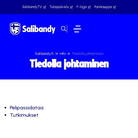
SalibandyTV
Tulospalvelu
F-liiga
Fanikauppa
>
>
Salibandy.fi
Info
Tiedolla johtaminen
Tiedolla johtaminen
Pelipassidataa
Tutkimukset