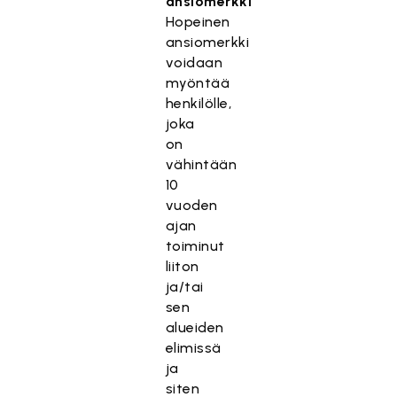
ansiomerkki
Hopeinen
ansiomerkki
voidaan
myöntää
henkilölle,
joka
on
vähintään
10
vuoden
ajan
toiminut
liiton
ja/tai
sen
alueiden
elimissä
ja
siten