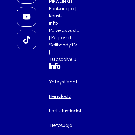
PIKALINKIT:
Fanikauppa
|
Kausi-
info
Palvelusivusto
|
Pelipassit
SalibandyTV
|
Tulospalvelu
Info
Yhteystiedot
Henkilöstö
Laskutustiedot
Tietosuoja