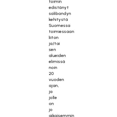
toimin
edistänyt
salibandyn
kehitystä
Suomessa
toimiessaan
liiton
ja/tai
sen
alueiden
elimissä
noin
20
vuoden
ajan,
ja
jolle
on
jo
aikaisemmin