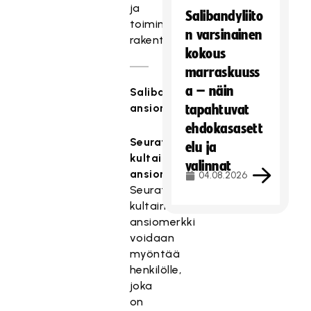
ja
Salibandyliito
toimintaedellytysten
n varsinainen
rakentamisessa.
kokous
marraskuuss
a – näin
Salibandyliiton
ansiomerkit
tapahtuvat
ehdokasasett
Seuratoiminnan
elu ja
kultainen
valinnat
ansiomerkki
04.08.2026
Seuratoiminnan
kultainen
ansiomerkki
voidaan
myöntää
henkilölle,
joka
on