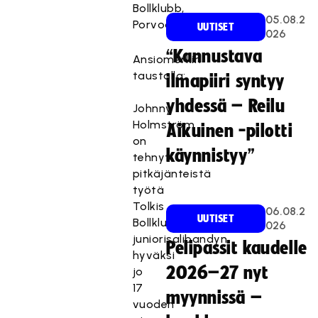
Bollklubb,
05.08.2
Porvoo
UUTISET
026
“Kannustava
Ansiomerkin
taustalla:
ilmapiiri syntyy
yhdessä – Reilu
Johnny
Holmström
Aikuinen -pilotti
on
käynnistyy”
tehnyt
pitkäjänteistä
työtä
Tolkis
06.08.2
UUTISET
Bollklubbin
026
juniorisalibandyn
Pelipassit kaudelle
hyväksi
2026–27 nyt
jo
17
myynnissä –
vuoden