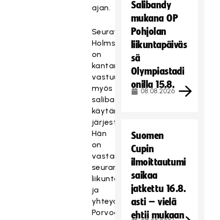
Salibandy
ajan.
mukana OP
Pohjolan
Seuratoimijana
Holmström
liikuntapäiväs
on
sä
kantanut
Olympiastadi
vastuuta
onilla 15.8.
myös
08.08.2026
salibandytoiminnan
käytännön
järjestelyistä.
Hän
Suomen
on
Cupin
vastannut
ilmoittautumi
seuransa
saikaa
liikuntapaikkavarauksista
jatkettu 16.8.
ja
yhteydenpidosta
asti – vielä
Porvoon
ehtii mukaan