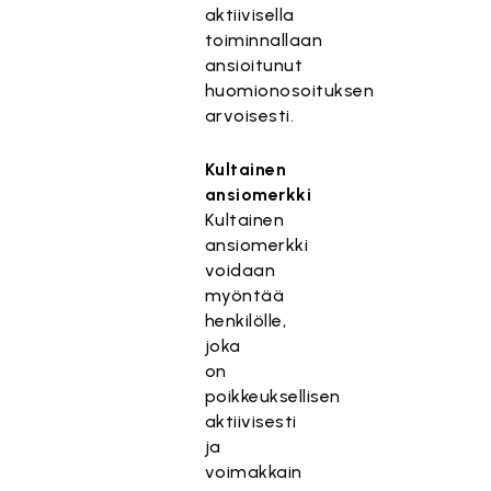
aktiivisella
toiminnallaan
ansioitunut
huomionosoituksen
arvoisesti.
Kultainen
ansiomerkki
Kultainen
ansiomerkki
voidaan
myöntää
henkilölle,
joka
on
poikkeuksellisen
aktiivisesti
ja
voimakkain