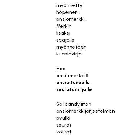
myönnetty
hopeinen
ansiomerkki.
Merkin
lisäksi
saajalle
myönnetään
kunniakirja.
Hae
ansiomerkkiä
ansioituneelle
seuratoimijalle
Salibandyliiton
ansiomerkkijärjestelmän
avulla
seurat
voivat