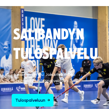
SALIBANDYN
TULOSPALVELU
Jokainen ottelu. Jokainen maali.
Salibandyn tulospalvelussa.
Tulospalveluun