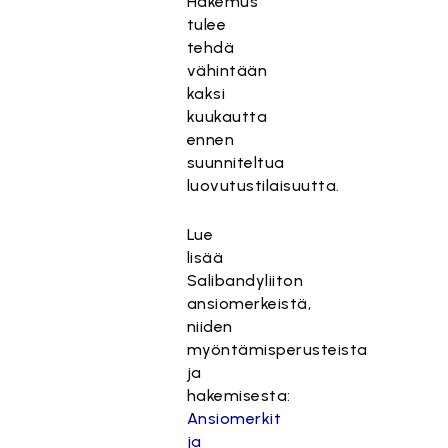
Hakemus
tulee
tehdä
vähintään
kaksi
kuukautta
ennen
suunniteltua
luovutustilaisuutta.
Lue
lisää
Salibandyliiton
ansiomerkeistä,
niiden
myöntämisperusteista
ja
hakemisesta:
Ansiomerkit
ja