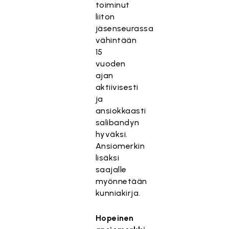
toiminut
liiton
jäsenseurassa
vähintään
15
vuoden
ajan
aktiivisesti
ja
ansiokkaasti
salibandyn
hyväksi.
Ansiomerkin
lisäksi
saajalle
myönnetään
kunniakirja.
Hopeinen