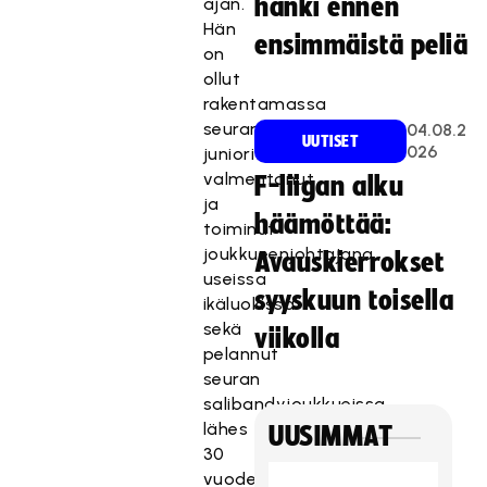
hanki ennen
ajan.
Hän
ensimmäistä peliä
on
ollut
rakentamassa
seuran
04.08.2
UUTISET
026
junioritoimintaa,
valmentanut
F-liigan alku
ja
häämöttää:
toiminut
joukkueenjohtajana
Avauskierrokset
useissa
syyskuun toisella
ikäluokissa
sekä
viikolla
pelannut
seuran
salibandyjoukkueissa
lähes
UUSIMMAT
30
vuoden