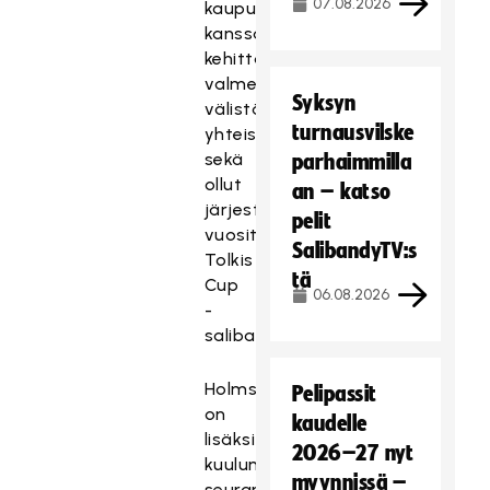
07.08.2026
kaupungin
kanssa,
kehittänyt
valmentajien
Syksyn
välistä
turnausvilske
yhteistyötä
sekä
parhaimmilla
ollut
an – katso
järjestämässä
pelit
vuosittaista
SalibandyTV:s
Tolkis
tä
Cup
06.08.2026
-
salibandytapahtumaa.
Holmström
Pelipassit
on
kaudelle
lisäksi
2026–27 nyt
kuulunut
myynnissä –
seuran