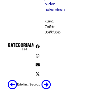
niiden
hakeminen
Kuva:
Tolkis
Bollklubb
Uuti
KATEGORIA:
JAA:
set
Edellinen
Seuraava