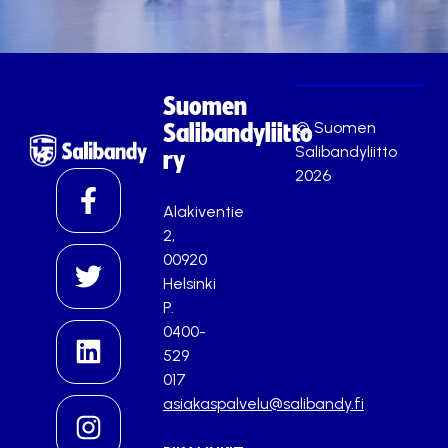
Suomen
© Suomen
Salibandyliitto
Salibandyliitto
ry
2026
Alakiventie
2,
00920
Helsinki
P.
0400-
529
017
asiakaspalvelu@salibandy.fi