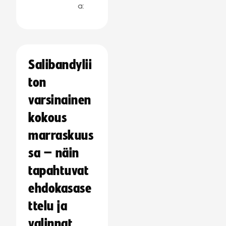
a:
Salibandylii
ton
varsinainen
kokous
marraskuus
sa – näin
tapahtuvat
ehdokasase
ttelu ja
valinnat