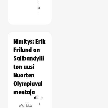
j
a
:
Nimitys: Erik
Frilund on
Salibandylii
ton uusi
Nuorten
Olympiaval
mentaja
L
2
u
Markku