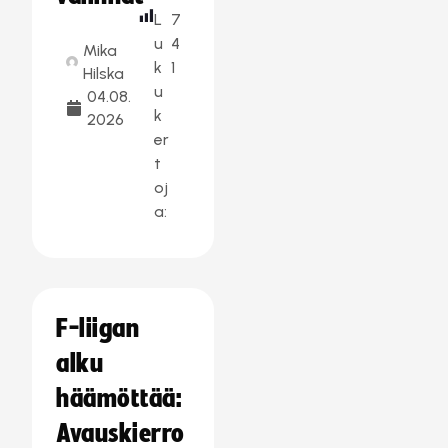
L
7
u
4
Mika
k
1
Hilska
u
04.08.
k
2026
er
t
oj
a:
F-liigan
alku
häämöttää:
Avauskierro