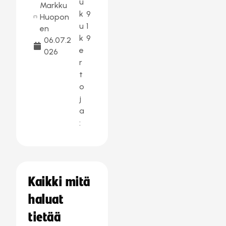
u
Markku
k
9
Huopon
u
1
en
k
9
06.07.2
e
026
r
t
o
j
a
:
Kaikki mitä
haluat
tietää