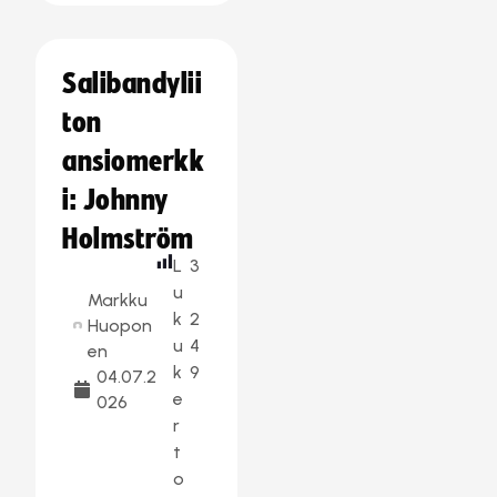
Salibandylii
ton
ansiomerkk
i: Johnny
Holmström
L
3
u
Markku
k
2
Huopon
u
4
en
k
9
04.07.2
e
026
r
t
o