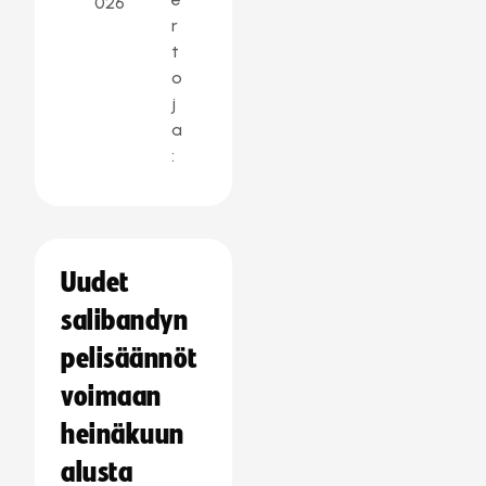
026
r
t
o
j
a
:
Uudet
salibandyn
pelisäännöt
voimaan
heinäkuun
alusta