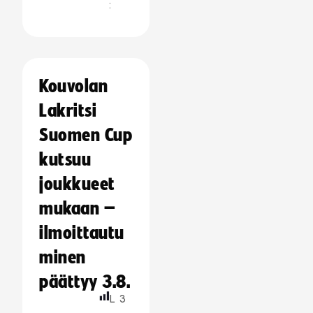
:
Kouvolan
Lakritsi
Suomen Cup
kutsuu
joukkueet
mukaan –
ilmoittautu
minen
päättyy 3.8.
L
3