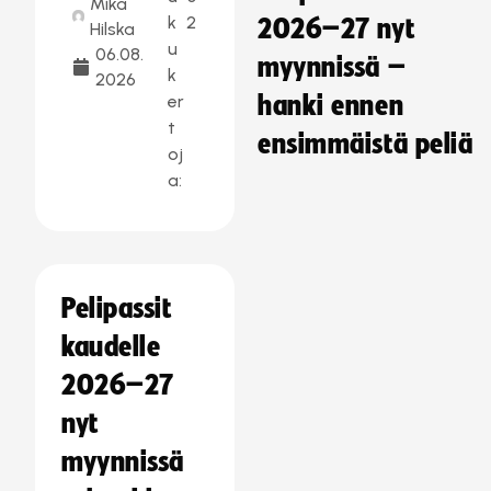
Mika
k
2
2026–27 nyt
Hilska
u
06.08.
myynnissä –
k
2026
er
hanki ennen
t
ensimmäistä peliä
oj
a:
Pelipassit
kaudelle
2026–27
nyt
myynnissä