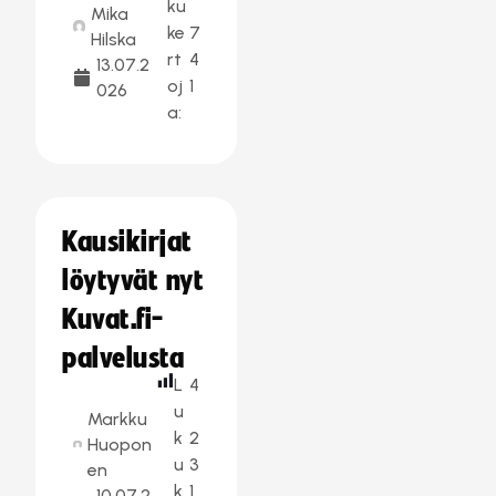
ku
Mika
ke
7
Hilska
rt
4
13.07.2
oj
1
026
a:
Kausikirjat
löytyvät nyt
Kuvat.fi-
palvelusta
L
4
u
Markku
k
2
Huopon
u
3
en
k
1
10.07.2