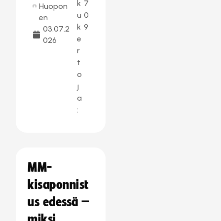
k
7
Huopon
u
0
en
k
9
03.07.2
e
026
r
t
o
j
a
:
MM-
kisaponnist
us edessä –
miksi