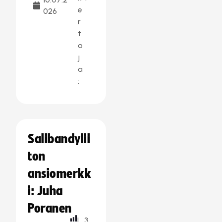
e
026
r
t
o
j
a
:
Salibandylii
ton
ansiomerkk
i: Juha
Poranen
L
3