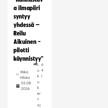
a ilmapiiri
syntyy
yhdessä –
Reilu
Aikuinen -
pilotti
käynnistyy”
L
6
u
4
Mika
k
1
Hilska
u
05.08.
k
2026
er
t
oj