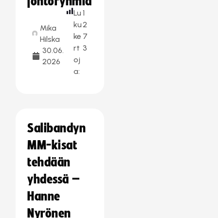
johtoryhmiä
Lu
1
ku
2
Mika
ke
7
Hilska
rt
3
30.06.
oj
2026
a:
Salibandyn
MM-kisat
tehdään
yhdessä –
Hanne
Nyrönen