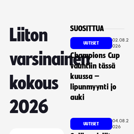
SUOSITTUA
Liiton
02.08.2
UUTISET
026
varsinainen
Champions Cup
vauhtiin tässä
kuussa –
kokous
lipunmyynti jo
auki
2026
04.08.2
UUTISET
026