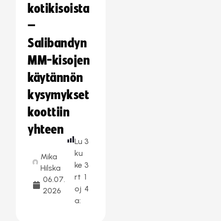
kotikisoista
–
Salibandyn
MM-kisojen
käytännön
kysymykset
koottiin
yhteen
Lu
3
ku
Mika
ke
3
Hilska
rt
1
06.07.
oj
4
2026
a: