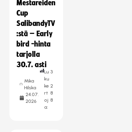
Mestareiden
Cup
SalibandyTV
:stä – Early
bird -hinta
tarjolla
30.7. asti
Lu
3
ku
Mika
ke
2
Hilska
rt
8
24.07.
oj
8
2026
a: