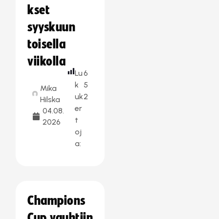
kset
syyskuun
toisella
viikolla
Lu
6
k
5
Mika
uk
2
Hilska
er
04.08.
t
2026
oj
a:
Champions
Cup vauhtiin