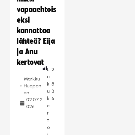
vapaaehtois
eksi
kannattaa
lähteä? Eija
ja Anu
kertovat
L
2
u
Markku
k
8
Huopon
u
3
en
k
6
02.07.2
e
026
r
t
o
j