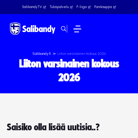
SalibandyTV
Tulospalvelu
F-liiga
Fanikauppa
>
Salibandy.fi
Liiton varsinainen kokous 2026
Liiton varsinainen kokous
2026
Saisiko olla lisää uutisia..?