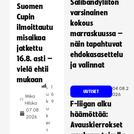
Salibandyliiton
Suomen
varsinainen
Cupin
kokous
ilmoittautu
marraskuussa –
misaikaa
näin tapahtuvat
jatkettu
ehdokasasettelu
16.8. asti –
ja valinnat
vielä ehtii
mukaan
L
1
04.08.2
UUTISET
u
6
026
Mika
k
9
F-liigan alku
Hilska
u
07.08.
häämöttää:
k
2026
er
Avauskierrokset
t