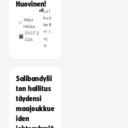
Huovinen!
Lu
1
ku
6
Mika
ke
8
Hilska
rt
1
01.07.2
oj
026
a:
Salibandylii
ton hallitus
täydensi
maajoukkue
iden