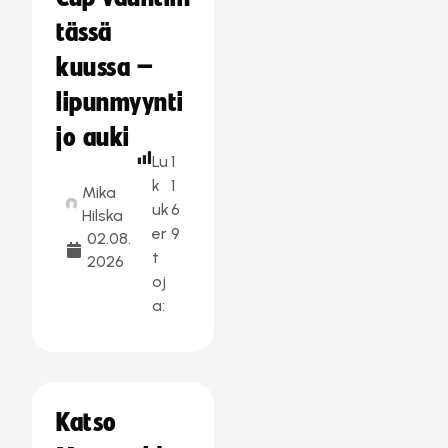
tässä
kuussa –
lipunmyynti
jo auki
Lu
1
k
1
Mika
uk
6
Hilska
er
9
02.08.
t
2026
oj
a:
Katso