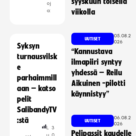
syyskuun toisella
oj
a:
viikolla
05.08.2
UUTISET
026
Syksyn
“Kannustava
turnausvilsk
ilmapiiri syntyy
e
yhdessä – Reilu
parhaimmill
Aikuinen -pilotti
aan – katso
käynnistyy”
pelit
SalibandyTV
06.08.2
:stä
UUTISET
026
L
3
Pelipassit kaudelle
u
0