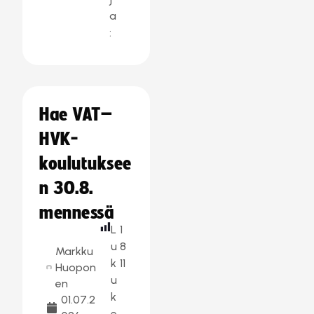
a
:
Hae VAT–
HVK-
koulutuksee
n 30.8.
mennessä
L
1
u
8
Markku
k
11
Huopon
u
en
k
01.07.2
e