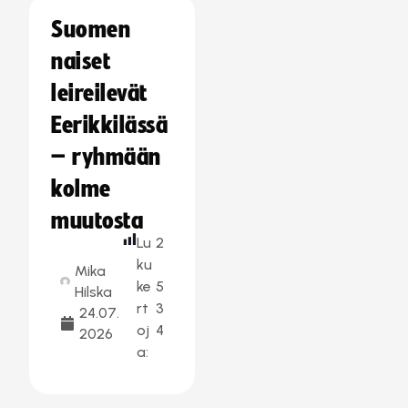
Suomen
naiset
leireilevät
Eerikkilässä
– ryhmään
kolme
muutosta
Lu
2
ku
Mika
ke
5
Hilska
rt
3
24.07.
oj
4
2026
a: