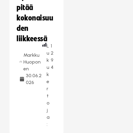
pitää
kokonaisuu
den
liikkeessä
L
1
u
2
Markku
k
9
Huopon
u
4
en
k
30.06.2
e
026
r
t
o
j
a
: