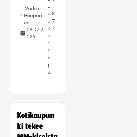
u
Markku
k
8
Huopon
u
7
en
k
7
09.07.2
e
026
r
t
o
j
a
:
Kotikaupun
ki tekee