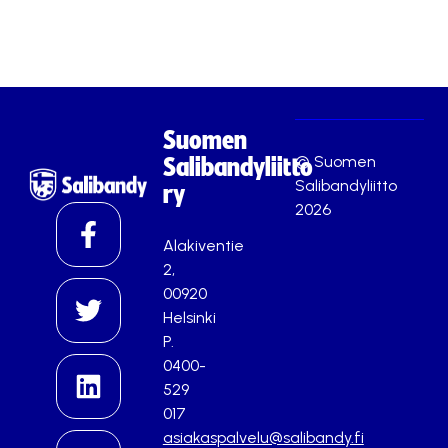
Suomen
© Suomen
Salibandyliitto
Salibandyliitto
ry
2026
Alakiventie
2,
00920
Helsinki
P.
0400-
529
017
asiakaspalvelu@salibandy.fi