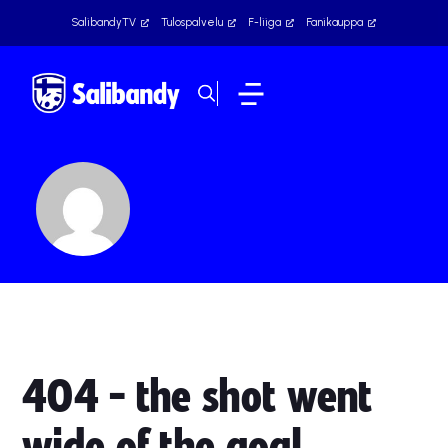
SalibandyTV
Tulospalvelu
F-liiga
Fanikauppa
404 - the shot went