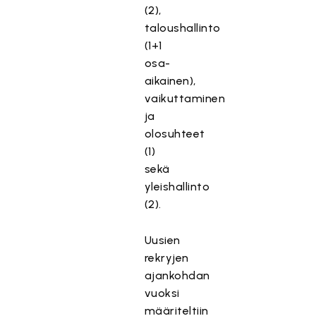
(2),
taloushallinto
(1+1
osa-
aikainen),
vaikuttaminen
ja
olosuhteet
(1)
sekä
yleishallinto
(2).
Uusien
rekryjen
ajankohdan
vuoksi
määriteltiin