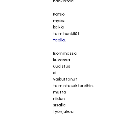
hankintaa.
Katso
myös:
kaikki
toimihenkilöt
täällä
.
Isommassa
kuvassa
uudistus
ei
vaikuttanut
toimintasektoreihin,
mutta
niiden
sisällä
työnjakoa