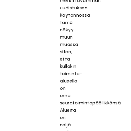
merkittävämmän
uudistuksen.
Käytännössä
tämä
näkyy
muun
muassa
siten,
että
kullakin
toiminta-
alueella
on
oma
seuratoimintapäällikkönsä.
Alueita
on
neljä: