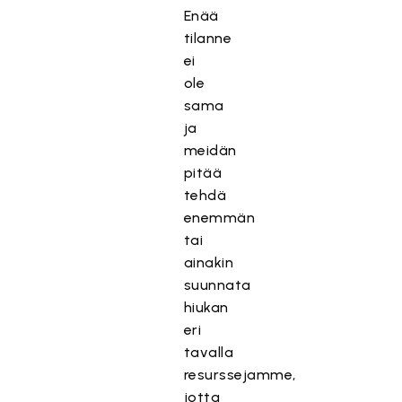
Enää
tilanne
ei
ole
sama
ja
meidän
pitää
tehdä
enemmän
tai
ainakin
suunnata
hiukan
eri
tavalla
resurssejamme,
jotta