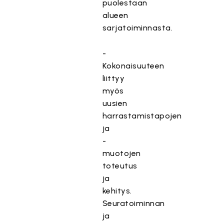
puolestaan
alueen
sarjatoiminnasta.
-
Kokonaisuuteen
liittyy
myös
uusien
harrastamistapojen
ja
-
muotojen
toteutus
ja
kehitys.
Seuratoiminnan
ja