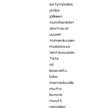
siirtymäaika,
jonka
jälkeen
toimihenkilöt
aloittavat
uusien
toimenkuvien
mukaisissa
tehtävissään.
Tätä
oli
kaavailtu
loka-
marraskuulle,
mutta
korona
muutti
nämäkin