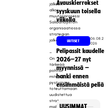
Avauskierrokset
jälkeen
alkoi
syyskuun toisella
muutosprosessi
viikolla
Salibandyliiton
organisaatiossa
strategian
06.08.2
jalkauttamiseksi.
UUTISET
026
Pelipassit kaudelle
–
On
2026–27 nyt
tärkeää
myynnissä –
pohtia,
hanki ennen
miten
pystymme
ensimmäistä peliä
toteuttamaan
uudistettua
strategiaa
UUSIMMAT
mahdollisimman