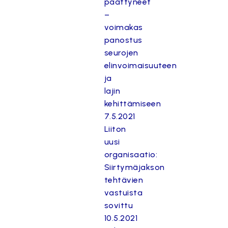
päättyneet
–
voimakas
panostus
seurojen
elinvoimaisuuteen
ja
lajin
kehittämiseen
7.5.2021
Liiton
uusi
organisaatio:
Siirtymäjakson
tehtävien
vastuista
sovittu
10.5.2021