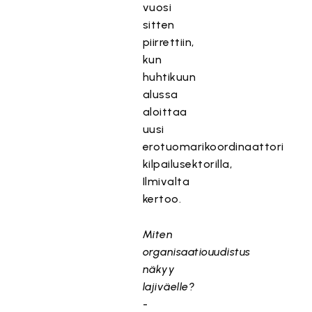
vuosi
sitten
piirrettiin,
kun
huhtikuun
alussa
aloittaa
uusi
erotuomarikoordinaattori
kilpailusektorilla,
Ilmivalta
kertoo.
Miten
organisaatiouudistus
näkyy
lajiväelle?
-