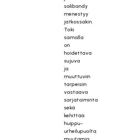
salibandy
menestyy
jatkossakin.
Toki
samalla
on
hoidettava
sujuva
ja
muuttuviin
tarpeisiin
vastaava
sarjatoiminta
sekä
kehittää
huippu-
urheilupuolta
muutamia