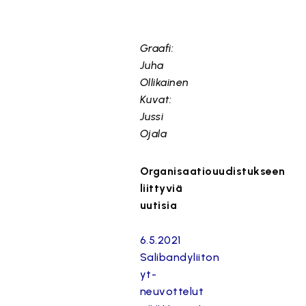
Graafi:
Juha
Ollikainen
Kuvat:
Jussi
Ojala
Organisaatiouudistukseen
liittyviä
uutisia
6.5.2021
Salibandyliiton
yt-
neuvottelut