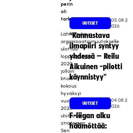
perin
oli
tarkoitettu.
05.08.2
UUTISET
026
Lähtölaukaus
“Kannustava
organisaatiomuutokselle
ilmapiiri syntyy
ulottuu
yhdessä – Reilu
loppusyksyyn
2020,
Aikuinen -pilotti
jolloin
käynnistyy”
liiton
kokous
hyväksyi
04.08.2
vuoteen
UUTISET
026
2026
F-liigan alku
ulottuvan
strategian.
häämöttää:
Sen