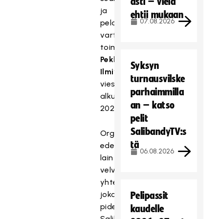
asti – vielä
ja
ehtii mukaan
07.08.2026
pelaajia
varten,
toiminnanjohtaja
Pekka
Syksyn
Ilmivalta
turnausvilske
viestitti
parhaimmilla
alkuvuodesta
an – katso
2021.
pelit
SalibandyTV:s
Organisaatiomuutosta
tä
edelsi
06.08.2026
lain
velvoittama
yhteistoimintamenettely,
joka
Pelipassit
pidettiin
kaudelle
Salibandyliitossa