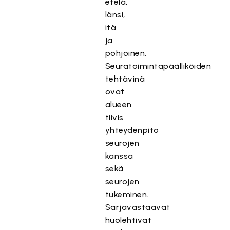
etelä,
länsi,
itä
ja
pohjoinen.
Seuratoimintapäälliköiden
tehtävinä
ovat
alueen
tiivis
yhteydenpito
seurojen
kanssa
sekä
seurojen
tukeminen.
Sarjavastaavat
huolehtivat