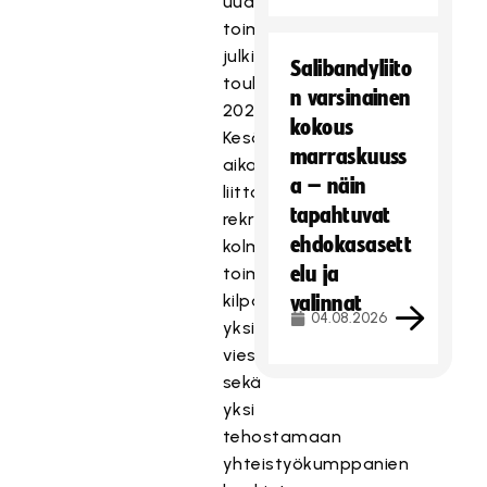
uudet
toimenkuvat
julkistettiin
Salibandyliito
toukokuussa
n varsinainen
2021.
kokous
Kesän
marraskuuss
aikana
a – näin
liittoon
tapahtuvat
rekrytoitiin
ehdokasasett
kolme
elu ja
toimihenkilöä
kilpailusektorille,
valinnat
04.08.2026
yksi
viestintään
sekä
yksi
tehostamaan
yhteistyökumppanien