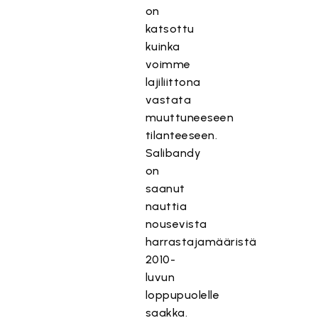
on
katsottu
kuinka
voimme
lajiliittona
vastata
muuttuneeseen
tilanteeseen.
Salibandy
on
saanut
nauttia
nousevista
harrastajamääristä
2010-
luvun
loppupuolelle
saakka.