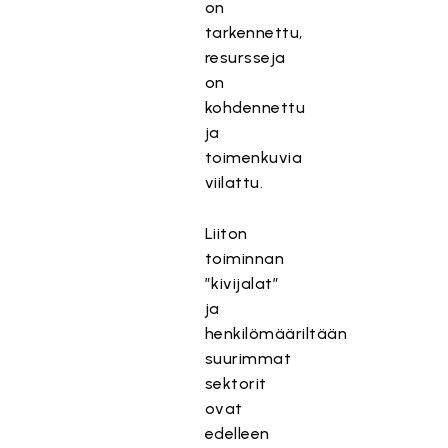
on
tarkennettu,
resursseja
on
kohdennettu
ja
toimenkuvia
viilattu.
Liiton
toiminnan
”kivijalat”
ja
henkilömääriltään
suurimmat
sektorit
ovat
edelleen