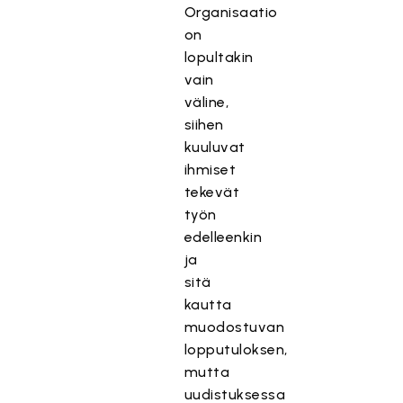
Organisaatio
on
lopultakin
vain
väline,
siihen
kuuluvat
ihmiset
tekevät
työn
edelleenkin
ja
sitä
kautta
muodostuvan
lopputuloksen,
mutta
uudistuksessa