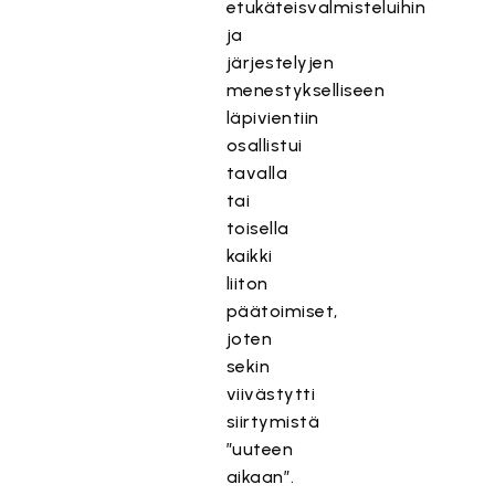
etukäteisvalmisteluihin
ja
järjestelyjen
menestykselliseen
läpivientiin
osallistui
tavalla
tai
toisella
kaikki
liiton
päätoimiset,
joten
sekin
viivästytti
siirtymistä
”uuteen
aikaan”.