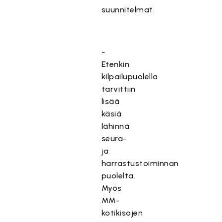
suunnitelmat.
-
Etenkin
kilpailupuolella
tarvittiin
lisää
käsiä
lähinnä
seura-
ja
harrastustoiminnan
puolelta.
Myös
MM-
kotikisojen