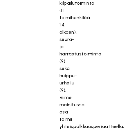
kilpailutoiminta
(11
toimihenkilöä
1.4.
alkaen),
seura-
ja
harrastustoiminta
(9)
sekä
huippu-
urheilu
(9).
Viime
mainitussa
osa
toimii
yhteispalkkausperiaatteella,