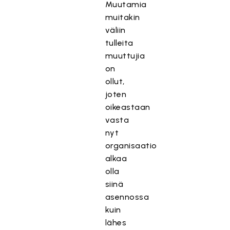
Muutamia
muitakin
väliin
tulleita
muuttujia
on
ollut,
joten
oikeastaan
vasta
nyt
organisaatio
alkaa
olla
siinä
asennossa
kuin
lähes