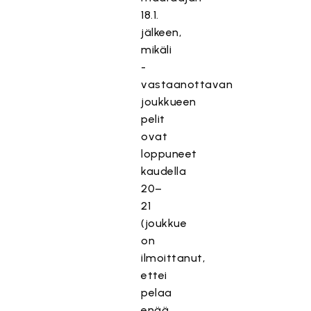
18.1.
jälkeen,
mikäli
-
vastaanottavan
joukkueen
pelit
ovat
loppuneet
kaudella
20–
21
(joukkue
on
ilmoittanut,
ettei
pelaa
enää