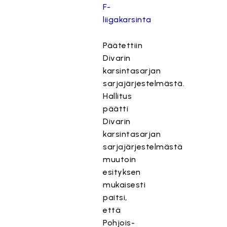
F-
liigakarsinta
Päätettiin
Divarin
karsintasarjan
sarjajärjestelmästä.
Hallitus
päätti
Divarin
karsintasarjan
sarjajärjestelmästä
muutoin
esityksen
mukaisesti
paitsi,
että
Pohjois-