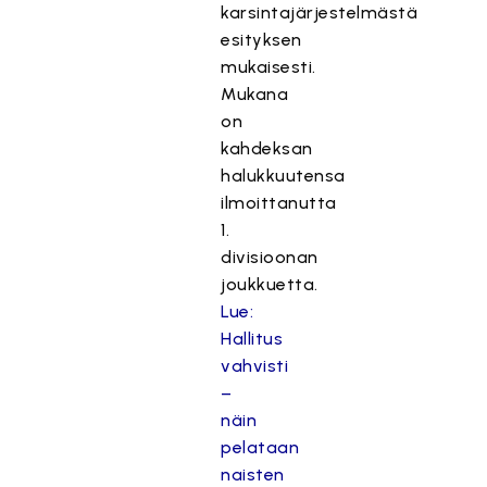
karsintajärjestelmästä
esityksen
mukaisesti.
Mukana
on
kahdeksan
halukkuutensa
ilmoittanutta
1.
divisioonan
joukkuetta.
Lue:
Hallitus
vahvisti
–
näin
pelataan
naisten