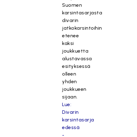
Suomen
karsintasarjasta
divarin
jatkokarsintoihin
etenee
kaksi
joukkuetta
alustavassa
esityksessä
olleen
yhden
joukkueen
sijaan.
Lue:
Divarin
karsintasarja
edessä
-