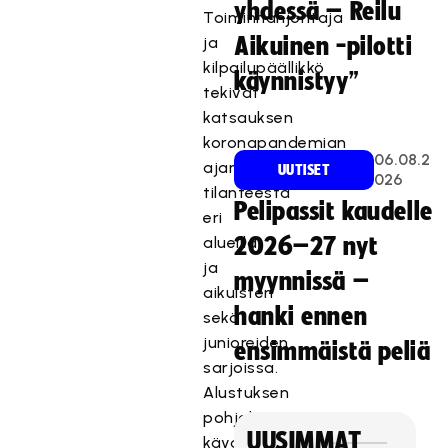
yhdessä – Reilu
Toiminnanjohtaja
ja
Aikuinen -pilotti
kilpailupäällikkö
käynnistyy”
tekivät
katsauksen
koronapandemian
06.08.2
ajankohtaisesta
UUTISET
026
tilanteesta
Pelipassit kaudelle
eri
alueilla
2026–27 nyt
ja
myynnissä –
aikuisten
hanki ennen
sekä
junioreiden
ensimmäistä peliä
sarjoissa.
Alustuksen
pohjalta
UUSIMMAT
käydyn