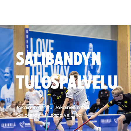
SALIBANDYN
TULOSPALVELU
Jokainen ottelu. Jokainen maali.
Salibandyn tulospalvelussa.