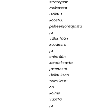
strategian
mukaisesti.
Hallitus
koostuu
puheenjohtajasta
ja
vähintään
kuudesta
ja
enintään
kahdeksasta
jäsenestä.
Hallituksen
toimikausi
on
kolme
vuotta
ja