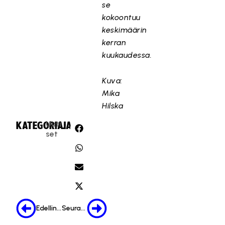
se
kokoontuu
keskimäärin
kerran
kuukaudessa.
Kuva:
Mika
Hilska
Uuti
KATEGORIA:
JAA:
set
Edellinen
Seuraava