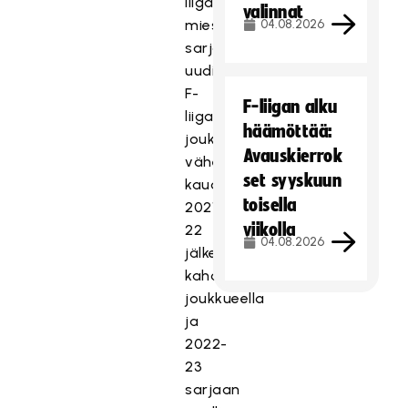
liigan
valinnat
miesten
04.08.2026
sarjajärjestelmän
uudistamisesta.
F-
F-liigan alku
liigan
häämöttää:
joukkuemäärä
Avauskierrok
vähenee
set syyskuun
kauden
toisella
2021-
viikolla
22
04.08.2026
jälkeen
kahdella
joukkueella
ja
2022-
23
sarjaan