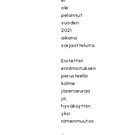
ei
ole
pelannut
vuoden
2021
aikana
sarjaotteluita.
Erotettiin
eroilmoituksen
perusteella
kolme
jäsenseuraa
ja
hyväksyttiin
yksi
nimenmuutos.