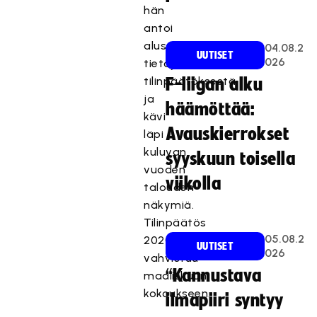
hän
antoi
alustavia
04.08.2
UUTISET
026
tietoja
tilinpäätöksestä
F-liigan alku
ja
häämöttää:
kävi
Avauskierrokset
läpi
kuluvan
syyskuun toisella
vuoden
viikolla
talouden
näkymiä.
Tilinpäätös
05.08.2
2020
UUTISET
026
vahvistuu
“Kannustava
maaliskuun
kokoukseen.
ilmapiiri syntyy