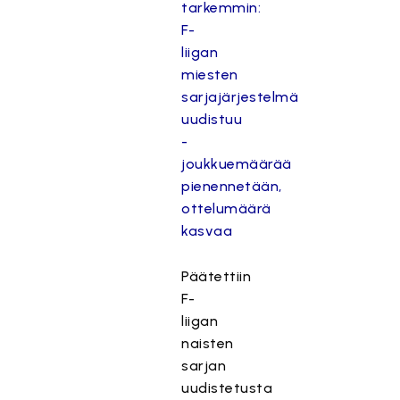
tarkemmin:
F-
liigan
miesten
sarjajärjestelmä
uudistuu
-
joukkuemäärää
pienennetään,
ottelumäärä
kasvaa
Päätettiin
F-
liigan
naisten
sarjan
uudistetusta