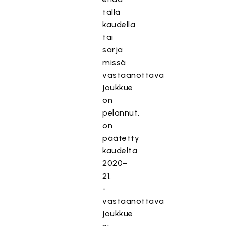
tällä
kaudella
tai
sarja
missä
vastaanottava
joukkue
on
pelannut,
on
päätetty
kaudelta
2020–
21.
-
vastaanottava
joukkue