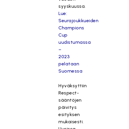
syyskuussa.
Lue:
Seurajoukkueiden
Champions
Cup
uudistumassa
–
2023
pelataan
Suomessa
Hyväksyttiin
Respect-
sääntöjen
päivitys
esityksen
mukaisesti.
Uusissa