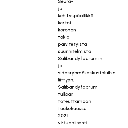
Seura-
ja
kehityspäällikkö
kertoi
koronan
takia
päivitetyistä
suunnitelmista
Salibandyfoorumiin
ja
sidosryhmäkeskusteluihin
liittyen.
Salibandyfoorumi
tullaan
toteuttamaan
toukokuussa
2021
virtuaalisesti.