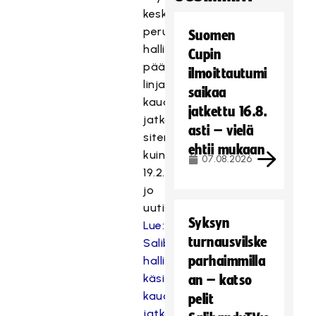
keskustelun
perusteella
Suomen
hallitus
Cupin
päätti
ilmoittautumi
linjata
saikaa
kauden
jatkettu 16.8.
jatkamista
asti – vielä
siten
ehtii mukaan
kuin
07.08.2026
19.2.
jo
uutisoitiin.
Syksyn
Lue:
turnausvilske
Salibandyliiton
parhaimmilla
hallitus
käsitteli
an – katso
kauden
pelit
jatkoa