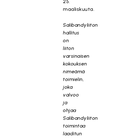
25.
maaliskuuta.
Salibandyliiton
hallitus
on
liiton
varsinaisen
kokouksen
nimeämä
toimielin,
joka
valvoo
ja
ohjaa
Salibandyliiton
toimintaa
laaditun