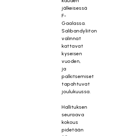
kauden
jälkeisessä
F-
Gaalassa.
Salibandyliiton
valinnat
kattavat
kyseisen
vuoden,
ja
palkitsemiset
tapahtuvat
joulukuussa.
Hallituksen
seuraava
kokous
pidetään