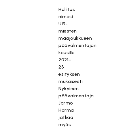
Hallitus
nimesi
U19-
miesten
maajoukkueen
päävalmentajan
kausille
2021–
23
esityksen
mukaisesti.
Nykyinen
päävalmentaja
Jarmo
Härmä
jatkaa
myös