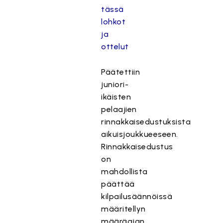
tässä
lohkot
ja
ottelut
Päätettiin
juniori-
ikäisten
pelaajien
rinnakkaisedustuksista
aikuisjoukkueeseen.
Rinnakkaisedustus
on
mahdollista
päättää
kilpailusäännöissä
määritellyn
määräajan