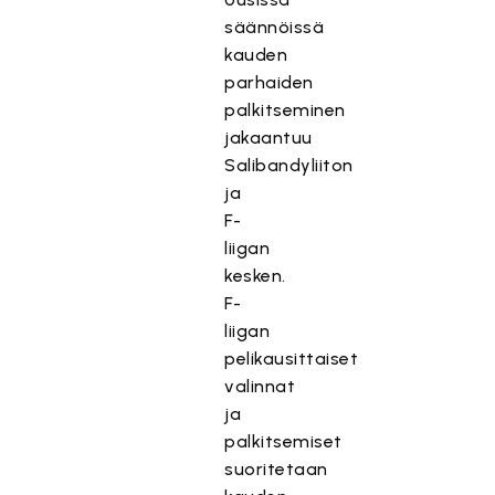
säännöissä
kauden
parhaiden
palkitseminen
jakaantuu
Salibandyliiton
ja
F-
liigan
kesken.
F-
liigan
pelikausittaiset
valinnat
ja
palkitsemiset
suoritetaan