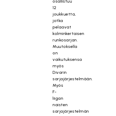
osallistuu
12
joukkuetta,
jotka
pelaavat
kolminkertaisen
runkosarjan.
Muutoksella
on
vaikutuksensa
myös
Divarin
sarjajärjestelmään.
Myös
F-
liigan
naisten
sarjajärjestelmän