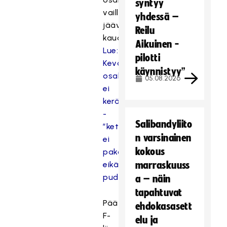
syntyy
vaillinaiseksi
yhdessä –
jäävällä
Reilu
kaudella.
Aikuinen -
Lue:
pilotti
Kevään
käynnistyy”
osallistumismaksuja
05.08.2026
ei
kerätä
-
Salibandyliito
”ketään
n varsinainen
ei
kokous
pakoteta,
eikä
marraskuuss
pudoteta”
a – näin
tapahtuvat
Päätettiin
ehdokasasett
F-
elu ja