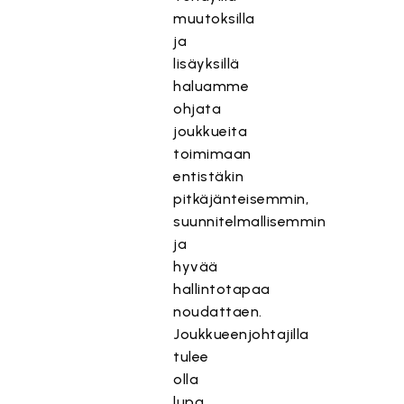
muutoksilla
ja
lisäyksillä
haluamme
ohjata
joukkueita
toimimaan
entistäkin
pitkäjänteisemmin,
suunnitelmallisemmin
ja
hyvää
hallintotapaa
noudattaen.
Joukkueenjohtajilla
tulee
olla
lupa