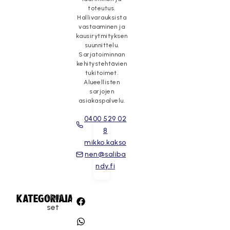
toteutus.
Hallivarauksista
vastaaminen ja
kausirytmityksen
suunnittelu.
Sarjatoiminnan
kehitystehtävien
tukitoimet.
Alueellisten
sarjojen
asiakaspalvelu.
0400 529 02
8
mikko.kakso
nen@saliba
ndy.fi
Uuti
KATEGORIA:
JAA:
set