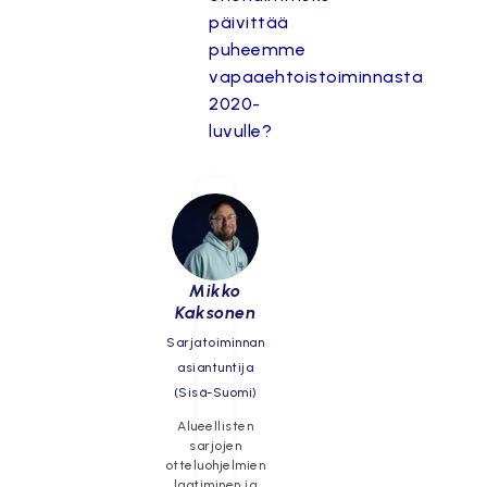
päivittää
puheemme
vapaaehtoistoiminnasta
2020-
luvulle?
Mikko
Kaksonen
Sarjatoiminnan
asiantuntija
(Sisä-Suomi)
Alueellisten
sarjojen
otteluohjelmien
laatiminen ja