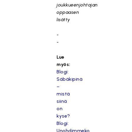
joukkueenjohtajan
oppaasen
lisätty
-
-
Lue
myös:
Blogi:
Säbäkipinä
–
mistä
siinä
on
kyse?
Blogi:
Unohdimmeko