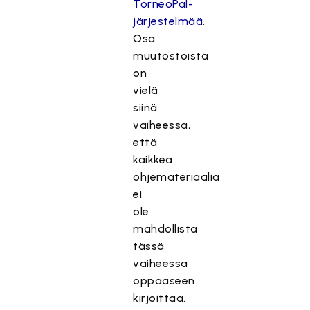
TorneoPal-
järjestelmää
.
Osa
muutostöistä
on
vielä
siinä
vaiheessa,
että
kaikkea
ohjemateriaalia
ei
ole
mahdollista
tässä
vaiheessa
oppaaseen
kirjoittaa.