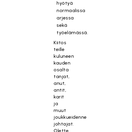
hyötyä
normaalissa
arjessa
sekä
työelämässä.
Kiitos
teille
kuluneen
kauden
osalta
tanjat,
anut,
antit,
karit
ja
muut
joukkueidenne
johtajat.
Olette