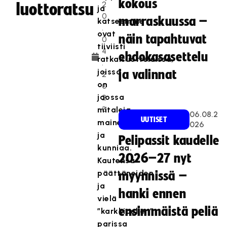
kokous
2
luottoratsu
ja
0
marraskuussa –
katseemme
.
ovat
näin tapahtuvat
0
tiiviisti
4
ehdokasasettelu
ratkaisuotteluissa,
.
joissa
ja valinnat
2
on
0
jaossa
2
3
mitaleja,
06.08.2
UUTISET
mainetta
026
ja
Pelipassit kaudelle
kunniaa.
2026–27 nyt
Kautensa
päättäneiden
myynnissä –
ja
hanki ennen
vielä
ensimmäistä peliä
”karkkipelien”
parissa