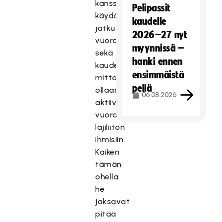
kanssa
Pelipassit
käydään
kaudelle
jatkuvaa
2026–27 nyt
vuoropuhelua
myynnissä –
sekä
hanki ennen
kauden
ensimmäistä
mittaan
peliä
ollaan
06.08.2026
aktiivisesti
vuorovaikutuksessa
lajiliiton
ihmisiin.
Kaiken
tämän
ohella
he
jaksavat
pitää