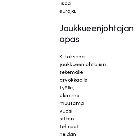
lisää
euroja.
Joukkueenjohtajan
opas
Kiitoksena
joukkueenjohtajien
tekemälle
arvokkaalle
työlle,
olemme
muutama
vuosi
sitten
tehneet
heidän