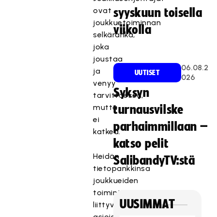
ovat
syyskuun toisella
joukkuetoiminnan
viikolla
selkäranka,
joka
joustaa
06.08.2
ja
UUTISET
026
venyy
Syksyn
tarvittaessa,
mutta
turnausvilske
ei
parhaimmillaan –
katkea.
katso pelit
Heidän
SalibandyTV:stä
tietopankkinsa
joukkueiden
toimintaan
UUSIMMAT
liittyvissä
asioissa