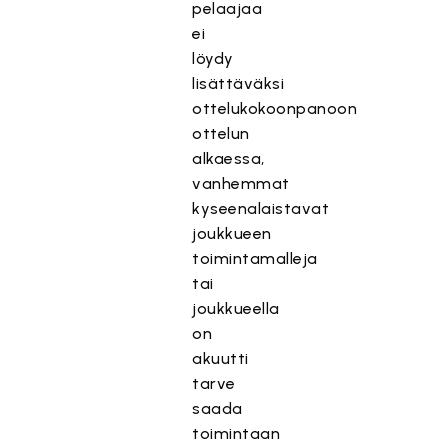
pelaajaa
ei
löydy
lisättäväksi
ottelukokoonpanoon
ottelun
alkaessa,
vanhemmat
kyseenalaistavat
joukkueen
toimintamalleja
tai
joukkueella
on
akuutti
tarve
saada
toimintaan