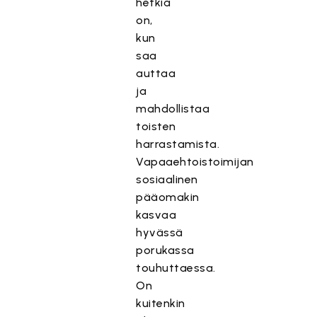
hetkiä
on,
kun
saa
auttaa
ja
mahdollistaa
toisten
harrastamista.
Vapaaehtoistoimijan
sosiaalinen
pääomakin
kasvaa
hyvässä
porukassa
touhuttaessa.
On
kuitenkin