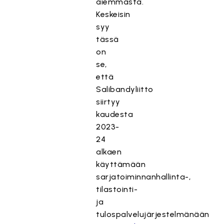
aiemmasta.
Keskeisin
syy
tässä
on
se,
että
Salibandyliitto
siirtyy
kaudesta
2023-
24
alkaen
käyttämään
sarjatoiminnanhallinta-,
tilastointi-
ja
tulospalvelujärjestelmänään