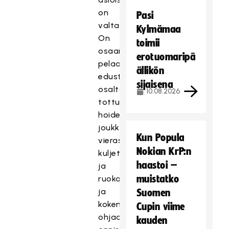
on
Pasi
valtava.
Kylmämaa
On
toimii
osaamista
erotuomaripä
pelaajien
ällikön
edustusoikeussääntöjen
sijaisena
osalta,
10.08.2026
tottuneesti
hoidetaan
joukkueen
Kun Popula
vieraspelien
Nokian KrP:n
kuljetus-
haastoi –
ja
muistatko
ruokailutilaukset
ja
Suomen
kokemus
Cupin viime
ohjaa
kauden