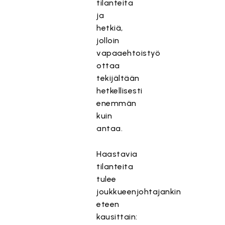
tilanteita
ja
hetkiä,
jolloin
vapaaehtoistyö
ottaa
tekijältään
hetkellisesti
enemmän
kuin
antaa.
Haastavia
tilanteita
tulee
joukkueenjohtajankin
eteen
kausittain: