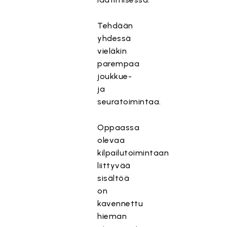
Tehdään
yhdessä
vieläkin
parempaa
joukkue-
ja
seuratoimintaa.
Oppaassa
olevaa
kilpailutoimintaan
liittyvää
sisältöä
on
kavennettu
hieman