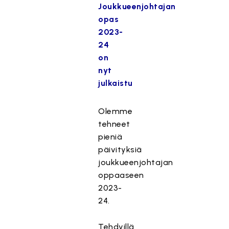
Joukkueenjohtajan
opas
2023-
24
on
nyt
julkaistu
Olemme
tehneet
pieniä
päivityksiä
joukkueenjohtajan
oppaaseen
2023-
24.
Tehdyillä