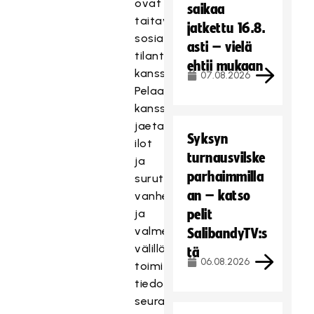
ovat
saikaa
taitavia
jatkettu 16.8.
sosiaalisten
asti – vielä
tilanteiden
ehtii mukaan
kanssa.
07.08.2026
Pelaajien
kanssa
jaetaan
Syksyn
ilot
turnausvilske
ja
parhaimmilla
surut,
an – katso
vanhempien
ja
pelit
valmennuksen
SalibandyTV:s
välillä
tä
06.08.2026
toimitaan
tiedonjakajina,
seuran