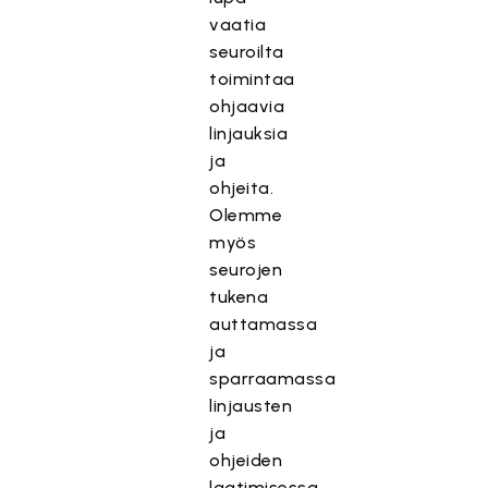
vaatia
seuroilta
toimintaa
ohjaavia
linjauksia
ja
ohjeita.
Olemme
myös
seurojen
tukena
auttamassa
ja
sparraamassa
linjausten
ja
ohjeiden
laatimisessa.