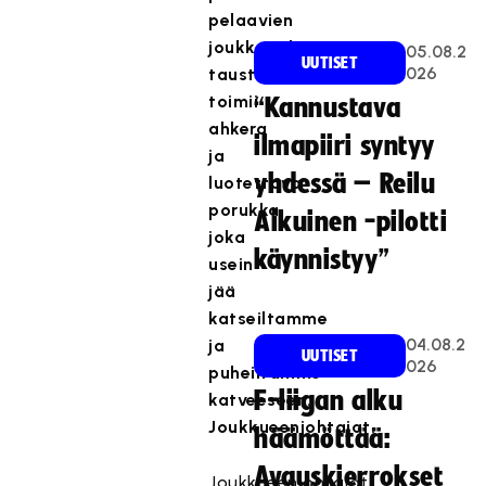
pelaavien
joukkueiden
05.08.2
UUTISET
026
taustoilla
toimii
“Kannustava
ahkera
ilmapiiri syntyy
ja
yhdessä – Reilu
luotettava
porukka,
Aikuinen -pilotti
joka
käynnistyy”
usein
jää
katseiltamme
04.08.2
ja
UUTISET
026
puheiltamme
F-liigan alku
katveeseen.
Joukkueenjohtajat.
häämöttää:
Avauskierrokset
Joukkueenjohtajat