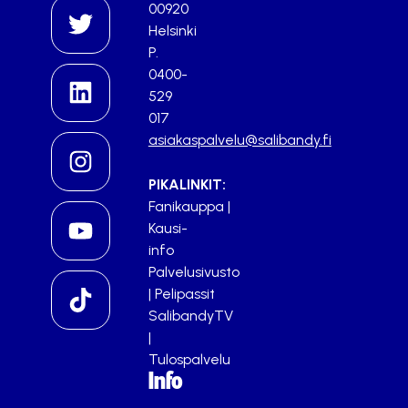
00920
Helsinki
P.
0400-
529
017
asiakaspalvelu@salibandy.fi
PIKALINKIT:
Fanikauppa
|
Kausi-
info
Palvelusivusto
|
Pelipassit
SalibandyTV
|
Tulospalvelu
Info