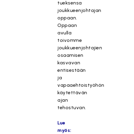
tueksensa
joukkueenjohtajan
oppaan.
Oppaan
avulla
toivomme
joukkueenjohtajien
osaamisen
kasvavan
entisestään
ja
vapaaehtoistyöhön
käytettävän
ajan
tehostuvan.
Lue
myös: