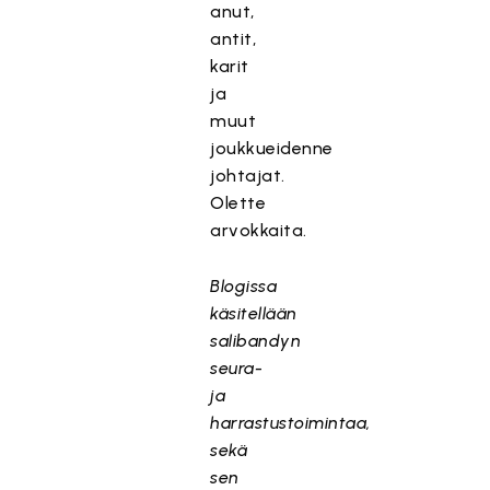
anut,
antit,
karit
ja
muut
joukkueidenne
johtajat.
Olette
arvokkaita.
Blogissa
käsitellään
salibandyn
seura-
ja
harrastustoimintaa,
sekä
sen