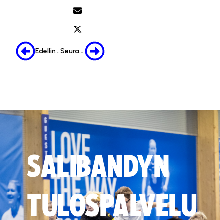
Edellinen
Seuraava
SALIBANDYN
TULOSPALVELU