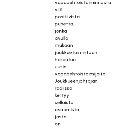
vapaaehtoistoiminnasta
yllä
positiivista
puhetta,
jonka
avulla
mukaan
joukkuetoimintaan
hakeutuu
uusia
vapaaehtoistoimijoita.
Joukkueenjohtajan
roolissa
kertyy
sellaista
osaamista,
josta
on