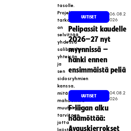
tasolle.
Projektin
06.08.2
UUTISET
026
tarkoituksena
on
Pelipassit kaudelle
selvittää
2026–27 nyt
yhdessä
myynnissä –
salibandy-
yhteisön
hanki ennen
ja
ensimmäistä peliä
sen
sidosryhmien
kanssa,
04.08.2
mitä
UUTISET
026
mahdollisia
F-liigan alku
muutoksia
tarvitaan,
häämöttää:
jotta
Avauskierrokset
lajista