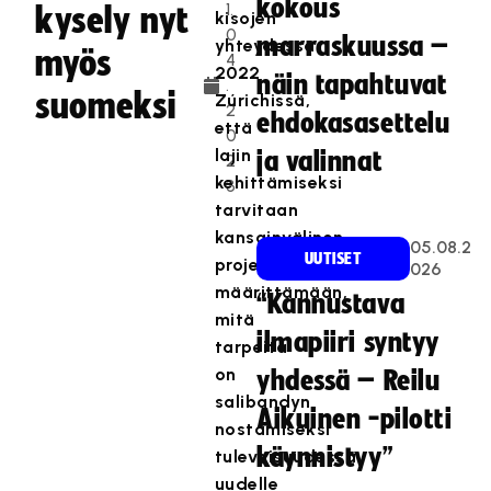
kokous
1.
kysely nyt
kisojen
0
marraskuussa –
yhteydessä
myös
4
2022
näin tapahtuvat
.
suomeksi
Zúrichissä,
2
ehdokasasettelu
että
0
lajin
ja valinnat
2
kehittämiseksi
3
tarvitaan
kansainvälinen
05.08.2
UUTISET
projekti
026
määrittämään,
“Kannustava
mitä
ilmapiiri syntyy
tarpeita
on
yhdessä – Reilu
salibandyn
Aikuinen -pilotti
nostamiseksi
käynnistyy”
tulevaisuudessa
uudelle