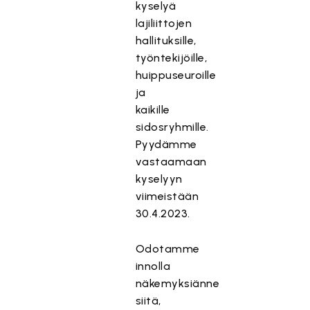
kyselyä
lajiliittojen
hallituksille,
työntekijöille,
huippuseuroille
ja
kaikille
sidosryhmille.
Pyydämme
vastaamaan
kyselyyn
viimeistään
30.4.2023.
Odotamme
innolla
näkemyksiänne
siitä,