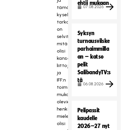
ja
ehtii mukaan
07.08.2026
tämän
kyselyn
tarkoitus
on
Syksyn
selvittää,
turnausvilske
mitä
parhaimmilla
olisi
an – katso
kansallisten
pelit
liittojen
SalibandyTV:s
ja
tä
IFF:n
06.08.2026
toiminnassa
mukana
olevien
henkilöiden
Pelipassit
mielestä
kaudelle
olisi
2026–27 nyt