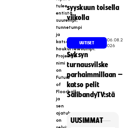
tulee
syyskuun toisella
entistä
viikolla
suurempi,
tunnetumpi
ja
06.08.2
katsojia
UUTISET
026
houkuttelevampi.
Syksyn
Projektin
nimi
turnausvilske
on
parhaimmillaan –
Future
katso pelit
of
Floorball,
SalibandyTV:stä
ja
sen
ajatuksena
UUSIMMAT
on
selvittää,