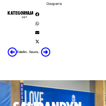
Gasperis
Uuti
KATEGORIA:
JAA:
set
Edellinen
Seuraava