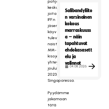
pohjana
keskusteluille,
Salibandyliito
joita
n varsinainen
IFF:n
kokous
jäsenmaat
marraskuuss
käyvät
a – näin
tulevien
tapahtuvat
naisten
ehdokasasett
MM-
kisojen
elu ja
yhteydessä
valinnat
04.08.2026
joulukuussa
2023
Singaporessa.
Pyydämme
jakamaan
tätä