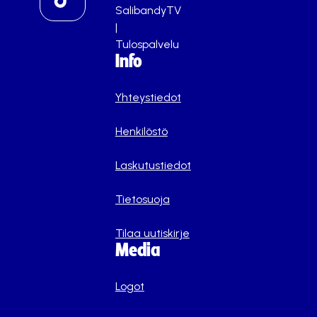
SalibandyTV
|
Tulospalvelu
Info
Yhteystiedot
Henkilöstö
Laskutustiedot
Tietosuoja
Tilaa uutiskirje
Media
Logot