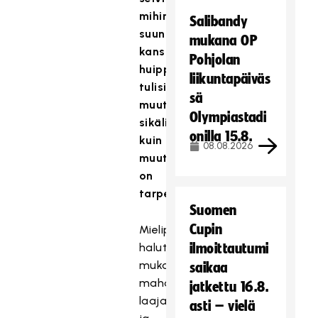
mihin
Salibandy
suuntaan
mukana OP
kansainvälistä
Pohjolan
huippusalibandya
liikuntapäiväs
tulisi
sä
muuttaa
Olympiastadi
sikäli
onilla 15.8.
kuin
08.08.2026
muutos
on
tarpeen.
Suomen
Cupin
Mielipiteitä
halutaan
ilmoittautumi
mukaan
saikaa
mahdollisimman
jatkettu 16.8.
laajalti,
asti – vielä