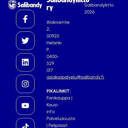
Salibandyliitto
ry
2026
Alakiventie
2,
00920
Helsinki
P.
0400-
529
017
asiakaspalvelu@salibandy.fi
PIKALINKIT:
Fanikauppa
|
Kausi-
info
Palvelusivusto
|
Pelipassit