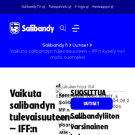
SalibandyTV
Tulospalvelu
F-liiga
Fanikauppa
Salibandy.fi
Uutiset
Vaikuta salibandyn tulevaisuuteen – IFF:n kysely nyt
myös suomeksi
Lukukertoja:
154
Vaikuta
SUOSITTUA
Kansainvälisen
Te
04.08.2
Salibandyliiton
salibandyn
a
UUTISET
026
Na
IFF:n
tulevaisuuteen
Salibandyliiton
sk
yleiskokous
ali
päätti
varsinainen
– IFF:n
2
MM-