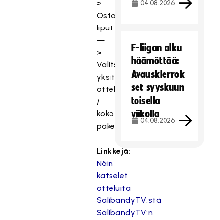
>
04.08.2026
Osta
liput
—
F-liigan alku
>
häämöttää:
Valitse
Avauskierrok
yksittäinen
set syyskuun
ottelu
toisella
/
viikolla
koko
04.08.2026
paketti.
Linkkejä:
Näin
katselet
otteluita
SalibandyTV:stä
SalibandyTV:n