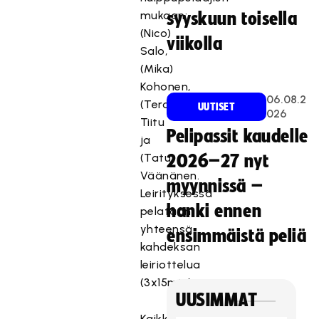
mukaan:
syyskuun toisella
(Nico)
viikolla
Salo,
(Mika)
Kohonen,
06.08.2
(Tero)
UUTISET
026
Tiitu
Pelipassit kaudelle
ja
(Tatu)
2026–27 nyt
Väänänen.
myynnissä –
Leirityksessä
hanki ennen
pelataan
yhteensä
ensimmäistä peliä
kahdeksan
leiriottelua
(3x15min).
UUSIMMAT
Kaikki