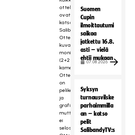
ottelut
Suomen
ovat
Cupin
katsottavissa
ilmoittautumi
SalibandyTV:stä.
saikaa
Ottelut
jatkettu 16.8.
kuvataan
asti – vielä
monikameratuotantoina
ehtii mukaan
(2+2
07.08.2026
kameraa).
Otteluissa
on
Syksyn
pelikello
turnausvilske
ja
parhaimmilla
grafiikat,
mutta
an – katso
ei
pelit
selostusta.
SalibandyTV:s