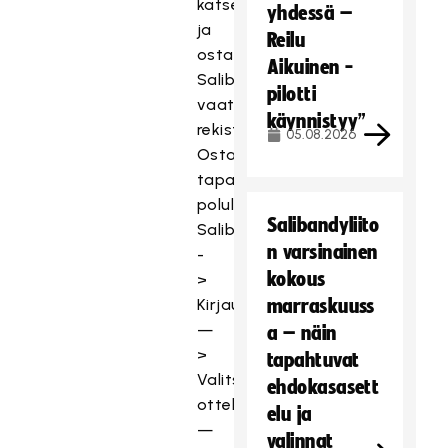
katselu
yhdessä –
ja
Reilu
ostaminen
Aikuinen -
SalibandyTV:ssä
pilotti
vaatii
käynnistyy”
rekisteröitymisen.
05.08.2026
Ostaminen
tapahtuu
polulla:
Salibandyliito
SalibandyTV
n varsinainen
-
kokous
>
Kirjaudu
marraskuuss
—
a – näin
>
tapahtuvat
Valitse
ehdokasasett
ottelu
elu ja
—
valinnat