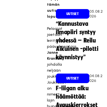
tämän
uutisen
05.08.2
UUTISET
026
lopusta.
“Kannustava
Pelaajat
ilmapiiri syntyy
jaetaan
yhdessä – Reilu
leirityksessä
päävalmentaja
Aikuinen -pilotti
Janne
käynnistyy”
Krankan
johdolla
neljään
04.08.2
joukkueeseen.
UUTISET
026
Joukkueet
F-liigan alku
on
nimetty
häämöttää:
lajin
Avauskierrokset
huippupelaajien