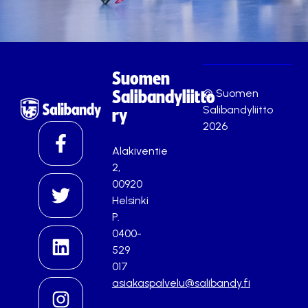
Suomen
© Suomen
Salibandyliitto
Salibandyliitto
ry
2026
Alakiventie
2,
00920
Helsinki
P.
0400-
529
017
asiakaspalvelu@salibandy.fi