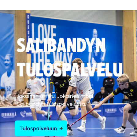
SALIBANDYN
TULOSPALVELU
Jokainen ottelu. Jokainen maali.
Salibandyn tulospalvelussa.
Tulospalveluun