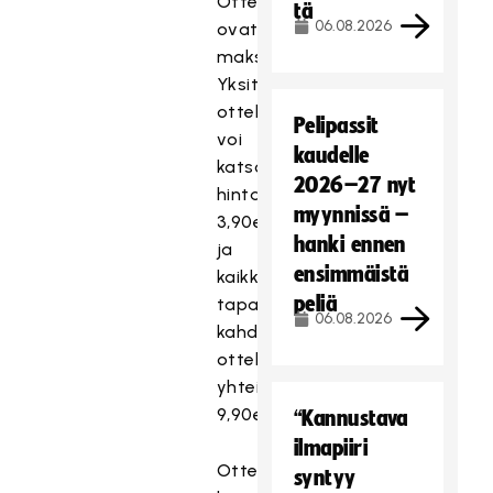
Ottelut
tä
06.08.2026
ovat
maksullisia.
Yksittäisen
ottelun
Pelipassit
voi
kaudelle
katsoa
2026–27 nyt
hintaan
myynnissä –
3,90e
hanki ennen
ja
ensimmäistä
kaikki
peliä
tapahtuman
06.08.2026
kahdeksan
ottelua
yhteishintaan
9,90e.
“Kannustava
ilmapiiri
Otteluiden
syntyy