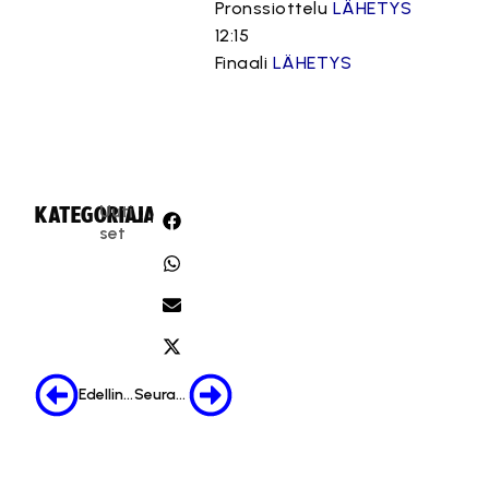
Pronssiottelu
LÄHETYS
12:15
Finaali
LÄHETYS
Uuti
KATEGORIA:
JAA:
set
Edellinen
Seuraava