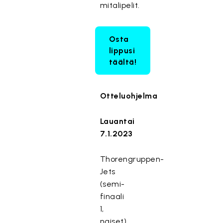
mitalipelit.
Osta
lippusi
täältä!
Otteluohjelma
Lauantai
7.1.2023
Thorengruppen-
Jets
(semi-
finaali
1,
naiset)