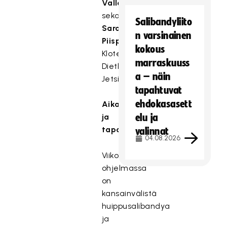
Vallenius
seka
Salibandyliito
Sara
n varsinainen
Piispa
kokous
Kloten-
marraskuuss
Dietlikon
a – näin
Jetsissa.
tapahtuvat
ehdokasasett
Aikataulu
ja
elu ja
tapahtumaohjelma
valinnat
04.08.2026
Viikonlopun
ohjelmassa
on
kansainvälistä
huippusalibandya
ja