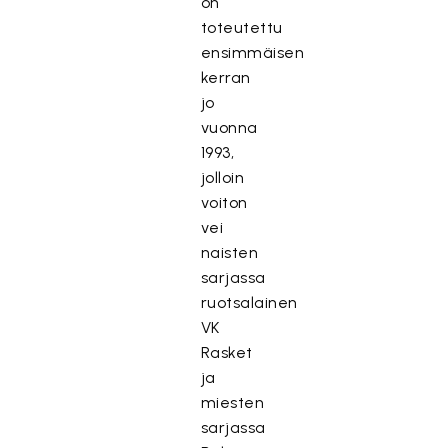
on
toteutettu
ensimmäisen
kerran
jo
vuonna
1993,
jolloin
voiton
vei
naisten
sarjassa
ruotsalainen
VK
Rasket
ja
miesten
sarjassa