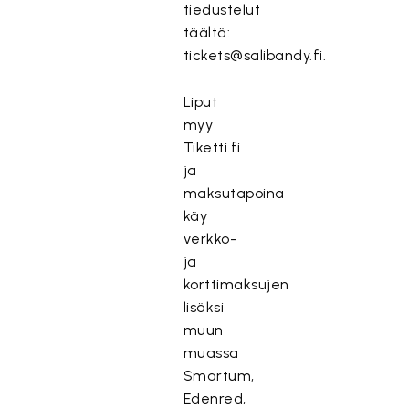
tiedustelut
täältä:
tickets@salibandy.fi
.
Liput
myy
Tiketti.fi
ja
maksutapoina
käy
verkko-
ja
korttimaksujen
lisäksi
muun
muassa
Smartum,
Edenred,