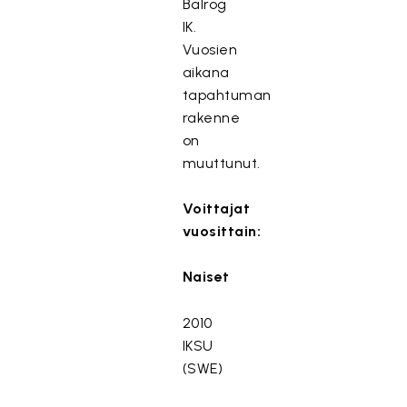
Balrog
IK.
Vuosien
aikana
tapahtuman
rakenne
on
muuttunut.
Voittajat
vuosittain:
Naiset
2010
IKSU
(SWE)