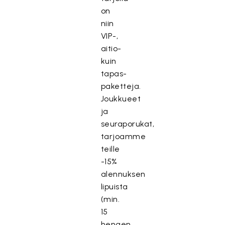
on
niin
VIP-,
aitio-
kuin
tapas-
paketteja.
Joukkueet
ja
seuraporukat,
tarjoamme
teille
-15%
alennuksen
lipuista
(min.
15
hengen