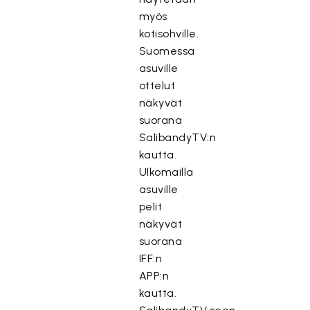
myös
kotisohville.
Suomessa
asuville
ottelut
näkyvät
suorana
SalibandyTV:n
kautta.
Ulkomailla
asuville
pelit
näkyvät
suorana
IFF:n
APP:n
kautta.