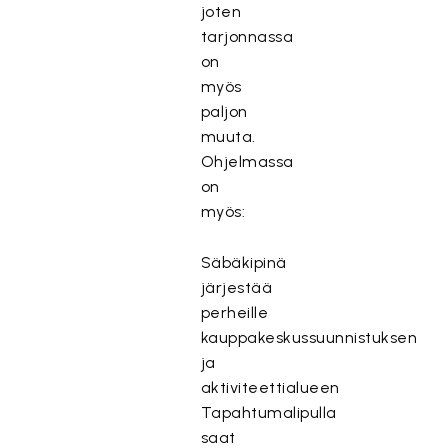
joten
tarjonnassa
on
myös
paljon
muuta.
Ohjelmassa
on
myös:
Säbäkipinä
järjestää
perheille
kauppakeskussuunnistuksen
ja
aktiviteettialueen
Tapahtumalipulla
saat