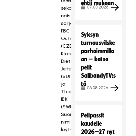
(SWE)
ehtii mukaan
07.08.2026
sekä
naisten
sarjassa
FBC
Syksyn
Ostrava
turnausvilske
(CZE),
parhaimmilla
Kloten-
an – katso
Dietlikon
pelit
Jets
SalibandyTV:s
(SUI)
tä
ja
06.08.2026
Thorengruppen
IBK
(SWE).
Suomalaisia
Pelipassit
nimiä
kaudelle
löytyy
2026–27 nyt