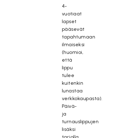
4-
vuotiaat
lapset
pääsevät
tapahtumaan
ilmaiseksi
(huomioi,
että
lippu
tulee
kuitenkin
lunastaa
verkkokaupasta).
Päivä-
ja
turnauslippujen
lisäksi
tarjolla