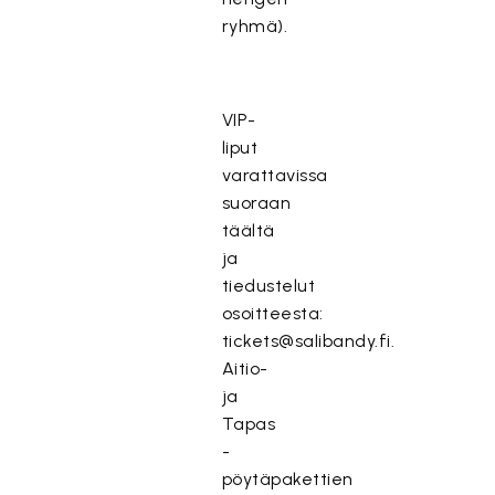
ryhmä).
VIP-
liput
varattavissa
suoraan
täältä
ja
tiedustelut
osoitteesta:
tickets@salibandy.fi.
Aitio-
ja
Tapas
-
pöytäpakettien