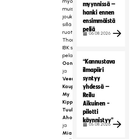
myös
myynnissä –
muista
hanki ennen
joukkueista,
ensimmäistä
sillä
peliä
ruotsalaisessa
06.08.2026
Thorengruppen
IBK:ssa
pelaavat
“Kannustava
Oona
ilmapiiri
ja
syntyy
Veera
yhdessä –
Kauppi,
My
Reilu
Kippilä,
Aikuinen -
Tuulia
pilotti
Aho
käynnistyy”
05.08.2026
ja
Mia