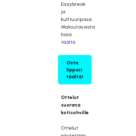
Eazybreak
ja
kulttuuripassi.
Maksutavoista
lisää
täältä.
Osta
lippusi
täältä!
Ottelut
suorana
kotisohville
Ottelut
näytetään