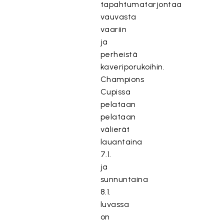
tapahtumatarjontaa
vauvasta
vaariin
ja
perheistä
kaveriporukoihin.
Champions
Cupissa
pelataan
pelataan
välierät
lauantaina
7.1.
ja
sunnuntaina
8.1.
luvassa
on