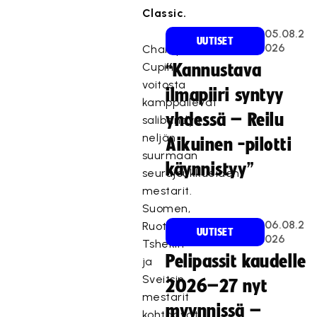
Classic.
05.08.2
UUTISET
026
Champions
Cupin
“Kannustava
voitosta
ilmapiiri syntyy
kamppailevat
yhdessä – Reilu
salibandyn
neljän
Aikuinen -pilotti
suurmaan
käynnistyy”
seurajoukkueiden
mestarit.
Suomen,
06.08.2
Ruotsin,
UUTISET
026
Tshekin
Pelipassit kaudelle
ja
Sveitsin
2026–27 nyt
mestarit
myynnissä –
kohtaavat