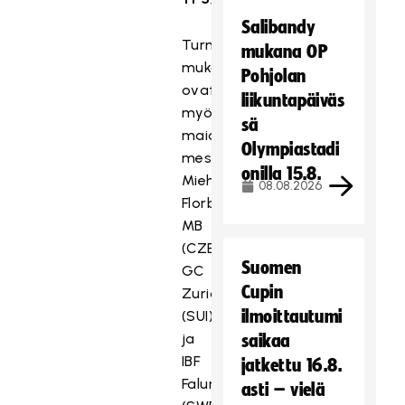
Salibandy
Turnauksessa
mukana OP
mukana
Pohjolan
ovat
liikuntapäiväs
myös
sä
maidensa
Olympiastadi
mestarit.
onilla 15.8.
Miehissä
08.08.2026
Florbal
MB
(CZE),
Suomen
GC
Cupin
Zurich
ilmoittautumi
(SUI)
ja
saikaa
IBF
jatkettu 16.8.
Falun
asti – vielä