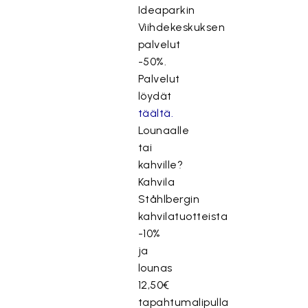
Ideaparkin
Viihdekeskuksen
palvelut
-50%.
Palvelut
löydät
täältä.
Lounaalle
tai
kahville?
Kahvila
Ståhlbergin
kahvilatuotteista
-10%
ja
lounas
12,50€
tapahtumalipulla