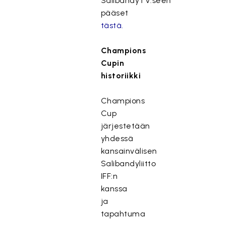
SalibandyTV:seen
pääset
tästä.
Champions
Cupin
historiikki
Champions
Cup
järjestetään
yhdessä
kansainvälisen
Salibandyliitto
IFF:n
kanssa
ja
tapahtuma