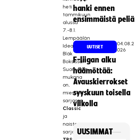
heti
hanki ennen
tammikuun
ensimmäistä peliä
alussa
7.-8.1.
Lempäälän
04.08.2
Ideaparkin
UUTISET
026
Bläk
F-liigan alku
Boksissa.
Suomesta
häämöttää:
mukana
Avauskierrokset
on,
syyskuun toisella
miesten
sarjassa,
viikolla
Classic
ja
naisten
UUSIMMAT
sarjassa
TPS
.