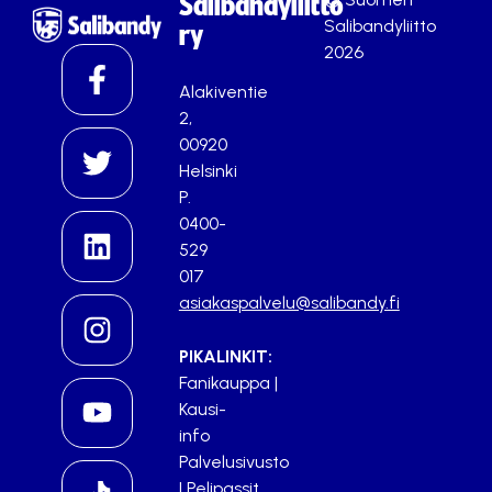
Salibandyliitto
Salibandyliitto
ry
2026
Alakiventie
2,
00920
Helsinki
P.
0400-
529
017
asiakaspalvelu@salibandy.fi
PIKALINKIT:
Fanikauppa
|
Kausi-
info
Palvelusivusto
|
Pelipassit