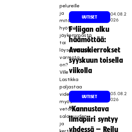
pelureille
ja
04.08.2
UUTISET
026
mitä
hyötyä
F-liigan alku
jäykemmästä
häämöttää:
tai
Avauskierrokset
löysemmästä
varresta
syyskuun toisella
on?
viikolla
Ville
Lastikka
paljastaa
05.08.2
videolla
UUTISET
026
myös
“Kannustava
vetonsa
salaisuuden
ilmapiiri syntyy
ja
yhdessä – Reilu
kertoo