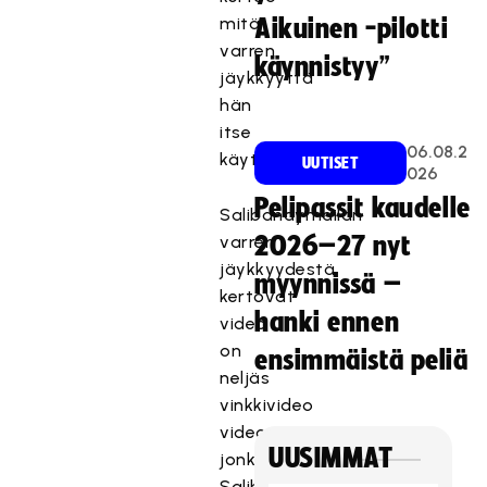
mitä
Aikuinen -pilotti
varren
käynnistyy”
jäykkyyttä
hän
itse
06.08.2
käyttää.
UUTISET
026
Pelipassit kaudelle
Salibandymailan
varren
2026–27 nyt
jäykkyydestä
myynnissä –
kertovat
hanki ennen
video
on
ensimmäistä peliä
neljäs
vinkkivideo
videosarjassa,
UUSIMMAT
jonka
Salibandyliitto