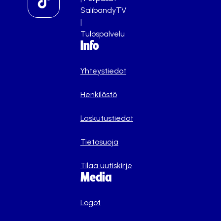
SalibandyTV
|
Tulospalvelu
Info
Yhteystiedot
Henkilöstö
Laskutustiedot
Tietosuoja
Tilaa uutiskirje
Media
Logot