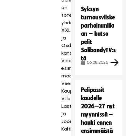
on
Syksyn
toteuttanut
turnausvilske
yhdessä
parhaimmilla
XXL:n
an – katso
ja
pelit
Oxdogin
SalibandyTV:s
kanssa.
tä
Videoilla
06.08.2026
esiintyvät
maajoukkuepelaajat
Veera
Pelipassit
Kauppi,
kaudelle
Ville
2026–27 nyt
Lastikka
ja
myynnissä –
Joonas
hanki ennen
Kaltiainen.
ensimmäistä