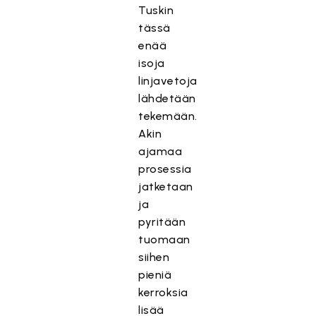
Tuskin
tässä
enää
isoja
linjavetoja
lähdetään
tekemään.
Akin
ajamaa
prosessia
jatketaan
ja
pyritään
tuomaan
siihen
pieniä
kerroksia
lisää