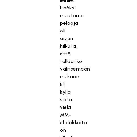
leirille.
Lisäksi
muutama
pelaaja
oli
aivan
hilkulla,
että
tullaanko
valitsemaan
mukaan.
Eli
kyllä
siellä
vielä
MM-
ehdokkaita
on