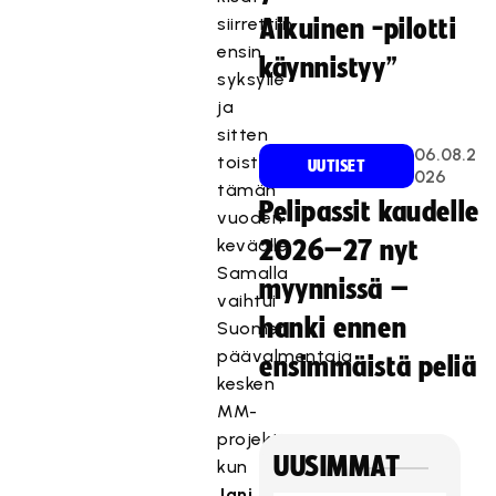
siirrettiin
Aikuinen -pilotti
ensin
käynnistyy”
syksylle
ja
sitten
06.08.2
toistamiseen
UUTISET
026
tämän
Pelipassit kaudelle
vuoden
keväälle.
2026–27 nyt
Samalla
myynnissä –
vaihtui
hanki ennen
Suomen
päävalmentaja
ensimmäistä peliä
kesken
MM-
projektin,
UUSIMMAT
kun
Jani