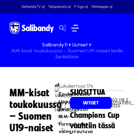
SalibandyTV
Tulospalvelu
F-liiga
Fanikauppa
Salibandy.fi
Uutiset
MM-kisat toukokuussa – Suomen U19-naiset leirille
Eerikkilään
Lukukertoja:
176
MM-kisat
SUOSITTUA
Toukokuussa
Te
02.08.2
Uppsalassa
toukokuussa
a
UUTISET
026
Na
pelattavaan
– Suomen
Champions Cup
sk
MM-
ali
turnaukseen
vauhtiin tässä
U19-naiset
2
valmistautuva