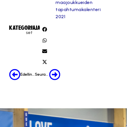
maajoukkueiden
tapahtumakalenteri
2021
Uuti
KATEGORIA:
JAA:
set
Edellinen
Seuraava