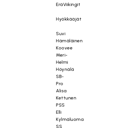
EräViikingit
Hyökkääjät
Suvi
Hämäläinen
Koovee
Meri-
Helmi
Höynälä
SB-
Pro
Alisa
Kettunen
PSS
Elli
Kylmäluoma
SS