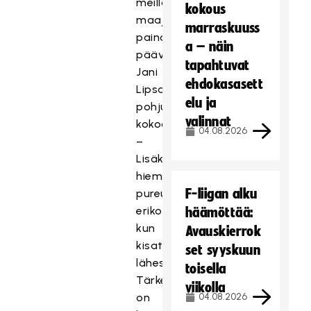
meillä
kokous
maajoukkueympäristössä
marraskuuss
painotetaan,
a – näin
päävalmentaja
tapahtuvat
Jani
ehdokasasett
Lipsanen
elu ja
pohjustaa
valinnat
kokoontumista.
04.08.2026
–
Lisäksi
hieman
F-liigan alku
pureudutaan
erikoistilannepelaamiseen,
häämöttää:
kun
Avauskierrok
kisat
set syyskuun
lähestyvät.
toisella
Tärkeimpänä
viikolla
on
04.08.2026