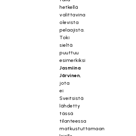
hetkellä
valittavina
olevista
pelaajista.
Toki
sieltä
puuttuu
esimerkiksi
Jasmiina
Järvinen
,
jota
ei
Sveitsistä
lähdetty
tässä
tilanteessa
matkustuttamaan