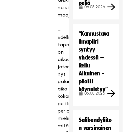
keskittyessä
peliä
06.08.2026
naisten
maajoukkueeseen.
–
“Kannustava
Edellisestä
ilmapiiri
tapahtumasta
syntyy
on
yhdessä –
aikaa,
Reilu
joten
Aikuinen -
nyt
pilotti
palautellaan
aika
käynnistyy”
05.08.2026
kokonaisvaltaisesti
pelillisiä
periaatteita
mieliin,
Salibandyliito
mitä
n varsinainen