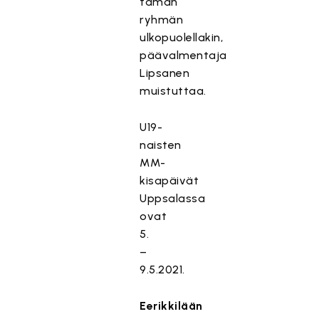
tämän
ryhmän
ulkopuolellakin,
päävalmentaja
Lipsanen
muistuttaa.
U19-
naisten
MM-
kisapäivät
Uppsalassa
ovat
5.
–
9.5.2021.
Eerikkilään