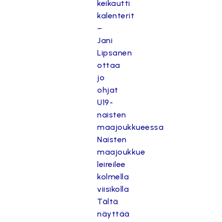
keikautti
kalenterit
–
Jani
Lipsanen
ottaa
jo
ohjat
U19-
naisten
maajoukkueessa
Naisten
maajoukkue
leireilee
kolmella
viisikolla
Tältä
näyttää