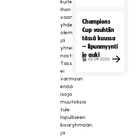
kuitenkin
ihan
vaan
Champions
yhdessä
Cup vauhtiin
oleminen
tässä kuussa
ja
– lipunmyynti
yhteishengen
jo auki
nostatus.
02.08.2026
Tässä
ei
varmaan
enää
isoja
muutoksia
tule
lopulliseen
kisaryhmään,
ja