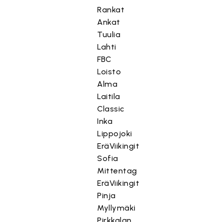
Rankat
Ankat
Tuulia
Lahti
FBC
Loisto
Alma
Laitila
Classic
Inka
Lippojoki
EräViikingit
Sofia
Mittentag
EräViikingit
Pinja
Myllymäki
Pirkkalan