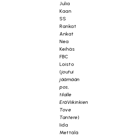
Julia
Kaan
SS
Rankat
Ankat
Nea
Keihäs
FBC
Loisto
(
joutui
jäämään
pos,
tilalle
EräViikinkien
Tove
Tantere
)
Iida
Mettälä