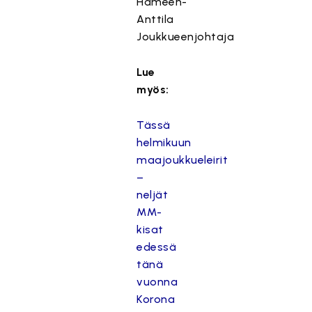
Hämeen-
Anttila
Joukkueenjohtaja
Lue
myös:
Tässä
helmikuun
maajoukkueleirit
–
neljät
MM-
kisat
edessä
tänä
vuonna
Korona