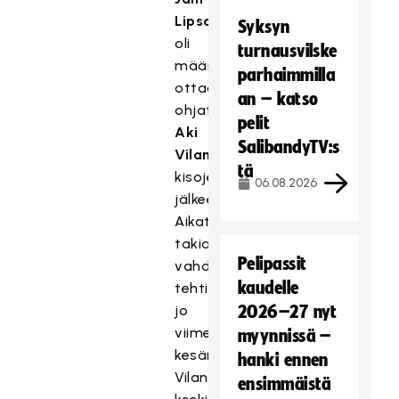
Lipsasen
Syksyn
oli
turnausvilske
määrä
parhaimmilla
ottaa
an – katso
ohjat
pelit
Aki
SalibandyTV:s
Vilanderilta
tä
kisojen
06.08.2026
jälkeen.
Aikataulumuutosten
takia
Pelipassit
vahdinvaihdos
kaudelle
tehtiin
jo
2026–27 nyt
viime
myynnissä –
kesänä
hanki ennen
Vilanderin
ensimmäistä