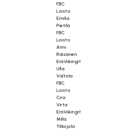
FBC
Loisto
Emilia
Pietilä
FBC
Loisto
Anni
Räisänen
EräViikingit
Ulla
Valtola
FBC
Loisto
Cira
Virta
EräViikingit
Milla
Ylikojola