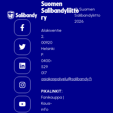
Suomen
© Suomen
Salibandyliitto
Salibandyliitto
ry
2026
Alakiventie
2,
00920
Helsinki
P.
0400-
529
017
asiakaspalvelu@salibandy.fi
PIKALINKIT:
Fanikauppa
|
Kausi-
info