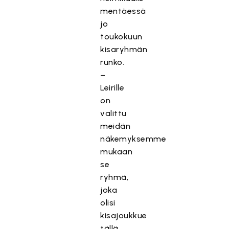
mentäessä
jo
toukokuun
kisaryhmän
runko.
–
Leirille
on
valittu
meidän
näkemyksemme
mukaan
se
ryhmä,
joka
olisi
kisajoukkue
tällä