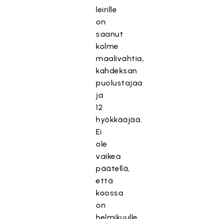
leirille
on
saanut
kolme
maalivahtia,
kahdeksan
puolustajaa
ja
12
hyökkääjää.
Ei
ole
vaikea
päätellä,
että
koossa
on
helmikuulle