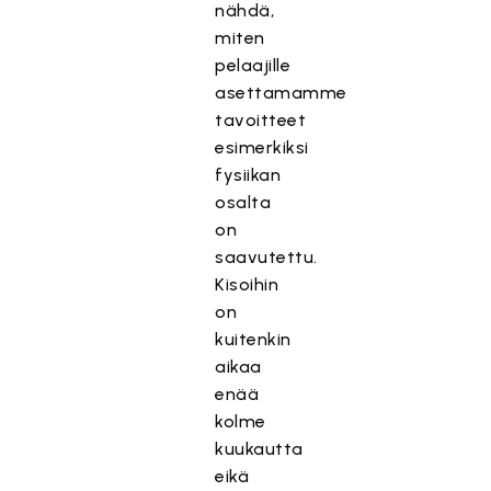
nähdä,
miten
pelaajille
asettamamme
tavoitteet
esimerkiksi
fysiikan
osalta
on
saavutettu.
Kisoihin
on
kuitenkin
aikaa
enää
kolme
kuukautta
eikä