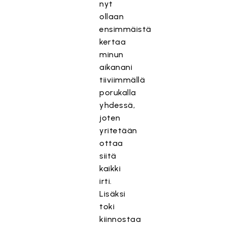
nyt
ollaan
ensimmäistä
kertaa
minun
aikanani
tiiviimmällä
porukalla
yhdessä,
joten
yritetään
ottaa
siitä
kaikki
irti.
Lisäksi
toki
kiinnostaa