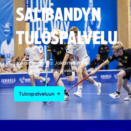
SALIBANDYN
TULOSPALVELU
Jokainen ottelu. Jokainen maali.
Salibandyn tulospalvelussa.
Tulospalveluun